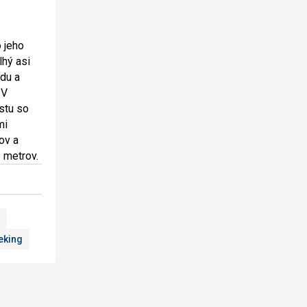
o jeho
lhý asi
ádu a
 V
stu so
mi
ov a
 metrov.
eking