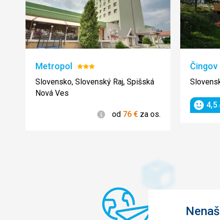
Metropol
Čingov
Hodnotenie:
3/5
Slovensko, Slovenský Raj, Spišská
Slovensk
Nová Ves
4,5
/
Hodnot
Informácie
od
76
€
za os.
Nenašl