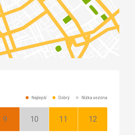
Najlepší
Dobrý
Nízka sezóna
September:
Október:
November:
December:
Najlepší
Nízka
Dobrý
Dobrý