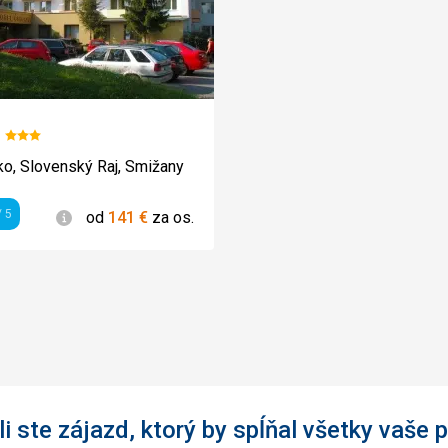
Hodnotenie:
3/5
o, Slovenský Raj, Smižany
Informácie
 5
od
141
€
za os.
enie
i ste zájazd, ktorý by spĺňal všetky vaše p