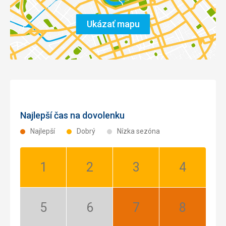
Ukázať mapu
Najlepší čas na dovolenku
Najlepší
Dobrý
Nízka sezóna
Január:
Február:
Marec:
Apríl:
Dobrý
Dobrý
Dobrý
Dobrý
Máj:
Jún:
Júl:
August:
Nízka
Nízka
Najlepší
Najlepší