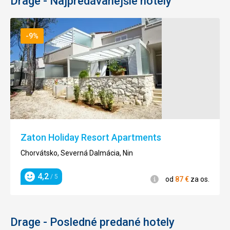
Drage - Najpredávanejšie hotely
-9%
Zaton Holiday Resort Apartments
Chorvátsko, Severná Dalmácia, Nin
4,2
/ 5
Informácie
od
87
€
za os.
Hodnotenie
Drage - Posledné predané hotely