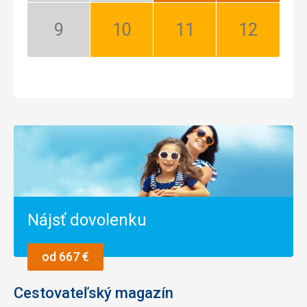
sezóna
sezóna
September:
Október:
November:
December:
Nízka
Dobrý
Dobrý
Dobrý
sezóna
Nájsť dovolenku
od 667 €
Cestovateľský magazín