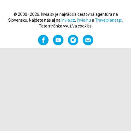
© 2000–2026. Invia.sk je najväčšia cestovná agentúra na
Slovensku. Nájdete nás aj na
Invia.cz
,
Invia.hu
a
Travelplanet.pl
.
Tato stránka využíva
cookies
.
Facebook
YouTube
Instagram
Odporučiť