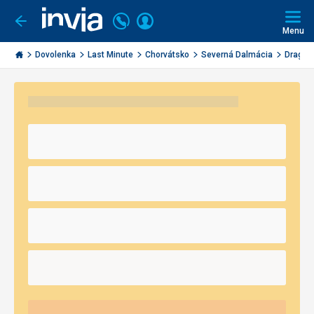
Volajte
Prihlásiť
Ísť
späť
+421
Menu
sa
2
Invia.sk
3221
Dovolenka
Last Minute
Chorvátsko
Severná Dalmácia
Drage
0491