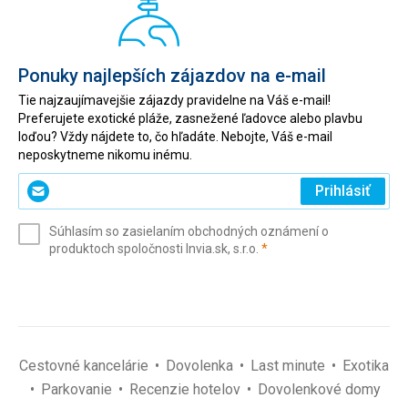
Ponuky najlepších zájazdov na e-mail
Tie najzaujímavejšie zájazdy pravidelne na Váš e-mail!
Preferujete exotické pláže, zasnežené ľadovce alebo plavbu
loďou? Vždy nájdete to, čo hľadáte. Nebojte, Váš e-mail
neposkytneme nikomu inému.
Zadajte
Prihlásiť
svoj
e-
Súhlasím so zasielaním obchodných oznámení o
mail
(povinné)
produktoch spoločnosti Invia.sk, s.r.o.
*
(povinné)
*
Cestovné kancelárie
Dovolenka
Last minute
Exotika
Parkovanie
Recenzie hotelov
Dovolenkové domy