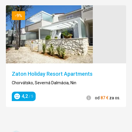
-9%
Zaton Holiday Resort Apartments
Chorvátsko, Severná Dalmácia, Nin
4,2
/ 5
Informácie
od
87
€
za os.
Hodnotenie