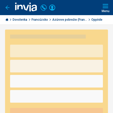
Volajte
Prihlásiť
Ísť
späť
+421
Menu
sa
2
Invia.sk
3221
Dovolenka
Francúzsko
Azúrove pobrežie (Fran...
Oppède
0491