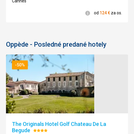
dlhý
dvoch
Cannes
výlet.
hodín
Informácie
.
od
124
€
za os.
Na
ceste
Nenáročné
uvidíte
Bezbariérový
hrad
prístup
Garoupe
Oppède - Posledné predané hotely
a
Croé
Architektúra
,
-50%
potom
Villa
Eilen
Roc
so
záhradami
,
ktoré
stoja
za
The Originals Hotel Golf Chateau De La
návštevu
Begude
Hodnotenie:
a