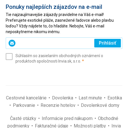
Ponuky najlepších zájazdov na e-mail
Tie najzaujímavejšie zájazdy pravidelne na Váš e-mail!
Preferujete exotické pláže, zasnežené ľadovce alebo plavbu
loďou? Vždy nájdete to, čo hľadáte. Nebojte, Váš e-mail
neposkytneme nikomu inému.
Zadajte
Prihlásiť
svoj
e-
Súhlasím so zasielaním obchodných oznámení o
mail
(povinné)
produktoch spoločnosti Invia.sk, s.r.o.
*
(povinné)
*
Cestovné kancelárie
Dovolenka
Last minute
Exotika
Parkovanie
Recenzie hotelov
Dovolenkové domy
Časté otázky
Informácie pred nákupom
Obchodné
podmienky
Fakturačné údaje
Možnosti platby
Invia