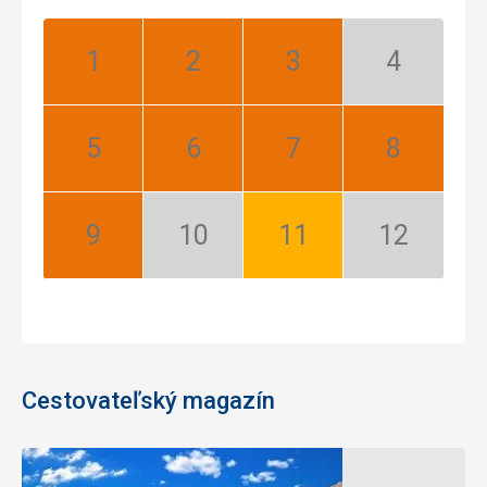
Január:
Február:
Marec:
Apríl:
Najlepší
Najlepší
Najlepší
Nízka
sezóna
Máj:
Jún:
Júl:
August:
Najlepší
Najlepší
Najlepší
Najlepší
September:
Október:
November:
December:
Najlepší
Nízka
Dobrý
Nízka
sezóna
sezóna
Cestovateľský magazín