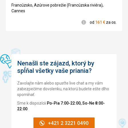
4/5
mnoho
Francúzsko, Azúrove pobrežie (Francúzska riviéra),
ďalšieho
Cannes
.
Informácie
od
161
€
za os.
Nenáročné
Príroda
Treking
Nenašli ste zájazd, ktorý by
spĺňal všetky vaše priania?
Zavolajte nám alebo spusťte live chat a my vám
zabezpečíme dovolenku, na ktorú budete ešte dlho
spomínať.
Sme k dispozícii
Po-Pia 7:00-22:00, So-Ne 8:00-
22:00
.
+421 2 3221 0490