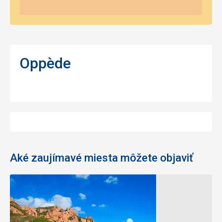
Oppède
Aké zaujímavé miesta môžete objaviť
Maják
Pobrežný
Garoupe
chodník