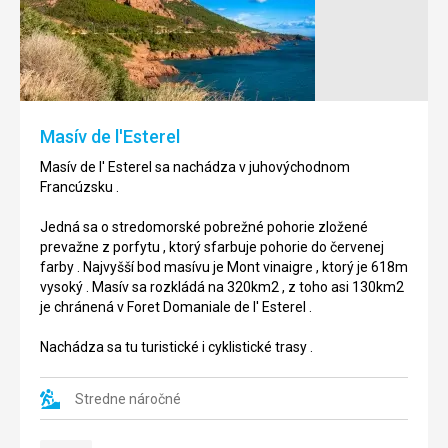
Cap
Kopec
d'Antibes
neďaleko
Antibes,
Pobrežný
na
chodník
ktorom
Cap
sa
d'
Masív de l'Esterel
nachádza
Antibes
starý
sa
Masív de l' Esterel sa nachádza v juhovýchodnom
maják,
nachádza
Francúzsku .
ponúka
neďaleko
jeden
Nice
Jedná sa o stredomorské pobrežné pohorie zložené
z
.
prevažne z porfytu , ktorý sfarbuje pohorie do červenej
najlepších
farby . Najvyšší bod masívu je Mont vinaigre , ktorý je 618m
výhľadov
Jedná
vysoký . Masív sa rozkládá na 320km2 , z toho asi 130km2
na
sa
je chránená v Foret Domaniale de l' Esterel .
more
o
a
chodník
Nachádza sa tu turistické i cyklistické trasy .
pobrežie
ktorá
v
vedie
oblasti.
Stredne náročné
pozdĺž
Vedie
pobrežia
sem
.