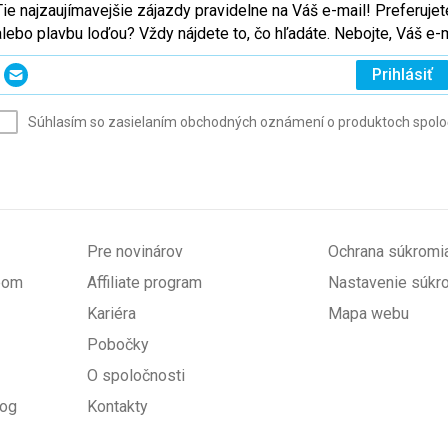
Tie najzaujímavejšie zájazdy pravidelne na Váš e-mail! Preferuj
alebo plavbu loďou? Vždy nájdete to, čo hľadáte. Nebojte, Váš 
Zadajte
Prihlásiť
svoj
e-
Súhlasím so zasielaním obchodných oznámení o produktoch spoločno
mail
(povinné)
Pre novinárov
Ochrana súkromi
upom
Affiliate program
Nastavenie súkr
Kariéra
Mapa webu
Pobočky
O spoločnosti
log
Kontakty