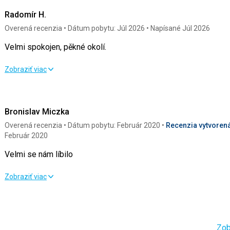
Radomír H.
Overená recenzia
Dátum pobytu: Júl 2026
Napísané Júl 2026
Velmi spokojen, pěkné okolí.
Velmi spokojen, pěkné okolí.
Zobraziť viac
Strava
5,0
/ 5
Služby
Bronislav Miczka
Ubytovanie
4,0
/ 5
Cena
Overená recenzia
Dátum pobytu: Február 2020
Recenzia vytvorená
Okolie
5,0
/ 5
Február 2020
Velmi se nám líbilo
Pláž
Velmi se nám líbilo
Nemohu hodnotit, jel jsem tam za turistikou
Zobraziť viac
Strava
Strava
4,0
/ 5
Služby
Vynikající
Ubytovanie
5,0
/ 5
Cena
Ubytovanie
Zob