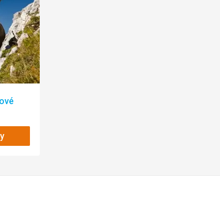
jezero Bled - nádhera!
jte 45min..
ání, takže nebyla možnost kdykoliv
kové
zdovky z důvodu nedostatku sněhu.
nslate
y