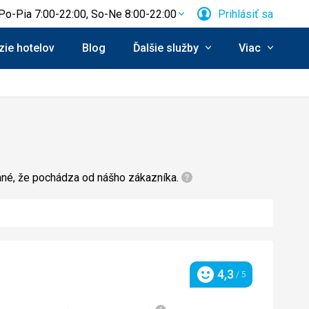
Po-Pia 7:00-22:00, So-Ne 8:00-22:00
Prihlásiť sa
ie hotelov
Blog
Ďalšie služby
Viac
zané, že pochádza od nášho zákazníka.
4,3
/ 5
Hodnotenie