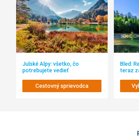
Julské Alpy: všetko, čo
Bled: R
potrebujete vedieť
teraz z
Cestovný sprievodca
Vy