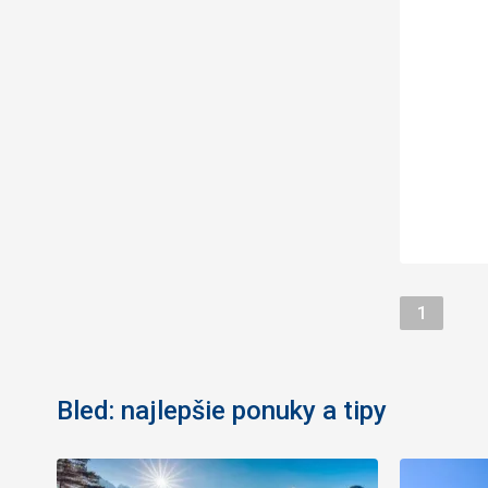
Stránka
1
Bled: najlepšie ponuky a tipy