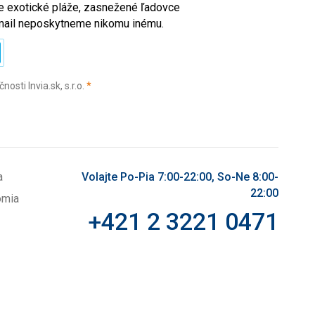
ete exotické pláže, zasnežené ľadovce
e-mail neposkytneme nikomu inému.
(povinné)
sti Invia.sk, s.r.o.
*
a
Volajte Po-Pia 7:00-22:00, So-Ne 8:00-
22:00
omia
+421 2 3221 0471