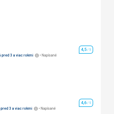
4,5
/ 5
Hodnotenie
 pred 3 a viac rokmi
Napísané
3,0
/ 5
4,0
/ 5
4,6
/ 5
Hodnotenie
pred 3 a viac rokmi
Napísané