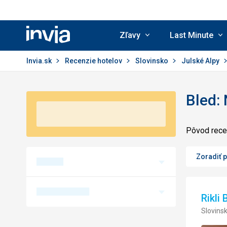
Zľavy
Last Minute
Invia.sk
Invia.sk
Recenzie hotelov
Slovinsko
Julské Alpy
Bled: 
Pôvod recen
Zoradiť 
Rikli
Slovinsk