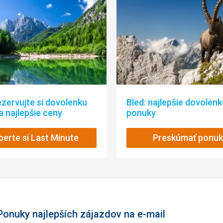
Pokoje prostorné, čisté, denně uklizené, balkon s výhledem na 
Služby
wifi zdarma všude
Šport
Bohužel od sjezdovek je hotel cca 60km, tudíž na dojezd počíte
Odjezdy byli organizované hromadně 1x ráno 1x večer po lyžov
odjet na svah a po lyžování zpět. Skibusy nebyli k dispozici.
Sněhu bylo málo, ale to letos všude.
ezervujte si dovolenku
Bled: najlepšie dovolen
Slovinsko na lyžování dobré, ale nebyli otevřeny všechny sje
a najlepšie ceny
ponuky
Itálie - Monte Lisuri - jedním slovem pecka! Doporučuji MOC!!!
berte si Last Minute
Táto recenzia bola preložená automaticky pomocou Google Tra
Preskúmať ponuk
Ponuky najlepších zájazdov na e-mail