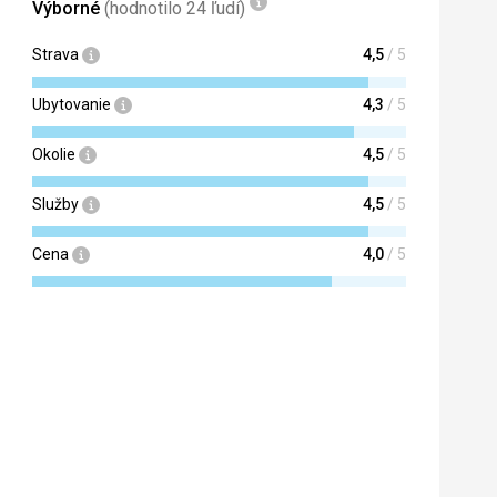
Výborné
(hodnotilo 24 ľudí)
Strava
4,5
/ 5
Ubytovanie
4,3
/ 5
Okolie
4,5
/ 5
Služby
4,5
/ 5
Cena
4,0
/ 5