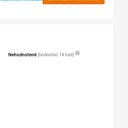
nslate
Nehodnotené
(hodnotilo 14 ľudí)
nslate