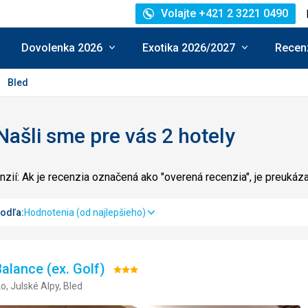
Volajte +421 2 3221 0490
Dovolenka 2026
Exotika 2026/2027
Recenz
Bled
Našli sme pre vás 2 hotely
zií: Ak je recenzia označená ako "overená recenzia", je preuká
podľa:
Hodnotenia (od najlepšieho)
 Balance (ex. Golf)
Hodnotenie:
o, Julské Alpy, Bled
3/5