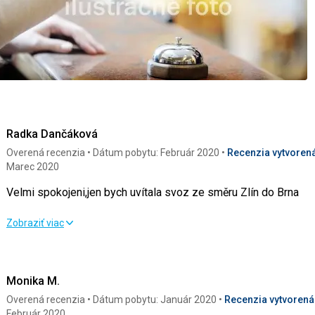
Radka Dančáková
Overená recenzia
Dátum pobytu: Február 2020
Recenzia vytvorená
Marec 2020
Velmi spokojeni,jen bych uvítala svoz ze směru Zlín do Brna
Velmi spokojeni,jen bych uvítala svoz ze směru Zlín do Brna
Zobraziť viac
Strava
5,0
/ 5
Šport
Monika M.
Ubytovanie
5,0
/ 5
Cena
Overená recenzia
Dátum pobytu: Január 2020
Recenzia vytvorená 
Služby
4,0
/ 5
Február 2020