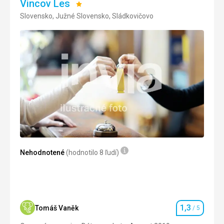
Vincov Les
Hodnotenie:
Slovensko, Južné Slovensko, Sládkovičovo
1/5
Nehodnotené
(hodnotilo 8 ľudí)
1,3
Tomáš Vaněk
/ 5
Hodnotenie