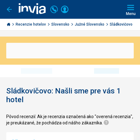
Volajte
Prihlásiť
Ísť
späť
+421
Menu
sa
2
Invia.sk
3221
Recenzie hotelov
Slovensko
Južné Slovensko
Sládkovičovo
0491
Sládkovičovo: Našli sme pre vás 1
hotel
Pôvod recenzií: Ak je recenzia označená ako "overená recenzia",
je preukázané, že pochádza od nášho zákazníka.