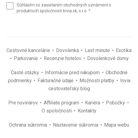
e-
Google Translate
Súhlasím so zasielaním obchodných oznámení o
mail
(povinné)
produktoch spoločnosti Invia.sk, s.r.o.
*
(povinné)
*
Cestovné kancelárie
Dovolenka
Last minute
Exotika
Parkovanie
Recenzie hotelov
Dovolenkové domy
Časté otázky
Informácie pred nákupom
Obchodné
podmienky
Fakturačné údaje
Možnosti platby
Invia
cestovateľský blog
Pre novinárov
Affiliate program
Kariéra
Pobočky
O spoločnosti
Kontakty
Ochrana súkromia
Nastavenie súkromia
Mapa webu