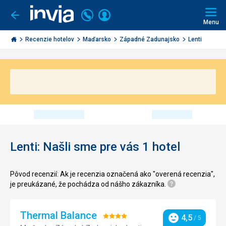
Volajte
Prihlásiť
Ísť
späť
+421
Menu
sa
2
Invia.sk
3221
Recenzie hotelov
Maďarsko
Západné Zadunajsko
Lenti
0491
Lenti: Našli sme pre vás 1 hotel
Pôvod recenzií: Ak je recenzia označená ako "overená recenzia",
je preukázané, že pochádza od nášho zákazníka.
Thermal Balance
Hodnotenie:
4,5
/ 5
Hodnotenie