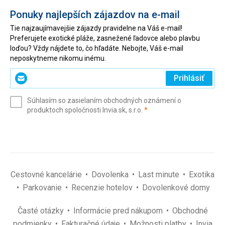
Ponuky najlepších zájazdov na e-mail
Tie najzaujímavejšie zájazdy pravidelne na Váš e-mail!
Preferujete exotické pláže, zasnežené ľadovce alebo plavbu
loďou? Vždy nájdete to, čo hľadáte. Nebojte, Váš e-mail
neposkytneme nikomu inému.
Zadajte
Prihlásiť
svoj
e-
Súhlasím so zasielaním obchodných oznámení o
mail
(povinné)
produktoch spoločnosti Invia.sk, s.r.o.
*
(povinné)
*
Cestovné kancelárie
Dovolenka
Last minute
Exotika
Parkovanie
Recenzie hotelov
Dovolenkové domy
Časté otázky
Informácie pred nákupom
Obchodné
podmienky
Fakturačné údaje
Možnosti platby
Invia