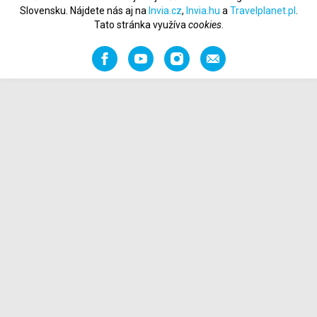
Slovensku. Nájdete nás aj na
Invia.cz
,
Invia.hu
a
Travelplanet.pl
.
Tato stránka využíva
cookies
.
Facebook
YouTube
Instagram
Odporučiť