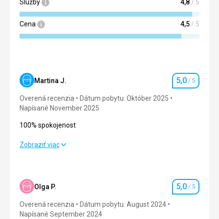
Služby
4,8
/ 5
Cena
4,5
/ 5
5,0
Martina J.
/ 5
Hodnotenie
Overená recenzia
Dátum pobytu: Október 2025
Napísané November 2025
100% spokojenost
100% spokojenost
Zobraziť viac
Strava
5,0
/ 5
Ubytovanie
5,0
/ 5
5,0
Olga P.
/ 5
Hodnotenie
Okolie
5,0
/ 5
Overená recenzia
Dátum pobytu: August 2024
Napísané September 2024