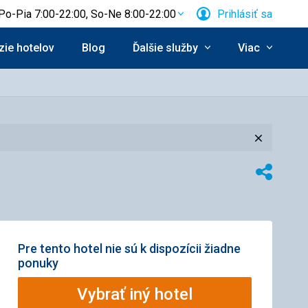
Po-Pia 7:00-22:00, So-Ne 8:00-22:00
Prihlásiť sa
ie hotelov
Blog
Ďalšie služby
Viac
Zavrieť
Zdieľať
Pre tento hotel nie sú k dispozícii žiadne
ponuky
Vybrať iný hotel