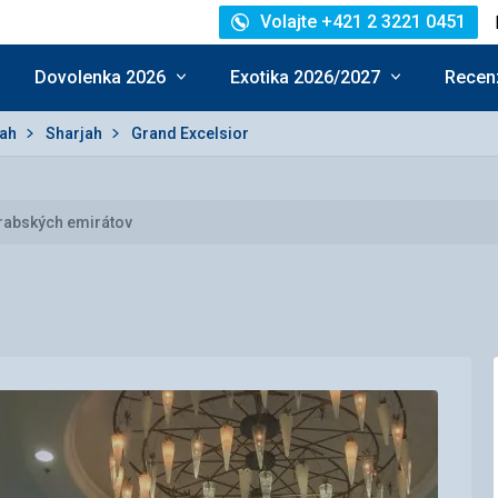
Volajte +421 2 3221 0451
Dovolenka 2026
Exotika 2026/2027
Recenz
jah
Sharjah
Grand Excelsior
rabských emirátov
notenie: