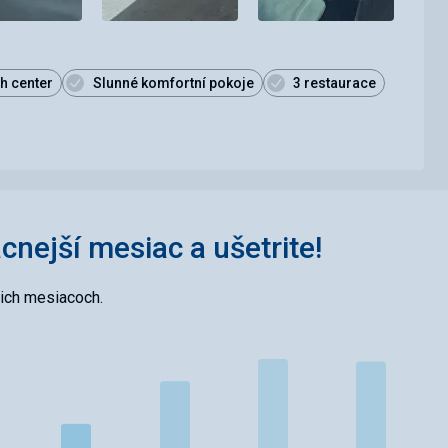
h center
Slunné komfortní pokoje
3 restaurace
acnejší mesiac a ušetrite!
cich mesiacoch.