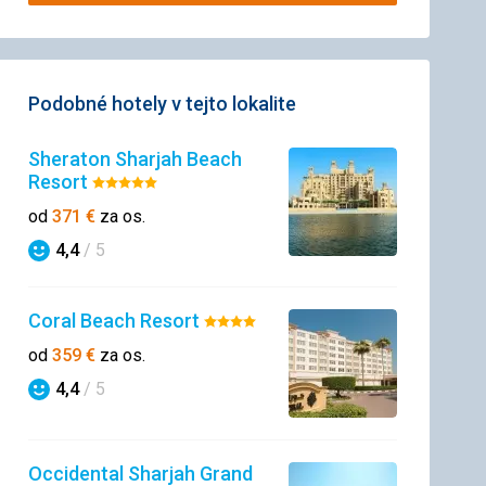
Podobné hotely v tejto lokalite
Sheraton Sharjah Beach
Resort
Hodnotenie:
5/5
od
371
€
za os.
4,4
/ 5
Hodnotenie
Coral Beach Resort
Hodnotenie:
4/5
od
359
€
za os.
4,4
/ 5
Hodnotenie
Occidental Sharjah Grand