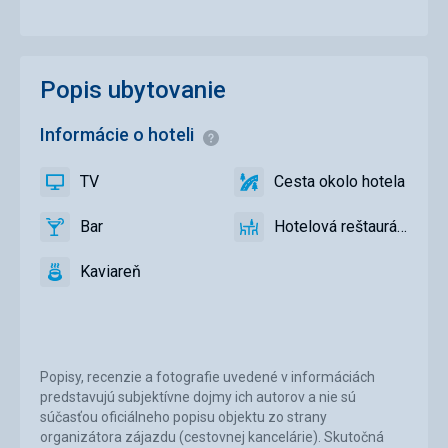
Popis ubytovanie
Informácie o hoteli
Informácie
TV
Cesta okolo hotela
áno
TV
áno
Cesta
okolo
Bar
Hotelová reštaurácia
hotela
áno
Bar
áno
Hotelová
reštaurácia
Kaviareň
áno
Kaviareň
Popisy, recenzie a fotografie uvedené v informáciách
predstavujú subjektívne dojmy ich autorov a nie sú
súčasťou oficiálneho popisu objektu zo strany
organizátora zájazdu (cestovnej kancelárie). Skutočná