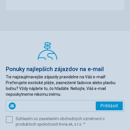
Ponuky najlepších zájazdov na e-mail
Tie najzaujímavejšie zájazdy pravidelne na Váš e-mail!
Preferujete exotické pláže, zasnežené ľadovce alebo plavbu
loďou? Vždy nájdete to, čo hľadáte. Nebojte, Váš e-mail
neposkytneme nikomu inému.
Zadajte
Prihlásiť
svoj
e-
Súhlasím so zasielaním obchodných oznámení o
mail
(povinné)
produktoch spoločnosti Invia.sk, s.r.o.
*
(povinné)
*