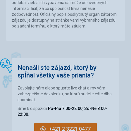
podoba izieb a ich vybavenia sa môže od uvedených
informácií líšiť, za čo spoločnosť Invia nenesie
zodpovednosť. Oficiálny popis poskytnutý organizátorom
zájazdu je dostupný na stránke vami vybraného zájazdu
po zadaní termínu, o ktorý máte záujem.
Nenašli ste zájazd, ktorý by
spĺňal všetky vaše priania?
Zavolajte nám alebo spusťte live chat a my vám
zabezpečíme dovolenku, na ktorú budete ešte dlho
spomínať.
Sme k dispozícii
Po-Pia 7:00-22:00, So-Ne 8:00-
22:00
.
+421 2 3221 0477