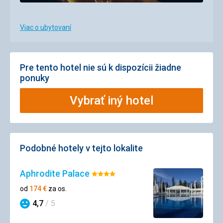
Viac o ubytovaní
Pre tento hotel nie sú k dispozícii žiadne
ponuky
Vybrať iný hotel
Podobné hotely v tejto lokalite
Aphrodite Palace
Hodnotenie:
4/5
od
174
€
za os.
4,7
/ 5
Hodnotenie