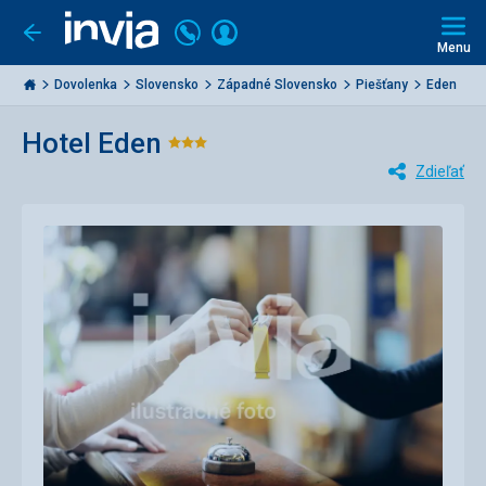
Volajte
Prihlásiť
Ísť
späť
+421
Menu
sa
2
Invia.sk
3221
Dovolenka
Slovensko
Západné Slovensko
Piešťany
Eden
0477
Hotel Eden
Hodnotenie:
Zdieľať
3/5