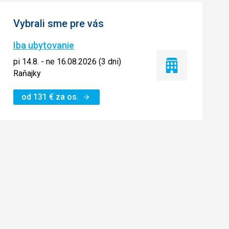
Vybrali sme pre vás
Iba ubytovanie
pi 14.8. - ne 16.08.2026 (3 dni)
Iba
Raňajky
ubytovanie
od
131
€
za os.