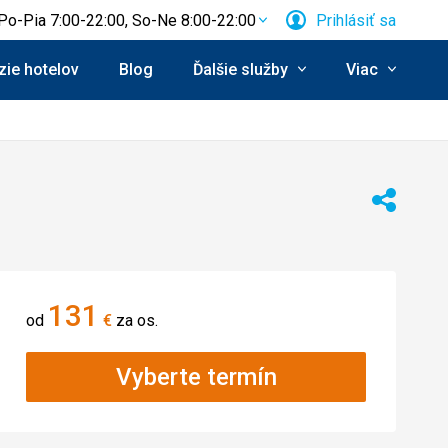
Po-Pia 7:00-22:00, So-Ne 8:00-22:00
Prihlásiť sa
ie hotelov
Blog
Ďalšie služby
Viac
Zdieľať
131
od
€
za os.
Vyberte termín