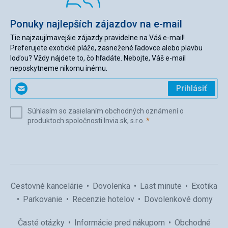
Ponuky najlepších zájazdov na e-mail
Tie najzaujímavejšie zájazdy pravidelne na Váš e-mail!
Preferujete exotické pláže, zasnežené ľadovce alebo plavbu
loďou? Vždy nájdete to, čo hľadáte. Nebojte, Váš e-mail
neposkytneme nikomu inému.
Zadajte
Prihlásiť
svoj
e-
Súhlasím so zasielaním obchodných oznámení o
mail
(povinné)
produktoch spoločnosti Invia.sk, s.r.o.
*
(povinné)
*
Cestovné kancelárie
Dovolenka
Last minute
Exotika
Parkovanie
Recenzie hotelov
Dovolenkové domy
Časté otázky
Informácie pred nákupom
Obchodné