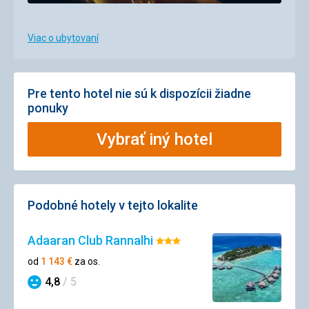
Viac o ubytovaní
Pre tento hotel nie sú k dispozícii žiadne
ponuky
Vybrať iný hotel
Podobné hotely v tejto lokalite
Adaaran Club Rannalhi
Hodnotenie:
3/5
od
1 143
€
za os.
4,8
/ 5
Hodnotenie