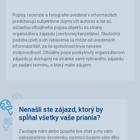
Popisy, recenzie a fotografie uvedené v informáciách
predstavujú subjektívne dojmy ich autorov a nie sú
súčasťou oficiálneho popisu objektu zo strany
organizátora zájazdu (cestovnej kancelárie). Skutočná
podoba izieb a ich vybavenia sa môže od uvedených
informácií líšiť, za čo spoločnosť Invia nenesie
zodpovednosť. Oficiálny popis poskytnutý organizátorom
zájazdu je dostupný na stránke vami vybraného zájazdu
po zadaní termínu, o ktorý máte záujem.
Nenašli ste zájazd, ktorý by
spĺňal všetky vaše priania?
Zavolajte nám alebo spusťte live chat a my vám
zabezpečíme dovolenku, na ktorú budete ešte dlho