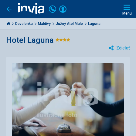
Volajte
Prihlásiť
Ísť
späť
+421
Menu
sa
2
Invia.sk
3221
Dovolenka
Maldivy
Južný Atol Male
Laguna
0477
Hotel Laguna
Hodnotenie:
Zdieľať
4/5