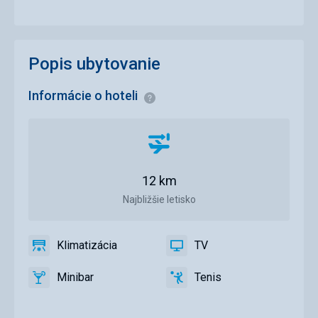
Popis ubytovanie
Informácie o hoteli
Informácie
Vzdialenosť
od
letiska
12 km
Najbližšie letisko
Klimatizácia
TV
áno
Klimatizácia
áno
TV
Minibar
Tenis
áno
Minibar
áno
Tenis