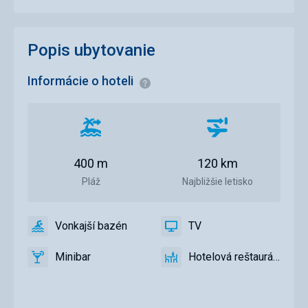
Popis ubytovanie
Informácie o hoteli
Informácie
Vzdialenosť
Vzdialenosť
od
od
pláže
letiska
400 m
120 km
Pláž
Najbližšie letisko
Vonkajší bazén
TV
áno
Vonkajší
áno
TV
bazén
Minibar
Hotelová reštaurácia
áno
Minibar,
áno
Hotelová
Bar
reštaurácia