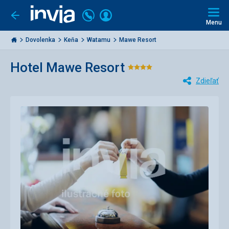
Volajte
Prihlásiť
Ísť
späť
+421
Menu
sa
2
Invia.sk
3221
Dovolenka
Keňa
Watamu
Mawe Resort
0477
Hotel Mawe Resort
Hodnotenie:
Zdieľať
4/5