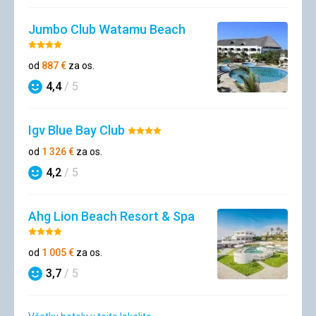
Jumbo Club Watamu Beach
Hodnotenie:
4/5
od
887
€
za os.
4,4
/ 5
Hodnotenie
Igv Blue Bay Club
Hodnotenie:
4/5
od
1 326
€
za os.
4,2
/ 5
Hodnotenie
Ahg Lion Beach Resort & Spa
Hodnotenie:
4/5
od
1 005
€
za os.
3,7
/ 5
Hodnotenie