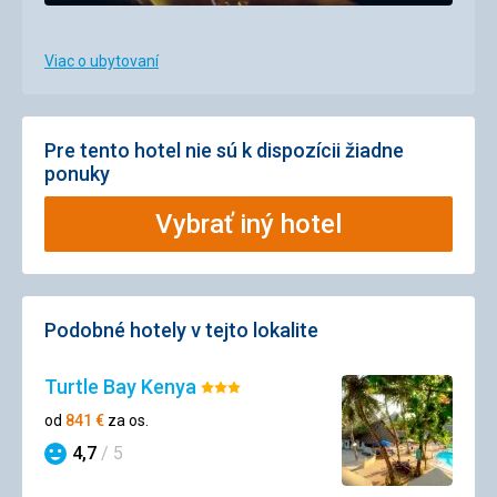
Viac o ubytovaní
Pre tento hotel nie sú k dispozícii žiadne
ponuky
Vybrať iný hotel
Podobné hotely v tejto lokalite
Turtle Bay Kenya
Hodnotenie:
3/5
od
841
€
za os.
4,7
/ 5
Hodnotenie