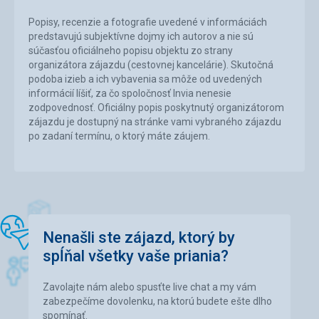
Popisy, recenzie a fotografie uvedené v informáciách
predstavujú subjektívne dojmy ich autorov a nie sú
súčasťou oficiálneho popisu objektu zo strany
organizátora zájazdu (cestovnej kancelárie). Skutočná
podoba izieb a ich vybavenia sa môže od uvedených
informácií líšiť, za čo spoločnosť Invia nenesie
zodpovednosť. Oficiálny popis poskytnutý organizátorom
zájazdu je dostupný na stránke vami vybraného zájazdu
po zadaní termínu, o ktorý máte záujem.
Nenašli ste zájazd, ktorý by
spĺňal všetky vaše priania?
Zavolajte nám alebo spusťte live chat a my vám
zabezpečíme dovolenku, na ktorú budete ešte dlho
spomínať.