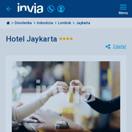
Volajte
Prihlásiť
Ísť
späť
+421
Menu
sa
2
Invia.sk
3221
Dovolenka
Indonézia
Lombok
Jaykarta
0477
Hotel Jaykarta
Hodnotenie:
Zdieľať
4/5