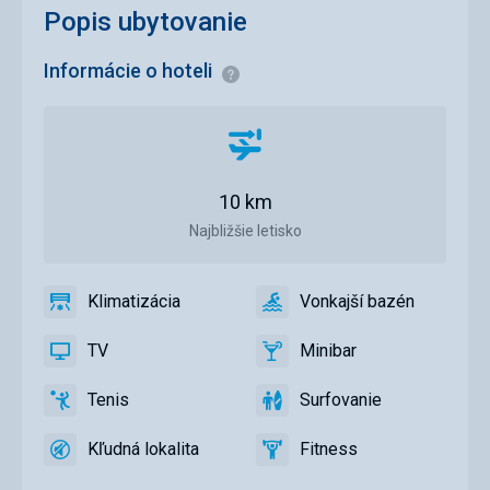
Popis ubytovanie
Informácie o hoteli
Informácie
Vzdialenosť
od
letiska
10 km
Najbližšie letisko
Klimatizácia
Vonkajší bazén
áno
Klimatizácia
áno
Vonkajší
bazén
TV
Minibar
áno
TV
áno
Minibar
Tenis
Surfovanie
áno
Tenis
áno
Surfovanie
Kľudná lokalita
Fitness
áno
Kľudná
áno
Fitness
lokalita