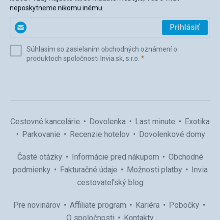
neposkytneme nikomu inému.
Zadajte
Prihlásiť
svoj
e-
Súhlasím so zasielaním obchodných oznámení o
mail
(povinné)
produktoch spoločnosti Invia.sk, s.r.o.
*
(povinné)
*
Cestovné kancelárie
Dovolenka
Last minute
Exotika
Parkovanie
Recenzie hotelov
Dovolenkové domy
Časté otázky
Informácie pred nákupom
Obchodné
podmienky
Fakturačné údaje
Možnosti platby
Invia
cestovateľský blog
Pre novinárov
Affiliate program
Kariéra
Pobočky
O spoločnosti
Kontakty