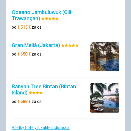
Oceano Jambuluwuk (Gili
Trawangan)
Hodnotenie:
5/5
od
1 515
€
za os.
Gran Meliá (Jakarta)
Hodnotenie:
5/5
od
1 650
€
za os.
Banyan Tree Bintan (Bintan
Island)
Hodnotenie:
4/5
od
1 588
€
za os.
Všetky hotely lokalite Indonézia