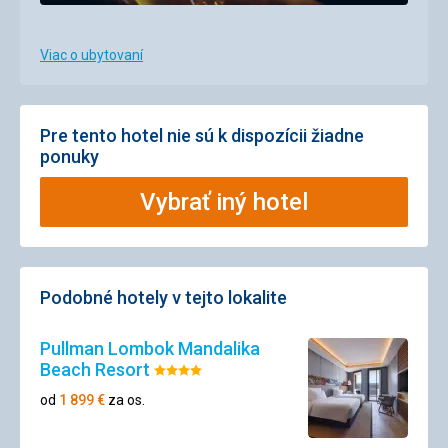
Viac o ubytovaní
Pre tento hotel nie sú k dispozícii žiadne
ponuky
Vybrať iný hotel
Podobné hotely v tejto lokalite
Pullman Lombok Mandalika
Beach Resort
Hodnotenie:
4/5
od
1 899
€
za os.