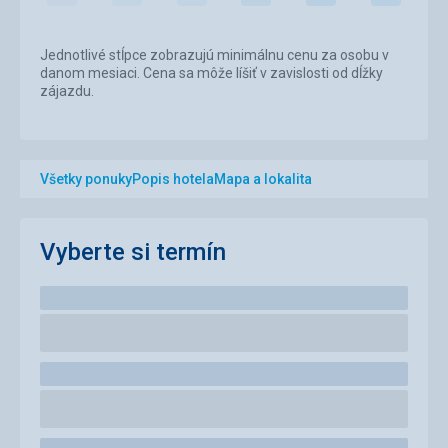
Jednotlivé stĺpce zobrazujú minimálnu cenu za osobu v
danom mesiaci. Cena sa môže líšiť v zavislosti od dĺžky
zájazdu.
Všetky ponuky
Popis hotela
Mapa a lokalita
Vyberte si termín