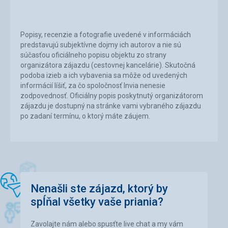
Popisy, recenzie a fotografie uvedené v informáciách
predstavujú subjektívne dojmy ich autorov a nie sú
súčasťou oficiálneho popisu objektu zo strany
organizátora zájazdu (cestovnej kancelárie). Skutočná
podoba izieb a ich vybavenia sa môže od uvedených
informácií líšiť, za čo spoločnosť Invia nenesie
zodpovednosť. Oficiálny popis poskytnutý organizátorom
zájazdu je dostupný na stránke vami vybraného zájazdu
po zadaní termínu, o ktorý máte záujem.
Nenašli ste zájazd, ktorý by
spĺňal všetky vaše priania?
Zavolajte nám alebo spusťte live chat a my vám