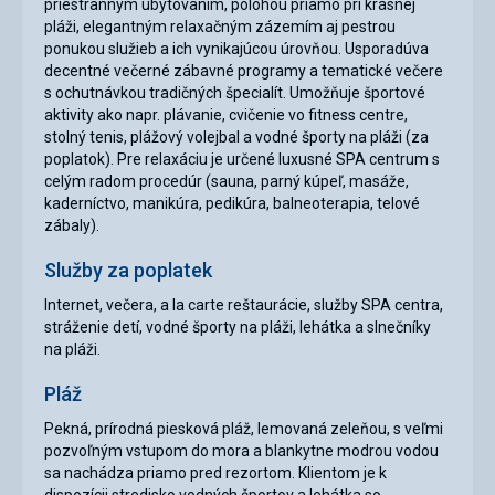
priestranným ubytovaním, polohou priamo pri krásnej
pláži, elegantným relaxačným zázemím aj pestrou
ponukou služieb a ich vynikajúcou úrovňou. Usporadúva
decentné večerné zábavné programy a tematické večere
s ochutnávkou tradičných špecialít. Umožňuje športové
aktivity ako napr. plávanie, cvičenie vo fitness centre,
stolný tenis, plážový volejbal a vodné športy na pláži (za
poplatok). Pre relaxáciu je určené luxusné SPA centrum s
celým radom procedúr (sauna, parný kúpeľ, masáže,
kaderníctvo, manikúra, pedikúra, balneoterapia, telové
zábaly).
Služby za poplatek
Internet, večera, a la carte reštaurácie, služby SPA centra,
stráženie detí, vodné športy na pláži, lehátka a slnečníky
na pláži.
Pláž
Pekná, prírodná piesková pláž, lemovaná zeleňou, s veľmi
pozvoľným vstupom do mora a blankytne modrou vodou
sa nachádza priamo pred rezortom. Klientom je k
dispozícii stredisko vodných športov a lehátka so