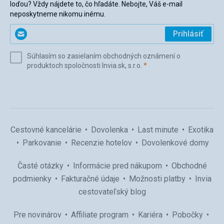
loďou? Vždy nájdete to, čo hľadáte. Nebojte, Váš e-mail
neposkytneme nikomu inému.
Zadajte
Prihlásiť
svoj
e-
Súhlasím so zasielaním obchodných oznámení o
mail
(povinné)
produktoch spoločnosti Invia.sk, s.r.o.
*
(povinné)
*
Cestovné kancelárie
Dovolenka
Last minute
Exotika
Parkovanie
Recenzie hotelov
Dovolenkové domy
Časté otázky
Informácie pred nákupom
Obchodné
podmienky
Fakturačné údaje
Možnosti platby
Invia
cestovateľský blog
Pre novinárov
Affiliate program
Kariéra
Pobočky