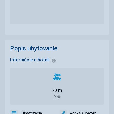
Popis ubytovanie
Informácie o hoteli
Informácie
Vzdialenosť
od
pláže
70 m
Pláž
Klimatizácia
Vonkajší bazén