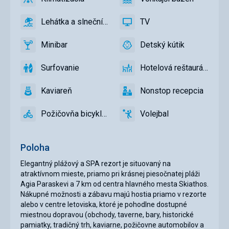
áno
Klimatizácia
áno
Vonkajší
bazén
Lehátka a slnečníky pri bazéne zadarmo
TV
áno
Lehátka
áno
TV
a
Minibar
Detský kútik
slnečníky
áno
Minibar,
áno
Detský
pri
Bar
kútik,
Surfovanie
Hotelová reštaurácia
bazéne
Detské
áno
Surfovanie
áno
Hotelová
zadarmo
ihrisko,
reštaurácia
Kaviareň
Nonstop recepcia
Detský
áno
Kaviareň
áno
Nonstop
bazén
recepcia
Požičovňa bicyklov
Volejbal
áno
Požičovňa
áno
Volejbal
bicyklov
Poloha
Elegantný plážový a SPA rezort je situovaný na
atraktívnom mieste, priamo pri krásnej piesočnatej pláži
Agia Paraskevi a 7 km od centra hlavného mesta Skiathos.
Nákupné možnosti a zábavu majú hostia priamo v rezorte
alebo v centre letoviska, ktoré je pohodlne dostupné
miestnou dopravou (obchody, taverne, bary, historické
pamiatky, tradičný trh, kaviarne, požičovne automobilov a