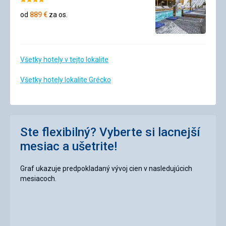
Hodnotenie:
4/5
od
889
€
za os.
Všetky hotely v tejto lokalite
Všetky hotely lokalite Grécko
Ste flexibilný? Vyberte si lacnejší
mesiac a ušetrite!
Graf ukazuje predpokladaný vývoj cien v nasledujúcich
mesiacoch.