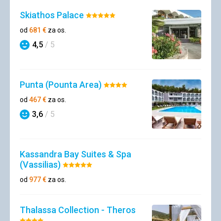
Skiathos Palace
Hodnotenie:
5/5
od
681
€
za os.
4,5
/ 5
Hodnotenie
Punta (Pounta Area)
Hodnotenie:
4/5
od
467
€
za os.
3,6
/ 5
Hodnotenie
Kassandra Bay Suites & Spa
(Vassilias)
Hodnotenie:
5/5
od
977
€
za os.
Thalassa Collection - Theros