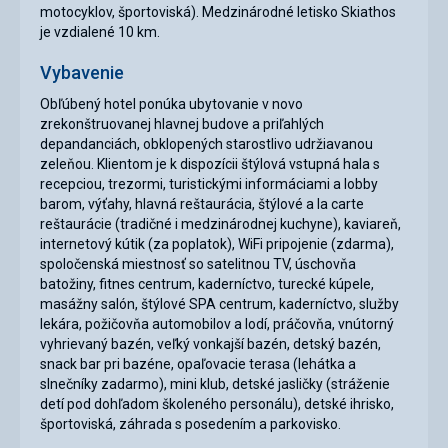
motocyklov, športoviská). Medzinárodné letisko Skiathos
je vzdialené 10 km.
Vybavenie
Obľúbený hotel ponúka ubytovanie v novo
zrekonštruovanej hlavnej budove a priľahlých
depandanciách, obklopených starostlivo udržiavanou
zeleňou. Klientom je k dispozícii štýlová vstupná hala s
recepciou, trezormi, turistickými informáciami a lobby
barom, výťahy, hlavná reštaurácia, štýlové a la carte
reštaurácie (tradičné i medzinárodnej kuchyne), kaviareň,
internetový kútik (za poplatok), WiFi pripojenie (zdarma),
spoločenská miestnosť so satelitnou TV, úschovňa
batožiny, fitnes centrum, kaderníctvo, turecké kúpele,
masážny salón, štýlové SPA centrum, kaderníctvo, služby
lekára, požičovňa automobilov a lodí, práčovňa, vnútorný
vyhrievaný bazén, veľký vonkajší bazén, detský bazén,
snack bar pri bazéne, opaľovacie terasa (lehátka a
slnečníky zadarmo), mini klub, detské jasličky (stráženie
detí pod dohľadom školeného personálu), detské ihrisko,
športoviská, záhrada s posedením a parkovisko.