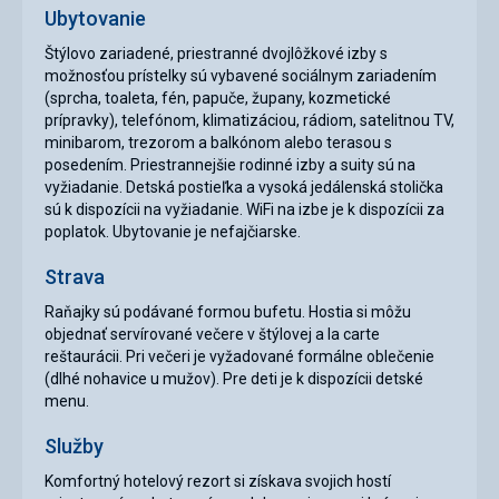
Ubytovanie
Štýlovo zariadené, priestranné dvojlôžkové izby s
možnosťou prístelky sú vybavené sociálnym zariadením
(sprcha, toaleta, fén, papuče, župany, kozmetické
prípravky), telefónom, klimatizáciou, rádiom, satelitnou TV,
minibarom, trezorom a balkónom alebo terasou s
posedením. Priestrannejšie rodinné izby a suity sú na
vyžiadanie. Detská postieľka a vysoká jedálenská stolička
sú k dispozícii na vyžiadanie. WiFi na izbe je k dispozícii za
poplatok. Ubytovanie je nefajčiarske.
Strava
Raňajky sú podávané formou bufetu. Hostia si môžu
objednať servírované večere v štýlovej a la carte
reštaurácii. Pri večeri je vyžadované formálne oblečenie
(dlhé nohavice u mužov). Pre deti je k dispozícii detské
menu.
Služby
Komfortný hotelový rezort si získava svojich hostí