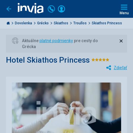
Volajte
Prihlásiť
Ísť
späť
+421
Menu
sa
2
Invia.sk
3221
Dovolenka
Grécko
Skiathos
Troullos
Skiathos Princess
0477
Zavri
Aktuálne
platné podmienky
pre cesty do
Grécka
Hotel Skiathos Princess
Hodnotenie
Zdieľať
5/5