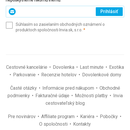
neposkytneme nikomu inému.
Zadajte
Prihlásiť
svoj
e-
Súhlasím so zasielaním obchodných oznámení o
mail
(povinné)
produktoch spoločnosti Invia.sk, s.r.o.
*
(povinné)
*
Cestovné kancelárie
Dovolenka
Last minute
Exotika
Parkovanie
Recenzie hotelov
Dovolenkové domy
Časté otázky
Informácie pred nákupom
Obchodné
podmienky
Fakturačné údaje
Možnosti platby
Invia
cestovateľský blog
Pre novinárov
Affiliate program
Kariéra
Pobočky
O spoločnosti
Kontakty