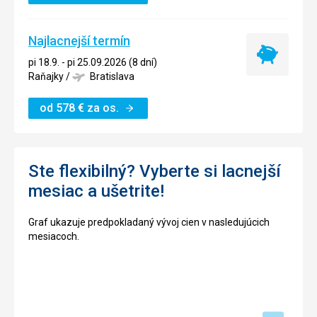
Najlacnejší termín
Najlacnejší
pi 18.9. - pi 25.09.2026 (8 dní)
termín
Raňajky
/
Bratislava
od
578
€
za os.
Ste flexibilný? Vyberte si lacnejší
mesiac a ušetrite!
Graf ukazuje predpokladaný vývoj cien v nasledujúcich
mesiacoch.