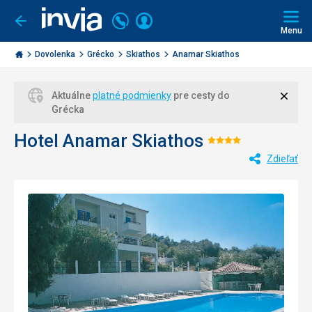
Volajte
Prihlásiť
Ísť
späť
+421
Menu
sa
2
Invia.sk
3221
Dovolenka
Grécko
Skiathos
Anamar Skiathos
0477
Zavri
Aktuálne
platné podmienky
pre cesty do
Grécka
Hotel Anamar Skiathos
Hodnotenie:
Zdieľať
4/5