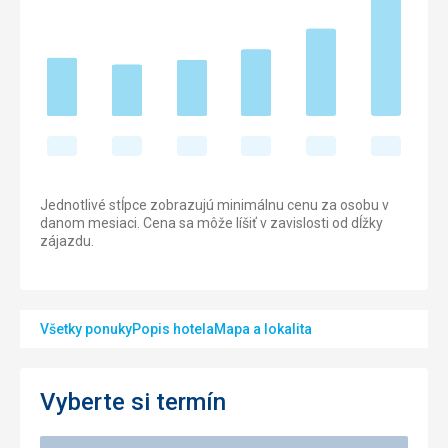
Jednotlivé stĺpce zobrazujú minimálnu cenu za osobu v
danom mesiaci. Cena sa môže líšiť v zavislosti od dĺžky
zájazdu.
Všetky ponuky
Popis hotela
Mapa a lokalita
Vyberte si termín