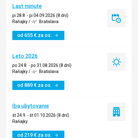
Last minute
pi 28.8. - pi 04.09.2026 (8 dní)
Last
Raňajky
/
Bratislava
minute
od
655
€
za os.
Leto 2026
Leto
po 24.8. - po 31.08.2026 (8 dní)
2026
Raňajky
/
Bratislava
od
889
€
za os.
Iba ubytovanie
Iba
št 24.9. - št 01.10.2026 (8 dní)
ubytovanie
Raňajky
od
219
€
za os.