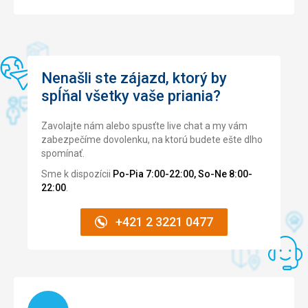
Nenašli ste zájazd, ktorý by
spĺňal všetky vaše priania?
Zavolajte nám alebo spusťte live chat a my vám
zabezpečíme dovolenku, na ktorú budete ešte dlho
spomínať.
Sme k dispozícii
Po-Pia 7:00-22:00, So-Ne 8:00-
22:00
.
+421 2 3221 0477
Načítam