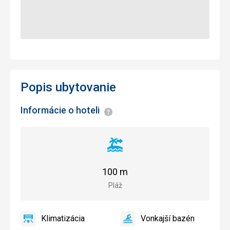
Popis ubytovanie
Informácie o hoteli
Informácie
Vzdialenosť
od
pláže
100 m
Pláž
Klimatizácia
Vonkajší bazén
áno
Klimatizácia
áno
Vonkajší