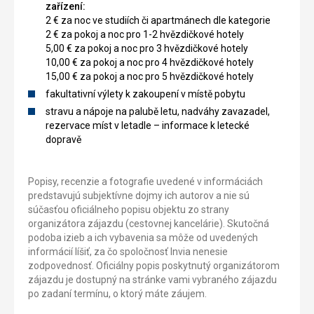
zařízení:
2 € za noc ve studiích či apartmánech dle kategorie
2 € za pokoj a noc pro 1-2 hvězdičkové hotely
5,00 € za pokoj a noc pro 3 hvězdičkové hotely
10,00 € za pokoj a noc pro 4 hvězdičkové hotely
15,00 € za pokoj a noc pro 5 hvězdičkové hotely
fakultativní výlety k zakoupení v místě pobytu
stravu a nápoje na palubě letu, nadváhy zavazadel,
rezervace míst v letadle – informace k letecké
dopravě
Popisy, recenzie a fotografie uvedené v informáciách
predstavujú subjektívne dojmy ich autorov a nie sú
súčasťou oficiálneho popisu objektu zo strany
organizátora zájazdu (cestovnej kancelárie). Skutočná
podoba izieb a ich vybavenia sa môže od uvedených
informácií líšiť, za čo spoločnosť Invia nenesie
zodpovednosť. Oficiálny popis poskytnutý organizátorom
zájazdu je dostupný na stránke vami vybraného zájazdu
po zadaní termínu, o ktorý máte záujem.