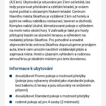
(4,5 km). Ubytování je situováno jen 2 km od letiště, lze
tedy pozorovat přistávání a vzlétání letadel, je ovšem
nutné počítat s občasným hlukem letadel. Centrum
hlavního města Skiathos je vzdálené 2 km od hotelu a
pyšní se velkou nabídkou restaurací, taveren a obchodů.
Komplex nabízí útulné, klimatizované pokoje s výhledem
na moře nebo okolní hory. V zahradě je také pro hosty
přístupný bazén se sluneční terasou a výhledem na
nedaleký přístav Skiathos. Pro pohodlné a snadné
objevování krás ostrova Skiathos doporučujeme pronájem
auta, které vám umožní navštívit vzdálenější pláže a
zajímavá místa. Hotel s úžasným výhledem a rodinnou
atmosférou je ideálním místem pro letní dovolenou.
Informace k ubytování
dvoulůžkové Promo pokoje s možností přistýlky
(pokoje jsou vybaveny shodně jako standardní pokoje,
bez balkonu či terasy a jsou situovány ve sníženém
přízemí)
dvoulůžkové Standard pokoje s možností přistýlky
rodinné pokoje až pro 4 osoby (2 místnosti)