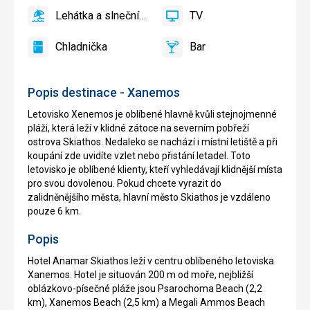
bazén
Lehátka a slnečníky pri bazéne zadarmo
TV
áno
Lehátka
áno
TV
a
Chladnička
Bar
slnečníky
áno
Chladnička
áno
Bar
pri
bazéne
Popis destinace - Xanemos
zadarmo
Letovisko Xenemos je oblíbené hlavně kvůli stejnojmenné
pláži, která leží v klidné zátoce na severním pobřeží
ostrova Skiathos. Nedaleko se nachází i místní letiště a při
koupání zde uvidíte vzlet nebo přistání letadel. Toto
letovisko je oblíbené klienty, kteří vyhledávají klidnější místa
pro svou dovolenou. Pokud chcete vyrazit do
zalidněnějšího města, hlavní město Skiathos je vzdáleno
pouze 6 km.
Popis
Hotel Anamar Skiathos leží v centru oblíbeného letoviska
Xanemos. Hotel je situován 200 m od moře, nejbližší
oblázkovo-písečné pláže jsou Psarochoma Beach (2,2
km), Xanemos Beach (2,5 km) a Megali Ammos Beach