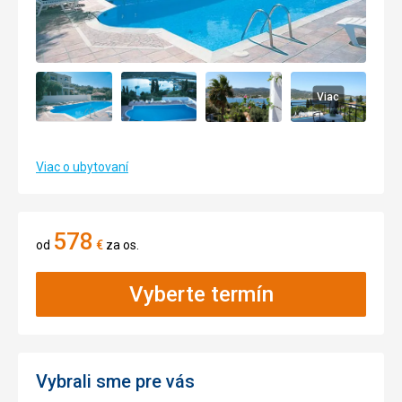
Viac
Viac o ubytovaní
578
od
€
za os.
Vyberte termín
Vybrali sme pre vás