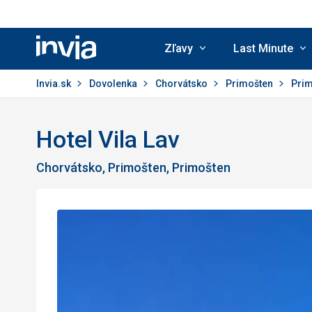
Zľavy
Last Minute
Invia.sk
Invia.sk
Dovolenka
Chorvátsko
Primošten
Pri
Hotel Vila Lav
Chorvátsko, Primošten, Primošten