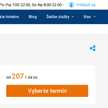
Po-Pia 7:00-22:00, So-Ne 8:00-22:00
Prihlásiť sa
ie hotelov
Blog
Ďalšie služby
Viac
Zdieľať
207
od
€
za os.
Vyberte termín