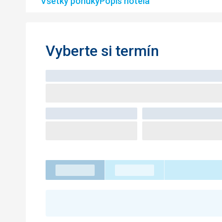
Všetky ponuky
Popis hotela
Vyberte si termín