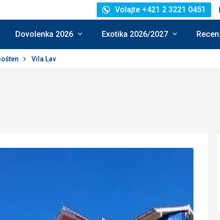
Volajte +421 2 3221 0451
Dovolenka 2026
Exotika 2026/2027
Recenz
mošten
Vila Lav