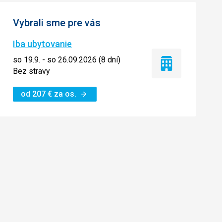
Vybrali sme pre vás
Iba ubytovanie
so 19.9. - so 26.09.2026 (8 dní)
Iba
Bez stravy
ubytovanie
od
207
€
za os.