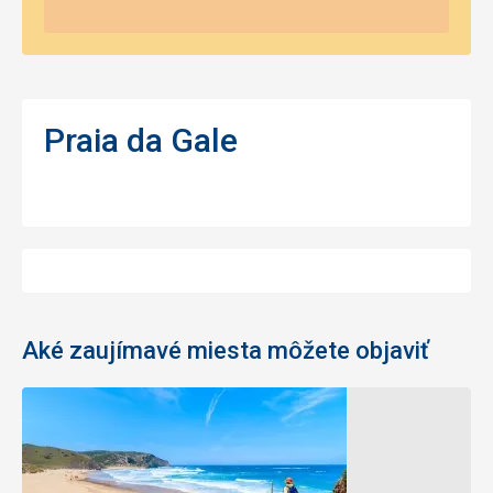
Praia da Gale
Aké zaujímavé miesta môžete objaviť
Maják
Pláž
Ponta
Meia