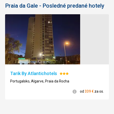
Praia da Gale - Posledné predané hotely
Tarik By Atlantichotels
Hodnotenie:
3/5
Portugalsko, Algarve, Praia da Rocha
Informácie
od
339
€
za os.