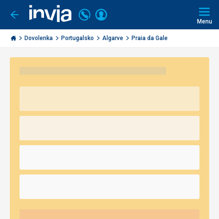
Volajte
Prihlásiť
Ísť
späť
+421
Menu
sa
2
Invia.sk
3221
Dovolenka
Portugalsko
Algarve
Praia da Gale
0491