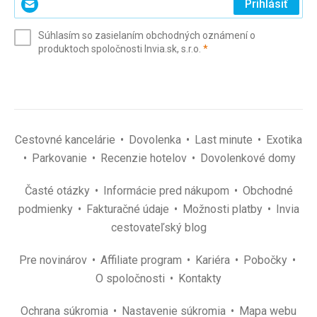
Prihlásiť
svoj
e-
Súhlasím so zasielaním obchodných oznámení o
mail
(povinné)
produktoch spoločnosti Invia.sk, s.r.o.
*
(povinné)
*
Cestovné kancelárie
Dovolenka
Last minute
Exotika
Parkovanie
Recenzie hotelov
Dovolenkové domy
Časté otázky
Informácie pred nákupom
Obchodné
podmienky
Fakturačné údaje
Možnosti platby
Invia
cestovateľský blog
Pre novinárov
Affiliate program
Kariéra
Pobočky
O spoločnosti
Kontakty
Ochrana súkromia
Nastavenie súkromia
Mapa webu