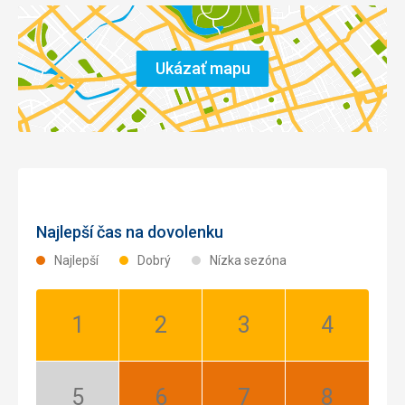
Ukázať mapu
Najlepší čas na dovolenku
Najlepší
Dobrý
Nízka sezóna
Január:
Február:
Marec:
Apríl:
Dobrý
Dobrý
Dobrý
Dobrý
Máj:
Jún:
Júl:
August: