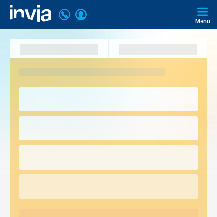
Volajte
Prihlásiť
Invia.sk
+421
Menu
sa
2
3221
0493