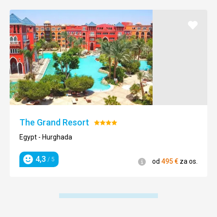
Pridať
do
obľúb
The Grand Resort
Hodnotenie:
4/5
Egypt - Hurghada
4,3
/ 5
Informácie
od
495
€
za os.
Hodnotenie