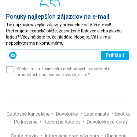
Ponuky najlepších zájazdov na e-mail
Tie najzaujímavejšie zájazdy pravidelne na Váš e-mail!
Preferujete exotické pláže, zasnežené ľadovce alebo plavbu
loďou? Vždy nájdete to, čo hľadáte. Nebojte, Váš e-mail
neposkytneme nikomu inému.
Zadajte
Prihlásiť
svoj
e-
Súhlasím so zasielaním obchodných oznámení o
mail
(povinné)
produktoch spoločnosti Invia.sk, s.r.o.
*
(povinné)
*
Cestovné kancelárie
Dovolenka
Last minute
Exotika
Parkovanie
Recenzie hotelov
Dovolenkové domy
Časté otázky
Informácie pred nákupom
Obchodné