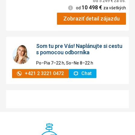
od
5 249
€
za os.
10 498
€
Informácie
od
za všetkých
Zobraziť detail zájazdu
Som tu pre Vás! Naplánujte si cestu
s pomocou odborníka
Po–Pia 7–⁠⁠⁠⁠⁠⁠22 h, So–Ne 8–⁠⁠⁠⁠⁠⁠22 h
+421 2 3221 0472
Chat