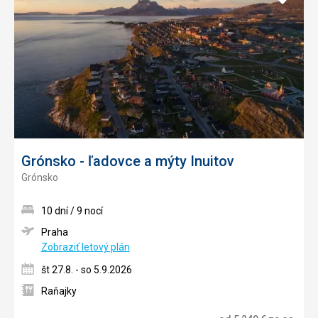
do
obľúb
Grónsko - ľadovce a mýty Inuitov
Grónsko
10 dní / 9 nocí
Praha
Zobraziť letový plán
št 27.8. - so 5.9.2026
Raňajky