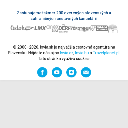
Zastupujeme takmer 200 overených slovenských a
zahraničných cestovných kancelárií
© 2000–2026. Invia.sk je najväčšia cestovná agentúra na
Slovensku. Nájdete nás aj na
Invia.cz
,
Invia.hu
a
Travelplanet.pl
.
Tato stránka využíva
cookies
.
Facebook
YouTube
Instagram
Odporučiť