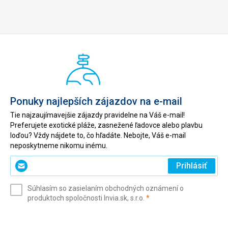
Ponuky najlepších zájazdov na e-mail
Tie najzaujímavejšie zájazdy pravidelne na Váš e-mail!
Preferujete exotické pláže, zasnežené ľadovce alebo plavbu
loďou? Vždy nájdete to, čo hľadáte. Nebojte, Váš e-mail
neposkytneme nikomu inému.
Zadajte
Prihlásiť
svoj
e-
Súhlasím so zasielaním obchodných oznámení o
mail
(povinné)
produktoch spoločnosti Invia.sk, s.r.o.
*
(povinné)
*