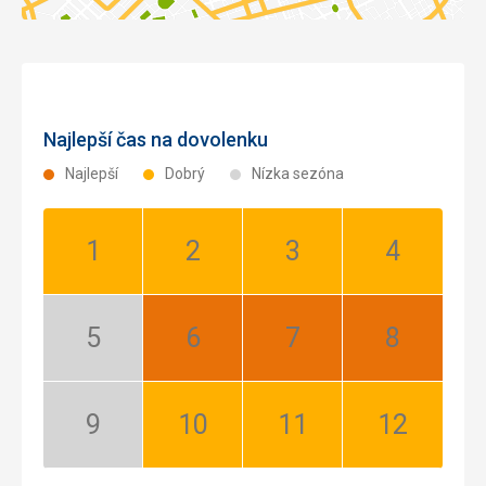
Najlepší čas na dovolenku
Najlepší
Dobrý
Nízka sezóna
Január:
Február:
Marec:
Apríl:
Dobrý
Dobrý
Dobrý
Dobrý
Máj:
Jún:
Júl:
August:
Nízka
Najlepší
Najlepší
Najlepší
sezóna
September:
Október:
November:
December:
Nízka
Dobrý
Dobrý
Dobrý
sezóna