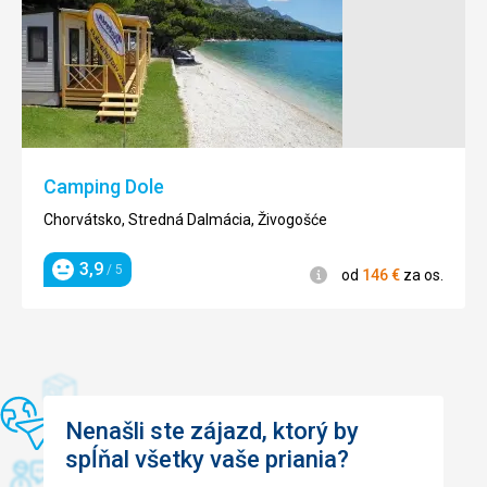
Camping Dole
Chorvátsko, Stredná Dalmácia, Živogošće
3,9
/ 5
Informácie
od
146
€
za os.
Hodnotenie
Nenašli ste zájazd, ktorý by
spĺňal všetky vaše priania?