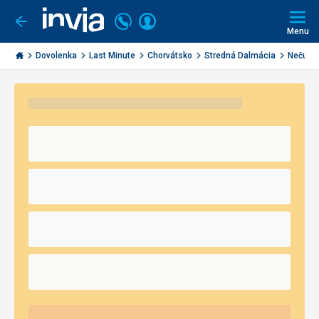
Volajte
Prihlásiť
Ísť
späť
+421
Menu
sa
2
Invia.sk
3221
Dovolenka
Last Minute
Chorvátsko
Stredná Dalmácia
Nečujam
0491