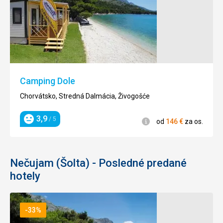
Camping Dole
Chorvátsko, Stredná Dalmácia, Živogošće
3,9
/ 5
Informácie
od
146
€
za os.
Hodnotenie
Nečujam (Šolta) - Posledné predané
hotely
-33%