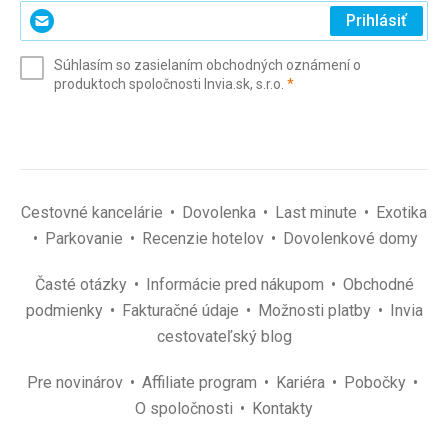
Zadajte
Prihlásiť
svoj
e-
Súhlasím so zasielaním obchodných oznámení o
mail
(povinné)
produktoch spoločnosti Invia.sk, s.r.o.
*
(povinné)
*
Cestovné kancelárie
Dovolenka
Last minute
Exotika
Parkovanie
Recenzie hotelov
Dovolenkové domy
Časté otázky
Informácie pred nákupom
Obchodné
podmienky
Fakturačné údaje
Možnosti platby
Invia
cestovateľský blog
Pre novinárov
Affiliate program
Kariéra
Pobočky
O spoločnosti
Kontakty