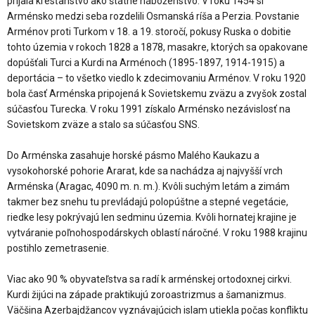
prijala kresťanstvo ako štátne náboženstvo. V roku 1454 si
Arménsko medzi seba rozdelili Osmanská ríša a Perzia. Povstanie
Arménov proti Turkom v 18. a 19. storočí, pokusy Ruska o dobitie
tohto územia v rokoch 1828 a 1878, masakre, ktorých sa opakovane
dopúšťali Turci a Kurdi na Arménoch (1895-1897, 1914-1915) a
deportácia – to všetko viedlo k zdecimovaniu Arménov. V roku 1920
bola časť Arménska pripojená k Sovietskemu zväzu a zvyšok zostal
súčasťou Turecka. V roku 1991 získalo Arménsko nezávislosť na
Sovietskom zväze a stalo sa súčasťou SNS.
Do Arménska zasahuje horské pásmo Malého Kaukazu a
vysokohorské pohorie Ararat, kde sa nachádza aj najvyšší vrch
Arménska (Aragac, 4090 m. n. m.). Kvôli suchým letám a zimám
takmer bez snehu tu prevládajú polopúštne a stepné vegetácie,
riedke lesy pokrývajú len sedminu územia. Kvôli hornatej krajine je
vytváranie poľnohospodárskych oblastí náročné. V roku 1988 krajinu
postihlo zemetrasenie.
Viac ako 90 % obyvateľstva sa radí k arménskej ortodoxnej cirkvi.
Kurdi žijúci na západe praktikujú zoroastrizmus a šamanizmus.
Väčšina Azerbajdžancov vyznávajúcich islam utiekla počas konfliktu