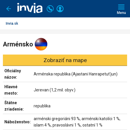
Invia.sk
Volajte
Prihlásiť
Ísť
späť
+421
Menu
sa
2
3221
Invia.sk
0491
Arménsko
Zobraziť na mape
Oficiálny
Arménska republika (Ajastani Hanrapetut'jun)
názov:
Hlavné
Jerevan (1,2 mil. obyv.)
mesto:
Štátne
republika
zriadenie:
arménski gregoriáni 93 %, arménski katolíci 1 %,
Náboženstvo:
islam 4 %, pravoslávni 1 %, ostatní 1 %