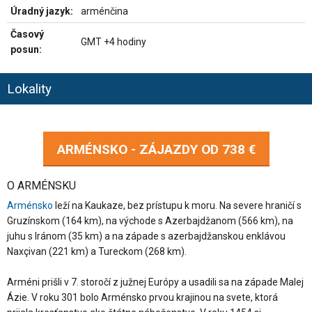
Úradný jazyk:
arménčina
Časový
GMT +4 hodiny
posun:
Lokality
ARMÉNSKO - ZÁJAZDY OD
738 €
O ARMÉNSKU
Arménsko
leží na Kaukaze, bez prístupu k moru. Na severe hraničí s
Gruzínskom (164 km), na východe s Azerbajdžanom (566 km), na
juhu s Iránom (35 km) a na západe s azerbajdžanskou enklávou
Naxçivan (221 km) a Tureckom (268 km).
Arméni prišli v 7. storočí z južnej Európy a usadili sa na západe Malej
Ázie. V roku 301 bolo Arménsko prvou krajinou na svete, ktorá