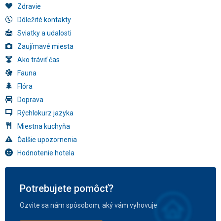
Zdravie
Dôležité kontakty
Sviatky a udalosti
Zaujímavé miesta
Ako tráviť čas
Fauna
Flóra
Doprava
Rýchlokurz jazyka
Miestna kuchyňa
Ďalšie upozornenia
Hodnotenie hotela
Potrebujete pomôcť?
Ozvite sa nám spôsobom, aký vám vyhovuje