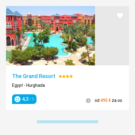
Pridať
do
obľúb
The Grand Resort
Hodnotenie:
4/5
Egypt - Hurghada
4,3
/ 5
Informácie
od
495
€
za os.
Hodnotenie