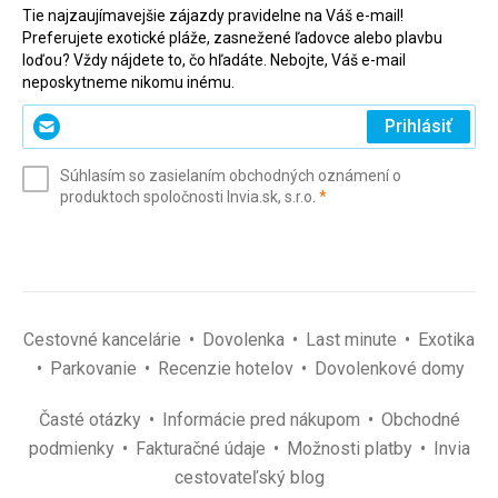
Tie najzaujímavejšie zájazdy pravidelne na Váš e-mail!
Preferujete exotické pláže, zasnežené ľadovce alebo plavbu
loďou? Vždy nájdete to, čo hľadáte. Nebojte, Váš e-mail
neposkytneme nikomu inému.
Zadajte
Prihlásiť
svoj
e-
Súhlasím so zasielaním obchodných oznámení o
mail
(povinné)
produktoch spoločnosti Invia.sk, s.r.o.
*
(povinné)
*
Cestovné kancelárie
Dovolenka
Last minute
Exotika
Parkovanie
Recenzie hotelov
Dovolenkové domy
Časté otázky
Informácie pred nákupom
Obchodné
podmienky
Fakturačné údaje
Možnosti platby
Invia
cestovateľský blog