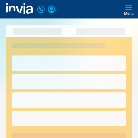
Volajte
Prihlásiť
Invia.sk
+421
Menu
sa
2
3221
0493