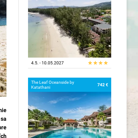
4.5. - 10.05.2027
The Leaf Oceanside by
742 €
Katathani
nie
 sa
pre
ích