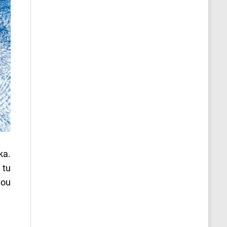
ka.
 tu
tou