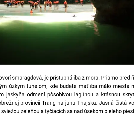
 hovorí smaragdová, je prístupná iba z mora. Priamo pred 
vým úzkym tunelom, kde budete mať iba málo miesta 
m jaskyňa odmení pôsobivou lagúnou a krásnou skry
pobrežnej provincii Trang na juhu Thajska. Jasná čistá v
 sviežou zeleňou a tyčiacich sa nad úsekom bieleho pies