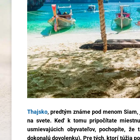
Thajsko
, predtým známe pod menom Siam, je
na svete. Keď k tomu pripočítate miestnu
usmievajúcich obyvateľov, pochopíte, že 
dokonalú dovolenku). Pre tých, ktorí túžia p