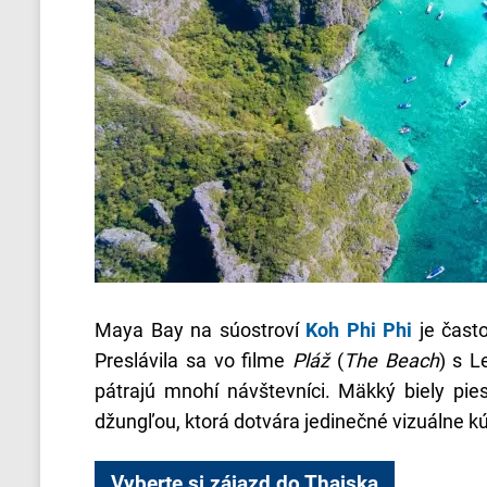
Maya Bay na súostroví
Koh Phi Phi
je čast
Preslávila sa vo filme
Pláž
(
The Beach
) s L
pátrajú mnohí návštevníci. Mäkký biely pi
džungľou, ktorá dotvára jedinečné vizuálne k
Vyberte si zájazd do Thajska