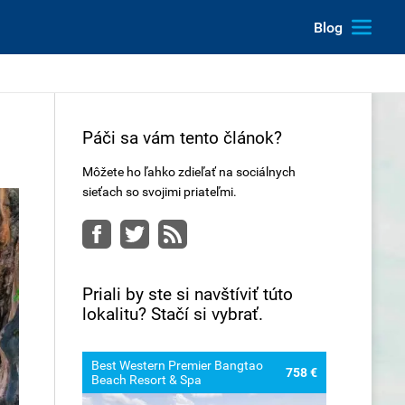
Blog
Páči sa vám tento článok?
Môžete ho ľahko zdieľať na sociálnych
sieťach so svojimi priateľmi.
Facebook
Twitter
RSS
Priali by ste si navštíviť túto
lokalitu? Stačí si vybrať.
Best Western Premier Bangtao
758 €
Beach Resort & Spa