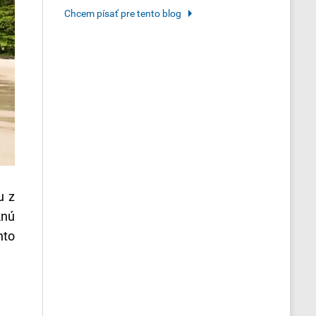
Chcem písať pre tento blog
u z
knú
hto