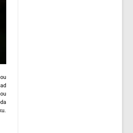
ňou
nad
tou
oda
ku.