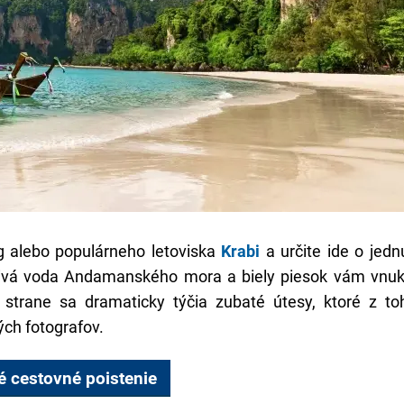
ng alebo populárneho letoviska
Krabi
a určite ide o jedn
umivá voda Andamanského mora a biely piesok vám vnu
j strane sa dramaticky týčia zubaté útesy, ktoré z to
ých fotografov.
 cestovné poistenie