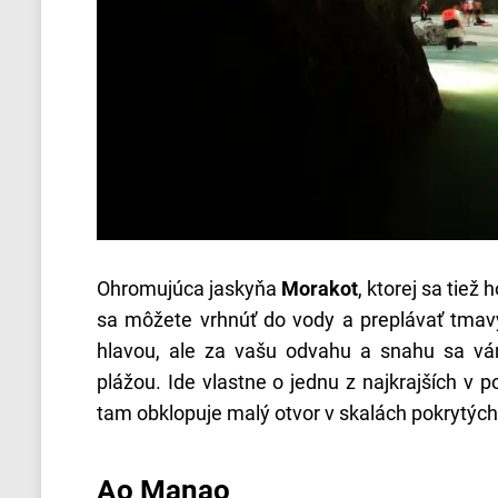
Ohromujúca jaskyňa
Morakot
, ktorej sa tiež
sa môžete vrhnúť do vody a preplávať tma
hlavou, ale za vašu odvahu a snahu sa vá
plážou. Ide vlastne o jednu z najkrajších v 
tam obklopuje malý otvor v skalách pokrytých
Ao Manao