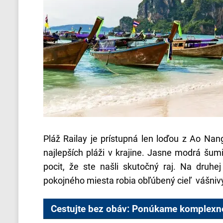
Pláž Railay je prístupná len loďou z Ao Na
najlepších pláži v krajine. Jasne modrá š
pocit, že ste našli skutočný raj. Na druhe
pokojného miesta robia obľúbený cieľ vášniv
Cestujte bez obáv: Ponúkame komplexné