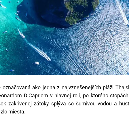
o označovaná ako jedna z najvznešenejších pláži Thajs
eonardom DiCapriom v hlavnej roli, po ktorého stopách
esok zakrivenej zátoky splýva so šumivou vodou a hus
úzlo miesta.