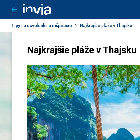
Tipy na dovolenku a inšpirácie
Najkrajšie pláže v Thajsku
Najkrajšie pláže v Thajsku