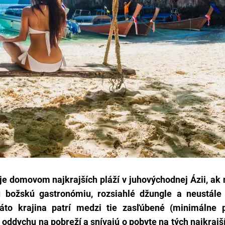
 domovom najkrajších pláží v juhovýchodnej Ázii, ak 
 božskú gastronómiu, rozsiahlé džungle a neustále
táto krajina patrí medzi tie zasľúbené (minimálne 
o oddychu na pobreží a snívajú o pobyte na tých najkrajš