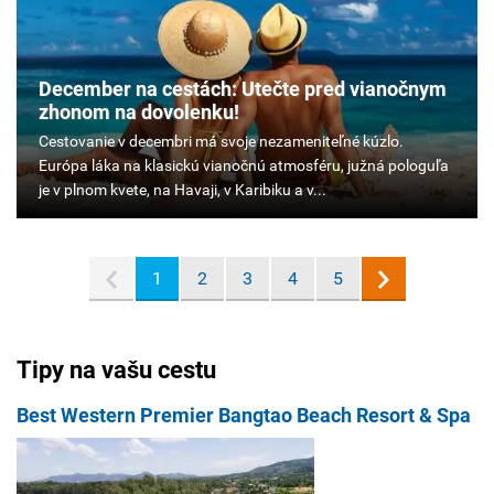
December na cestách: Utečte pred vianočnym
zhonom na dovolenku!
Cestovanie
v
decembri
má
svoje
nezameniteľné
1
2
3
4
5
kúzlo.
Európa
láka
na
Tipy na vašu cestu
klasickú
vianočnú
Best Western Premier Bangtao Beach Resort & Spa
atmosféru,
južná
pologuľa