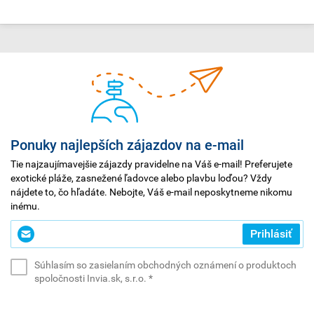
Ponuky najlepších zájazdov na e-mail
Tie najzaujímavejšie zájazdy pravidelne na Váš e-mail! Preferujete
exotické pláže, zasnežené ľadovce alebo plavbu loďou? Vždy
nájdete to, čo hľadáte. Nebojte, Váš e-mail neposkytneme nikomu
inému.
Zadajte
Prihlásiť
svoj
e-
Súhlasím so zasielaním obchodných oznámení o produktoch
mail
(povinné)
spoločnosti Invia.sk, s.r.o.
*
*
(povinné)