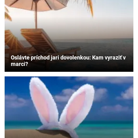
výberom
dostupných
destinácií
v
Európe,
Afrike
aj
exotike.
Oslávte príchod jari dovolenkou: Kam vyraziť v
marci?