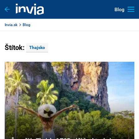
Blog
Invia.sk
Blog
Štítok:
Thajsko