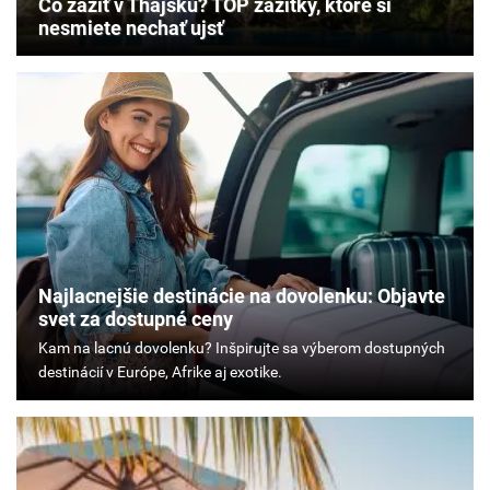
Čo zažiť v Thajsku? TOP zážitky, ktoré si
nesmiete nechať ujsť
Najlacnejšie destinácie na dovolenku: Objavte
svet za dostupné ceny
Kam
na
lacnú
dovolenku?
Inšpirujte
sa