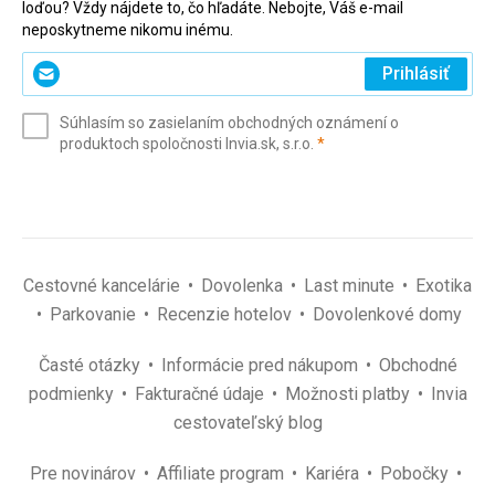
loďou? Vždy nájdete to, čo hľadáte. Nebojte, Váš e-mail
neposkytneme nikomu inému.
Zadajte
Prihlásiť
svoj
e-
Súhlasím so zasielaním obchodných oznámení o
mail
(povinné)
produktoch spoločnosti Invia.sk, s.r.o.
*
(povinné)
*
Cestovné kancelárie
Dovolenka
Last minute
Exotika
Parkovanie
Recenzie hotelov
Dovolenkové domy
Časté otázky
Informácie pred nákupom
Obchodné
podmienky
Fakturačné údaje
Možnosti platby
Invia
cestovateľský blog
Pre novinárov
Affiliate program
Kariéra
Pobočky