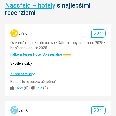
Nassfeld – hotely
s najlepšími
recenziami
5,0
Jiří F.
/ 5
Hodnotenie
Overená recenzia (Invia.cz)
Dátum pobytu: Január 2025
Napísané Január 2025
Falkensteiner Hotel Sonnenalpe
Hodnotenie:
4/5
Skvělé služby
Skvělé služby
Zobraziť viac
Bola táto recenzia užitočná?
Strava
5,0
/ 5
áno
(
0
)
nie
(
0
)
Ubytovanie
5,0
/ 5
Služby
5,0
/ 5
5,0
Jan K.
/ 5
Hodnotenie
Šport
5,0
/ 5