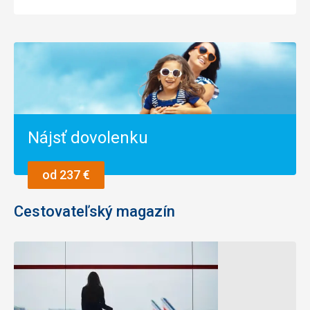
Nájsť dovolenku
od 237 €
Cestovateľský magazín