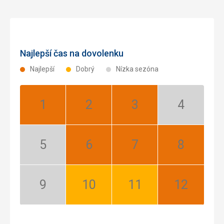
Najlepší čas na dovolenku
Najlepší
Dobrý
Nízka sezóna
Január:
Február:
Marec:
Apríl:
Najlepší
Najlepší
Najlepší
Nízka
sezóna
Máj:
Jún:
Júl:
August:
Nízka
Najlepší
Najlepší
Najlepší
sezóna
September:
Október:
November:
December:
Nízka
Dobrý
Dobrý
Najlepší
sezóna