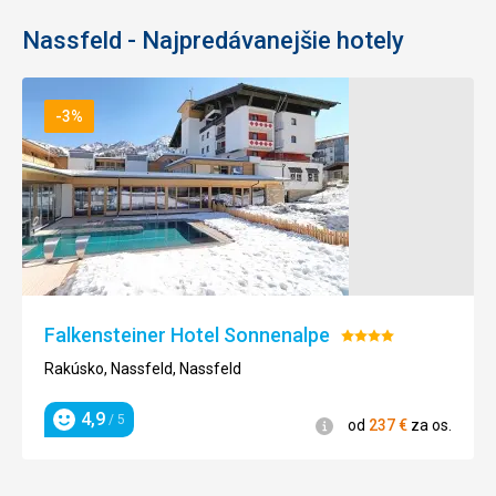
Nassfeld - Najpredávanejšie hotely
-3%
Falkensteiner Hotel Sonnenalpe
Hodnotenie:
4/5
Rakúsko, Nassfeld, Nassfeld
4,9
/ 5
Informácie
od
237
€
za os.
Hodnotenie