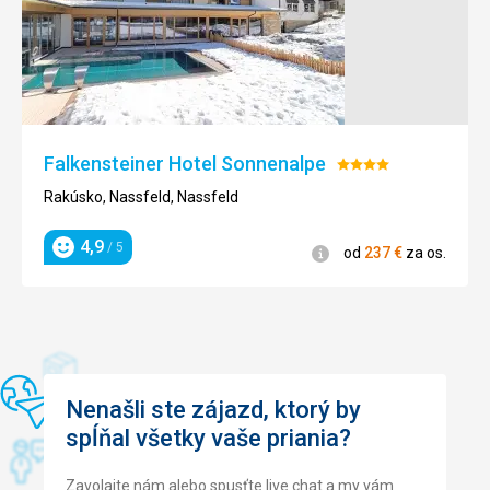
Falkensteiner Hotel Sonnenalpe
Hodnotenie:
4/5
Rakúsko, Nassfeld, Nassfeld
4,9
/ 5
Informácie
od
237
€
za os.
Hodnotenie
Nenašli ste zájazd, ktorý by
spĺňal všetky vaše priania?
Zavolajte nám alebo spusťte live chat a my vám