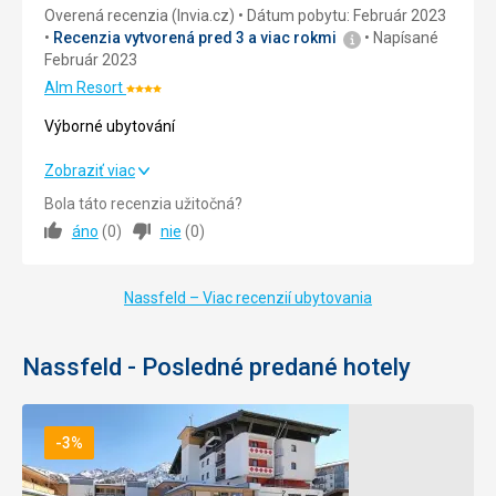
Overená recenzia (Invia.cz)
Dátum pobytu: Február 2023
Recenzia vytvorená pred 3 a viac rokmi
Napísané
Cena
5,0
/ 5
Február 2023
Alm Resort
Hodnotenie:
Strava
4/5
Výborné ubytování
Vynikající
Ubytovanie
Výborné ubytování
Zobraziť viac
Příjemné a čisté
Bola táto recenzia užitočná?
Ubytovanie
5,0
/ 5
Táto recenzia bola preložená automaticky pomocou
áno
(
0
)
nie
(
0
)
Google Translate
Okolie
5,0
/ 5
Nassfeld – Viac recenzií ubytovania
Služby
5,0
/ 5
Cena
5,0
/ 5
Nassfeld - Posledné predané hotely
-3%