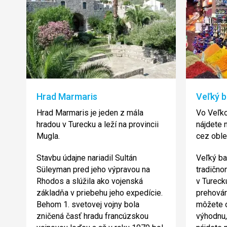
Hrad Marmaris
Veľký 
Hrad Marmaris je jeden z mála
Vo Veľk
hradou v Turecku a leží na provincii
nájdete 
Mugla.
cez oble
Stavbu údajne nariadil Sultán
Veľký ba
Süleyman pred jeho výpravou na
tradično
Rhodos a slúžila ako vojenská
v Tureck
základňa v priebehu jeho expedície.
prehovár
Behom 1. svetovej vojny bola
môžete 
zničená časť hradu francúzskou
výhodnu,