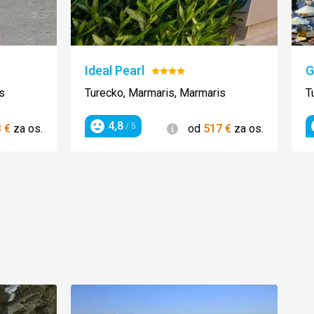
Ideal Pearl
G
tenie:
Hodnotenie:
4/5
s
Turecko, Marmaris, Marmaris
T
4,8
ie
Informácie
/ 5
3
€
za os.
od
517
€
za os.
Hodnotenie