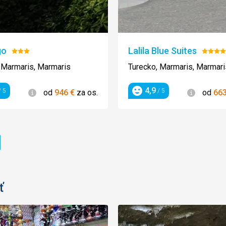
go
Lalila Blue Suites
Hodnotenie:
Hodno
3/5
4/5
 Marmaris, Marmaris
Turecko, Marmaris, Marmari
4,9
Informácie
Informác
 5
/ 5
od
946
€
za os.
od
66
enie
Hodnotenie
ránka
ť