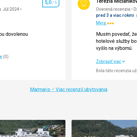
Terézia Mičianiko
5,0
/ 5
Hodnotenie
: Júl 2024
Overená recenzia
D
pred 3 a viac rokmi
Myra
Hodnotenie:
3/5
nou dovolenou
Musím povedať, že z
hotelové služby boli
nou dovolenou
vyšlo na výbornú.
ie
(
0
)
5,0
/ 5
Musím povedať, že z
Zobraziť viac
hotelové služby boli
Bola táto recenzia u
5,0
/ 5
vyšlo na výbornú.
5,0
/ 5
Strava
Marmaris – Viac recenzií ubytovania
5,0
/ 5
Ubytovanie
5,0
/ 5
Okolie
Služby