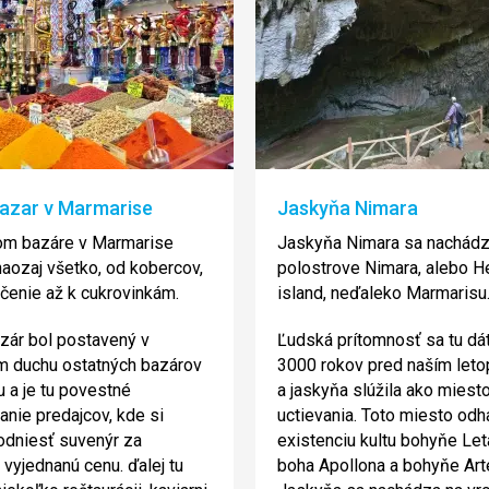
bazar v Marmarise
Jaskyňa Nimara
om bazáre v Marmarise
Jaskyňa Nimara sa nachádz
naozaj všetko, od kobercov,
polostrove Nimara, alebo 
čenie až k cukrovinkám.
island, neďaleko Marmarisu
zár bol postavený v
Ľudská prítomnosť sa tu dá
m duchu ostatných bazárov
3000 rokov pred naším let
u a je tu povestné
a jaskyňa slúžila ako miest
anie predajcov, kde si
uctievania. Toto miesto odha
odniesť suvenýr za
existenciu kultu bohyňe Let
 vyjednanú cenu. ďalej tu
boha Apollona a bohyňe Art