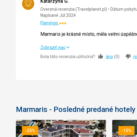
Katarzyna G.
Overená recenzia (Travelplanet.pl)
Dátum pobytu
Napísané Júl 2024
Flamingo
Hodnotenie:
3/5
Marmaris je krásné místo, měla velmi úspěš
Marmaris je krásné místo, měla velmi úspěš
Zobraziť viac
Bola táto recenzia užitočná?
áno
(
0
)
n
Strava
Ubytovanie
Okolie
Služby
Marmaris - Posledné predané hotely
Cena
-25%
-15%
Pláž