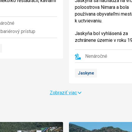
iekoľko reštaurácii, kaviarni
Jaskyňa sa nachádza na vr
poloostrova Nimara a bola
používana obyvateľmi mest
k uctvievaniu.
áročné
bariérový prístup
Jaskyňa bol vyhlásená za
zchránene územie v roku 1
Nenáročné
Jaskyne
Zobraziť viac