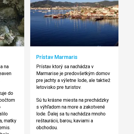
Prístav Marmaris
a na
Prístav ktorý sa nachádza v
Heaven
Marmarise je predovšetkým domov
.
pre jachty a výletne lode, ale taktiež
letovisko pre turistov.
tuje do
opočtom
Sú tu krásne miesta na prechádzky
o
s výhľadom na more a zakotvené
lilo
lode. Ďalej sa tu nachádza mnoho
a, matky
reštaurácii, barou, kaviarni a
emis.
obchodou.