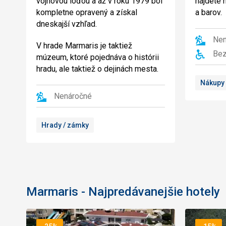
vojnovou loďou a až v roku 1979 bol
nájdete n
kompletne opravený a získal
a barov.
dneskajší vzhľad.
Nen
V hrade Marmaris je taktiež
Bez
múzeum, ktoré pojednáva o histórii
hradu, ale taktiež o dejinách mesta.
Nákupy
Nenáročné
Hrady / zámky
Marmaris - Najpredávanejšie hotely