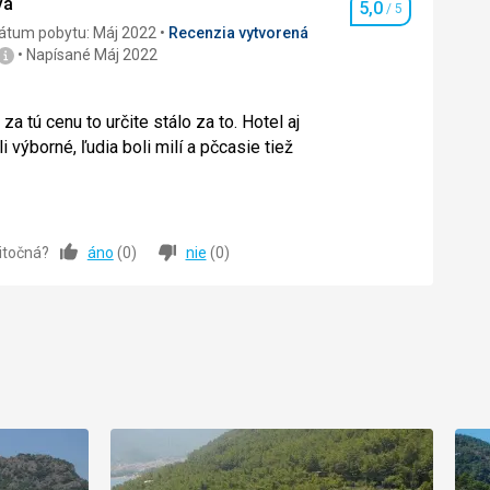
vá
5,0
/ 5
Hodnotenie
átum pobytu: Máj 2022
Recenzia vytvorená
Napísané Máj 2022
a tú cenu to určite stálo za to. Hotel aj
 výborné, ľudia boli milí a pčcasie tiež
a tú cenu to určite stálo za to. Hotel aj
 výborné, ľudia boli milí a pčcasie tiež
žitočná?
áno
(
0
)
nie
(
0
)
5,0
/ 5
5,0
/ 5
5,0
/ 5
5,0
/ 5