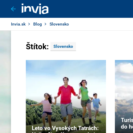
Invia.sk
Blog
Slovensko
Štítok:
Slovensko
Turi
do h
Leto vo Vysokých Tatrách: