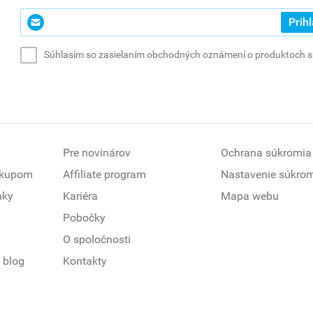
Zadajte
Prihl
svoj
e-
Súhlasím so zasielaním obchodných oznámení o produktoch spo
mail
*
(povinné)
Pre novinárov
Ochrana súkromia
ákupom
Affiliate program
Nastavenie súkro
nky
Kariéra
Mapa webu
Pobočky
O spoločnosti
 blog
Kontakty