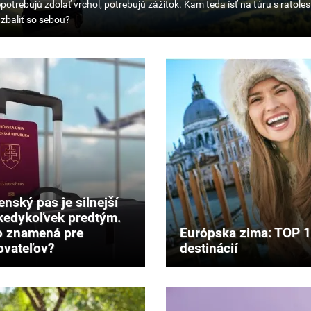
ebujú
ujú
k.
sťami
enský pas je silnejší
kedykoľvek predtým.
o znamená pre
Európska zima: TOP 
ovateľov?
destinácií
?