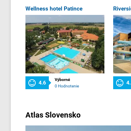
Wellness hotel Patince
Rivers
Výborné
4.6
4
0 Hodnotenie
Atlas Slovensko