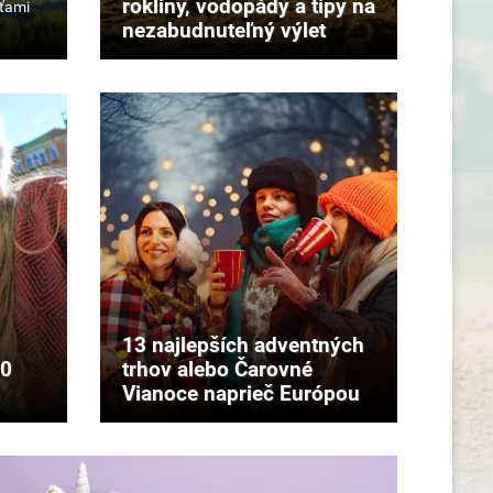
rokliny, vodopády a tipy na
nezabudnuteľný výlet
13 najlepších adventných
10
trhov alebo Čarovné
Vianoce naprieč Európou