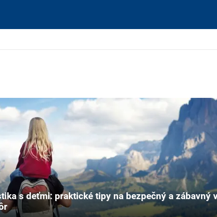
stika s deťmi: praktické tipy na bezpečný a zábavný v
ôr