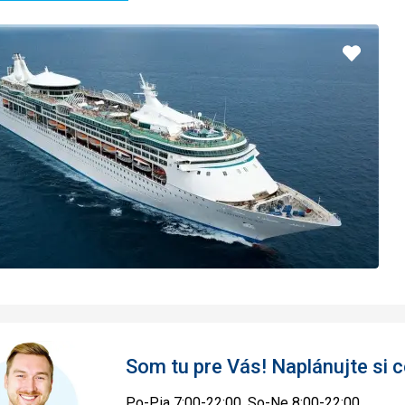
Pridať
do
obľúbe
Som tu pre Vás! Naplánujte si
Po-Pia 7:00-22:00, So-Ne 8:00-22:00