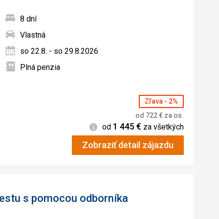
8 dní
Vlastná
ných
so 22.8. - so 29.8.2026
Plná penzia
Zľava - 2%
od
722
€
za os.
1 445
€
Informácie
od
za všetkých
Zobraziť detail zájazdu
 cestu s pomocou odborníka