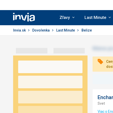
Zľavy
Last Minute
Invia.sk
Invia.sk
Dovolenka
Last Minute
Belize
Ceny
dos
Enchan
Svet
Viac o En