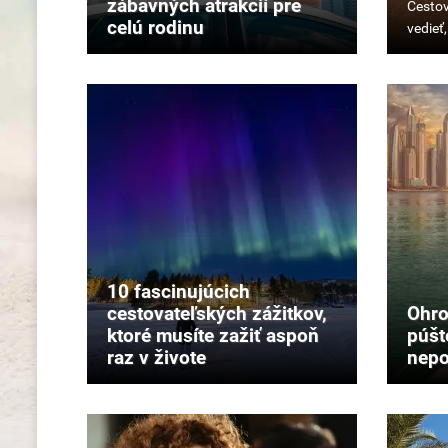
zábavných atrakcií pre
Cestov
celú rodinu
počas
ramad
môže
byť
výzvo
aj
nezab
zážitk
Stačí
vedieť,
čo
vás
10 fascinujúcich
čaká.
cestovateľských zážitkov,
Ohro
ktoré musíte zažiť aspoň
púšt
raz v živote
nepo