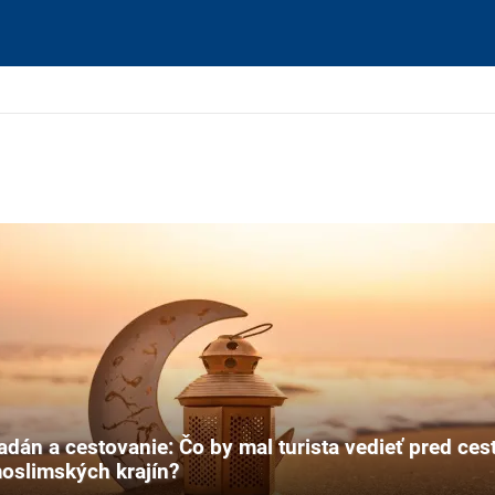
dán a cestovanie: Čo by mal turista vedieť pred ces
oslimských krajín?