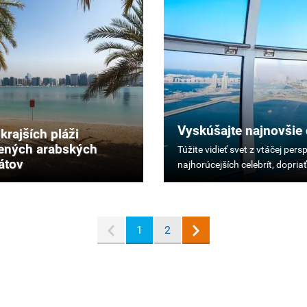
Vyskúšajte najnovšie 
jkrajších pláži
ených arabských
Túžite
átov
vidieť
svet
z
vtáčej
perspektívy,
1
2
pozrieť
sa
do
budúcnosti,
vyfotiť