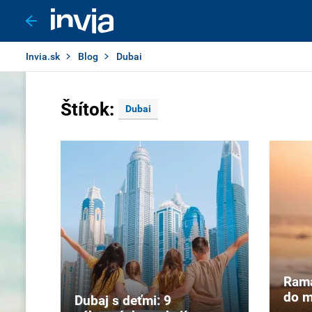
Invia.sk
Blog
Dubai
Štítok:
Dubai
Rama
do m
Dubaj s deťmi: 9