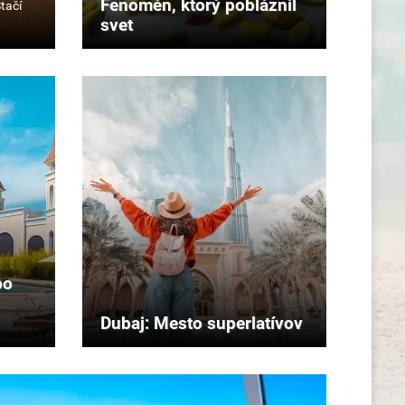
Fenomén, ktorý pobláznil
svet
bo
Dubaj: Mesto superlatívov