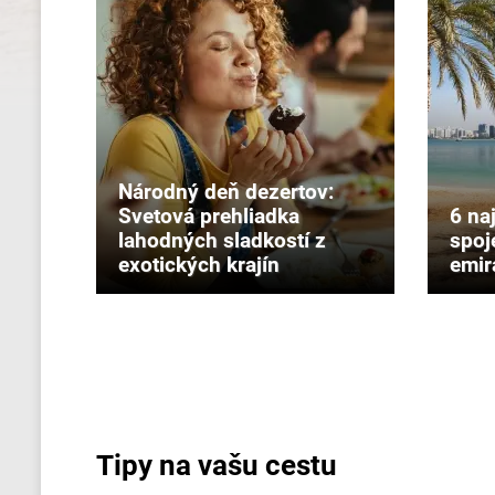
Národný deň dezertov:
Svetová prehliadka
6 na
lahodných sladkostí z
spoj
exotických krajín
emir
Tipy na vašu cestu