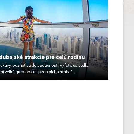
dubajské atrakcie pre celú rodinu