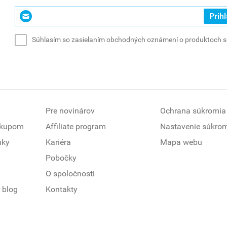
Zadajte
Prihl
svoj
e-
Súhlasím so zasielaním obchodných oznámení o produktoch spo
mail
*
(povinné)
Pre novinárov
Ochrana súkromia
ákupom
Affiliate program
Nastavenie súkro
nky
Kariéra
Mapa webu
Pobočky
O spoločnosti
 blog
Kontakty