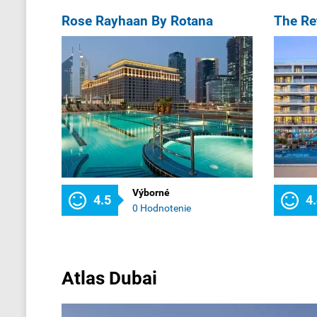
Rose Rayhaan By Rotana
Výborné
4.5
4
0 Hodnotenie
Atlas Dubai