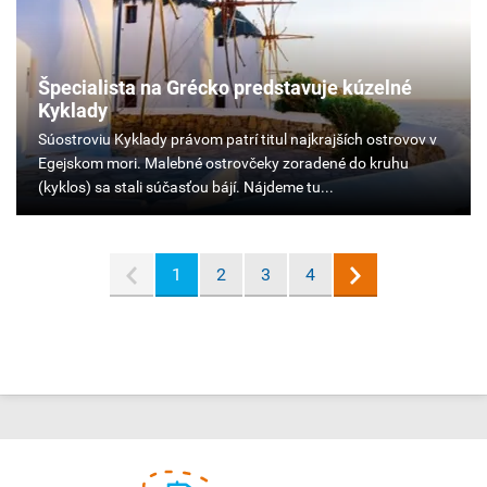
Špecialista na Grécko predstavuje kúzelné
Kyklady
Súostroviu
Kyklady
právom
patrí
titul
najkrajších
1
2
3
4
ostrovov
v
Egejskom
mori.
Malebné
ostrovčeky
zoradené
do
kruhu