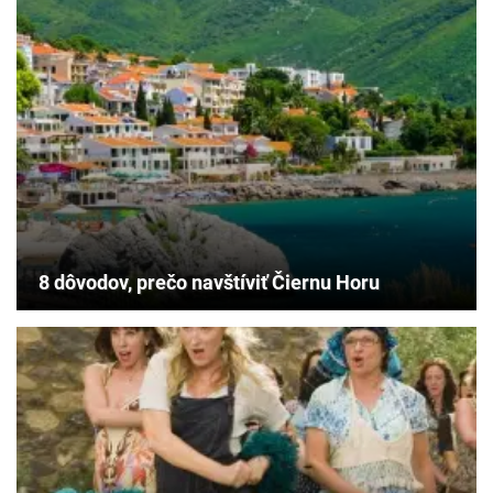
8 dôvodov, prečo navštíviť Čiernu Horu