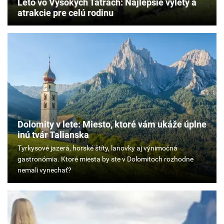
Leto vo Vysokých Tatrách: Najlepšie výlety a
atrakcie pre celú rodinu
Dolomity v lete: Miesto, ktoré vám ukáže úplne
inú tvár Talianska
Tyrkysové
jazerá,
horské
štíty,
lanovky
aj
výnimočná