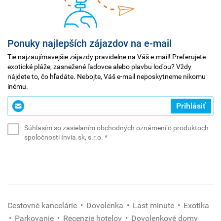
(kyklos)
sa
stali
súčasťou
Ponuky najlepších zájazdov na e-mail
bájí.
Tie najzaujímavejšie zájazdy pravidelne na Váš e-mail! Preferujete
Nájdeme
exotické pláže, zasnežené ľadovce alebo plavbu loďou? Vždy
tu
nájdete to, čo hľadáte. Nebojte, Váš e-mail neposkytneme nikomu
ľudoprázdne
inému.
pláže,
Zadajte
modrobiele
Prihlásiť
svoj
domčeky,
e-
úrodné
Súhlasím so zasielaním obchodných oznámení o produktoch
mail
polia,
(povinné)
spoločnosti Invia.sk, s.r.o.
*
*
veterné
(povinné)
mlyny,
vinice,
mestá
s
bujarým
Cestovné kancelárie
Dovolenka
Last minute
Exotika
nočným
Parkovanie
Recenzie hotelov
Dovolenkové domy