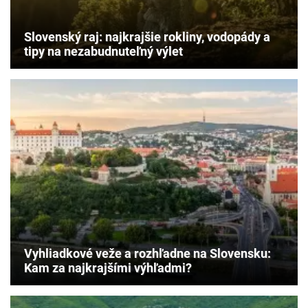
Slovenský raj: najkrajšie rokliny, vodopády a
tipy na nezabudnuteľný výlet
Vyhliadkové veže a rozhľadne na Slovensku:
Kam za najkrajšími výhľadmi?