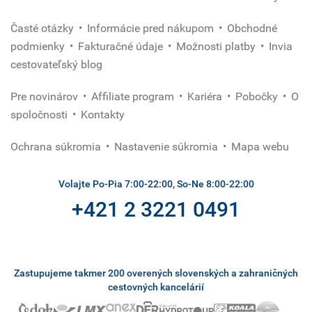
životom
a
Časté otázky
Informácie pred nákupom
Obchodné
možno
podmienky
Fakturačné údaje
Možnosti platby
Invia
tu
leží
cestovateľský blog
aj
bájna
Pre novinárov
Affiliate program
Kariéra
Pobočky
O
Atlantída.
spoločnosti
Kontakty
Ochrana súkromia
Nastavenie súkromia
Mapa webu
Volajte Po-Pia 7:00-22:00, So-Ne 8:00-22:00
+421 2 3221 0491
Zastupujeme takmer 200 overených slovenských a zahraničných
cestovných kancelárií