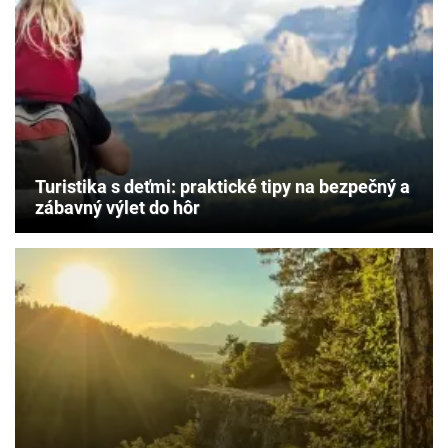
gastronómia. Ktoré
miesta
by
ste
v
Dolomitoch
rozhodne
nemali
vynechať?
Turistika s deťmi: praktické tipy na bezpečný a
zábavný výlet do hôr