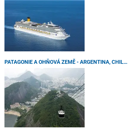
PATAGONIE A OHŇOVÁ ZEMĚ - ARGENTINA, CHILE S PRODLOUŽENÍM O IGUAZÚ A RIO DE JANEIRO