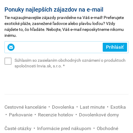
Ponuky najlepších zájazdov na e-mail
Tie najzaujímavejšie zájazdy pravidelne na Váš e-mail! Preferujete
exotické pláže, zasnežené ľadovce alebo plavbu loďou? Vždy
nájdete to, čo hľadáte. Nebojte, Váš e-mail neposkytneme nikomu
inému.
Zadajte
Prihlásiť
svoj
e-
Súhlasím so zasielaním obchodných oznámení o produktoch
mail
(povinné)
spoločnosti Invia.sk, s.r.o.
*
*
(povinné)
Cestovné kancelárie
Dovolenka
Last minute
Exotika
Parkovanie
Recenzie hotelov
Dovolenkové domy
Časté otázky
Informácie pred nákupom
Obchodné