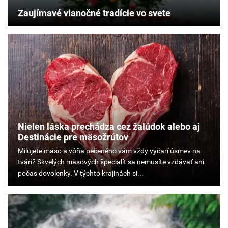
Zaujímavé vianočné tradície vo svete
Nielen láska prechádza cez žalúdok alebo aj
Destinácie pre mäsožrútov
Milujete
mäso
a vôňa
pečeného
vám
vždy
vyčarí