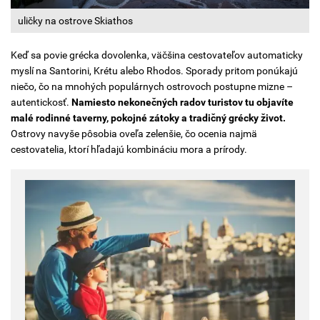
uličky na ostrove Skiathos
Keď sa povie grécka dovolenka, väčšina cestovateľov automaticky
myslí na Santorini, Krétu alebo Rhodos. Sporady pritom ponúkajú
niečo, čo na mnohých populárnych ostrovoch postupne mizne –
autentickosť.
Namiesto nekonečných radov turistov tu objavíte
malé rodinné taverny, pokojné zátoky a tradičný grécky život.
Ostrovy navyše pôsobia oveľa zelenšie, čo ocenia najmä
cestovatelia, ktorí hľadajú kombináciu mora a prírody.