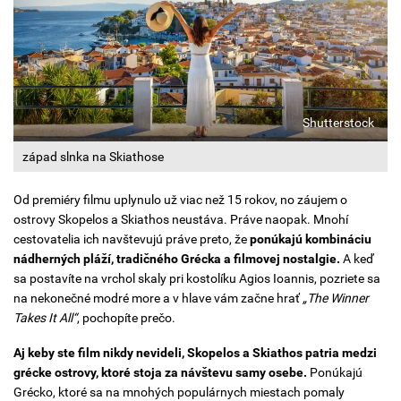
Shutterstock
západ slnka na Skiathose
Od premiéry filmu uplynulo už viac než 15 rokov, no záujem o
ostrovy Skopelos a Skiathos neustáva. Práve naopak. Mnohí
cestovatelia ich navštevujú práve preto, že
ponúkajú kombináciu
nádherných pláží, tradičného Grécka a filmovej nostalgie.
A keď
sa postavíte na vrchol skaly pri kostolíku Agios Ioannis, pozriete sa
na nekonečné modré more a v hlave vám začne hrať
„The Winner
Takes It All“
, pochopíte prečo.
Aj keby ste film nikdy nevideli, Skopelos a Skiathos patria medzi
grécke ostrovy, ktoré stoja za návštevu samy osebe.
Ponúkajú
Grécko, ktoré sa na mnohých populárnych miestach pomaly