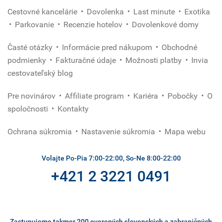
Cestovné kancelárie
Dovolenka
Last minute
Exotika
Parkovanie
Recenzie hotelov
Dovolenkové domy
Časté otázky
Informácie pred nákupom
Obchodné
podmienky
Fakturačné údaje
Možnosti platby
Invia
cestovateľský blog
Pre novinárov
Affiliate program
Kariéra
Pobočky
O
spoločnosti
Kontakty
Ochrana súkromia
Nastavenie súkromia
Mapa webu
Volajte Po-Pia 7:00-22:00, So-Ne 8:00-22:00
+421 2 3221 0491
Zastupujeme takmer 200 overených slovenských a zahraničných