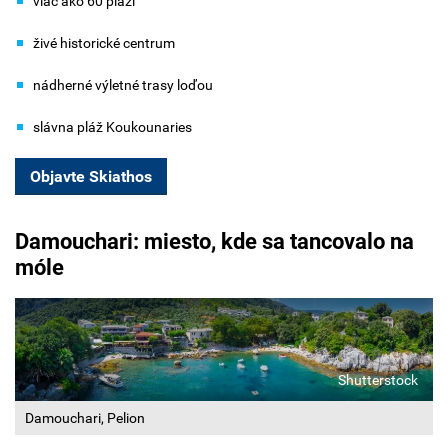
viac ako 60 pláží
živé historické centrum
nádherné výletné trasy loďou
slávna pláž Koukounaries
Objavte Skiathos
Damouchari: miesto, kde sa tancovalo na
móle
Shutterstock
Damouchari, Pelion