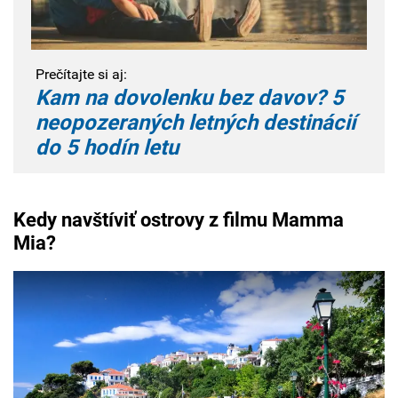
Prečítajte si aj:
Kam na dovolenku bez davov? 5
neopozeraných letných destinácií
do 5 hodín letu
Kedy navštíviť ostrovy z filmu Mamma
Mia?