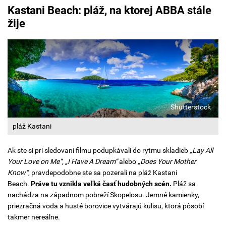
Kastani Beach: pláž, na ktorej ABBA stále
žije
Shutterstock
pláž Kastani
Ak ste si pri sledovaní filmu podupkávali do rytmu skladieb
„Lay All
Your Love on Me“,
„I Have A Dream“
alebo
„Does Your Mother
Know“
, pravdepodobne ste sa pozerali na pláž Kastani
Beach.
Práve tu vznikla veľká časť hudobných scén.
Pláž sa
nachádza na západnom pobreží Skopelosu. Jemné kamienky,
priezračná voda a husté borovice vytvárajú kulisu, ktorá pôsobí
takmer nereálne.