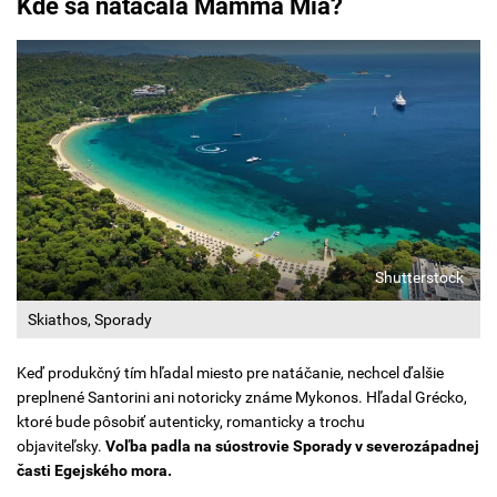
Kde sa natáčala Mamma Mia?
Shutterstock
Skiathos, Sporady
Keď produkčný tím hľadal miesto pre natáčanie, nechcel ďalšie
preplnené Santorini ani notoricky známe Mykonos. Hľadal Grécko,
ktoré bude pôsobiť autenticky, romanticky a trochu
objaviteľsky.
Voľba padla na súostrovie Sporady v severozápadnej
časti Egejského mora.