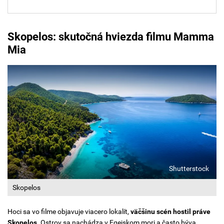
Skopelos: skutočná hviezda filmu Mamma
Mia
Shutterstock
Skopelos
Hoci sa vo filme objavuje viacero lokalít,
väčšinu scén hostil práve
Skopelos.
Ostrov sa nachádza v Egejskom mori a často býva