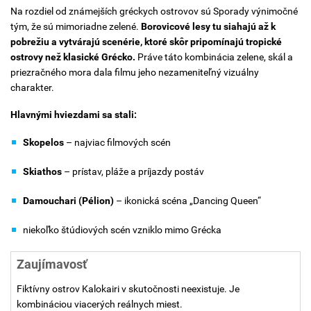
Na rozdiel od známejších gréckych ostrovov sú Sporady výnimočné
tým, že sú mimoriadne zelené.
Borovicové lesy tu siahajú až k
pobrežiu a vytvárajú scenérie, ktoré skôr pripomínajú tropické
ostrovy než klasické Grécko.
Práve táto kombinácia zelene, skál a
priezračného mora dala filmu jeho nezameniteľný vizuálny
charakter.
Hlavnými hviezdami sa stali:
Skopelos
– najviac filmových scén
Skiathos
– prístav, pláže a príjazdy postáv
Damouchari (Pélion)
– ikonická scéna „Dancing Queen“
niekoľko štúdiových scén vzniklo mimo Grécka
Zaujímavosť
Fiktívny ostrov Kalokairi v skutočnosti neexistuje. Je
kombináciou viacerých reálnych miest.