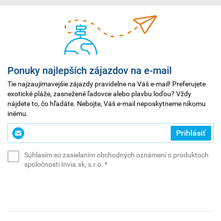
Ponuky najlepších zájazdov na e-mail
Tie najzaujímavejšie zájazdy pravidelne na Váš e-mail! Preferujete
exotické pláže, zasnežené ľadovce alebo plavbu loďou? Vždy
nájdete to, čo hľadáte. Nebojte, Váš e-mail neposkytneme nikomu
inému.
Zadajte
Prihlásiť
svoj
e-
Súhlasím so zasielaním obchodných oznámení o produktoch
mail
(povinné)
spoločnosti Invia.sk, s.r.o.
*
*
(povinné)