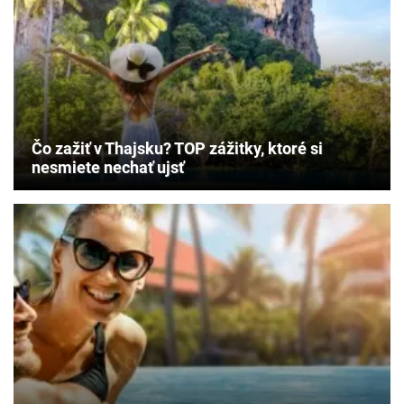
Čo zažiť v Thajsku? TOP zážitky, ktoré si
nesmiete nechať ujsť