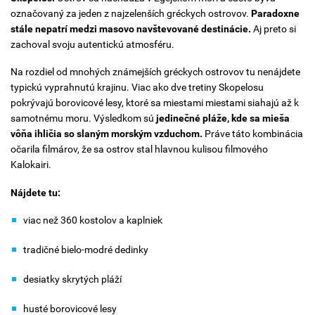
označovaný za jeden z najzelenších gréckych ostrovov.
Paradoxne
stále nepatrí medzi masovo navštevované destinácie.
Aj preto si
zachoval svoju autentickú atmosféru.
Na rozdiel od mnohých známejších gréckych ostrovov tu nenájdete
typickú vyprahnutú krajinu. Viac ako dve tretiny Skopelosu
pokrývajú borovicové lesy, ktoré sa miestami miestami siahajú až k
samotnému moru. Výsledkom sú
jedinečné pláže, kde sa mieša
vôňa ihličia so slaným morským vzduchom.
Práve táto kombinácia
očarila filmárov, že sa ostrov stal hlavnou kulisou filmového
Kalokairi.
Nájdete tu:
viac než 360 kostolov a kaplniek
tradičné bielo-modré dedinky
desiatky skrytých pláží
husté borovicové lesy