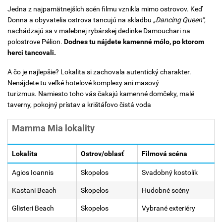
Jedna z najpamätnejších scén filmu vznikla mimo ostrovov. Keď
Donna a obyvatelia ostrova tancujú na skladbu
„Dancing Queen“
,
nachádzajú sa v malebnej rybárskej dedinke Damouchari na
polostrove Pélion.
Dodnes tu nájdete kamenné mólo, po ktorom
herci tancovali.
A čo je najlepšie? Lokalita si zachovala autentický charakter.
Nenájdete tu veľké hotelové komplexy ani masový
turizmus. Namiesto toho vás čakajú kamenné domčeky, malé
taverny, pokojný prístav a krištáľovo čistá voda
Mamma Mia lokality
Lokalita
Ostrov/oblasť
Filmová scéna
Agios Ioannis
Skopelos
Svadobný kostolík
Kastani Beach
Skopelos
Hudobné scény
Glisteri Beach
Skopelos
Vybrané exteriéry