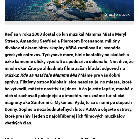
Shutterstock
Keď sa v roku 2008 dostal do kín muzikál Mamma Mia! s Meryl
Streep, Amandou Seyfried a Pierceom Brosnanom, milióny
divákov si okrem hitov skupiny ABBA zamilovali aj scenérie
gréckych ostrovov. Tyrkysové more, biele kostolíky na skalách a
úzke kamenné uličky vyzerali až podozrivo dokonalo. Niet divu, že
mnohí okamžite po zhliadnutí filmu začali hľadať odpoveď na
otázku:
Kde sa natáčala Mamma Mia?
Máme pre vás dobrú
správu. Fiktívny ostrov Kalokairi síce neexistuje, no miesta, ktoré
ho vytvorili, môžete navštíviť aj dnes. A čo je ešte lepšie, mnohé z
nich si zachovali pokojnejšiu atmosféru než známe turistické
magnety ako Santorini či Mykonos. Vydajte sa s nami po stopách
Donny, Sophie a nezabudnuteľných hitov ABBA a objavte ostrovy,
ktoré preslávil jeden z najobľúbenejších filmových muzikálov
všetkých čias.