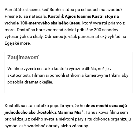
Pamätáte si scénu, keď Sophie stúpa po schodoch na svadbu?
Presne tu sa natáčala.
Kostolík Agios Ioannis Kastri stojí na
vrchole 100-metrového skalného útesu,
ktorý vyrastá priamo z
mora. Dostať sa hore znamená zdolať približne 200 schodov
vytesaných do skaly. Odmenou je však panoramatický výhľad na
Egejské more.
Zaujímavosť
Vo filme vyzerá cesta ku kostolu výrazne dlhšia, než je v
skutočnosti. Filmári si pomohli strihom a kamerovými trikmi, aby
pôsobila dramatickejšie.
Kostolík sa stal natoľko populárnym, že ho
dnes mnohí označujú
jednoducho ako „kostolík z Mamma Mia“.
Fanúšikovia filmu sem
prichádzajú z celého sveta a niektoré páry si tu dokonca organizujú
symbolické svadobné obrady alebo zásnuby.