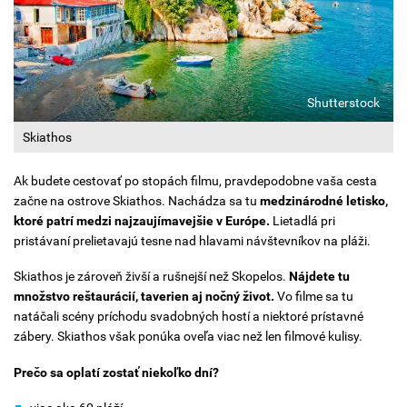
Shutterstock
Skiathos
Ak budete cestovať po stopách filmu, pravdepodobne vaša cesta
začne na ostrove Skiathos. Nachádza sa tu
medzinárodné letisko,
ktoré patrí medzi najzaujímavejšie v Európe.
Lietadlá pri
pristávaní prelietavajú tesne nad hlavami návštevníkov na pláži.
Skiathos je zároveň živší a rušnejší než Skopelos.
Nájdete tu
množstvo reštaurácií, taverien aj nočný život.
Vo filme sa tu
natáčali scény príchodu svadobných hostí a niektoré prístavné
zábery. Skiathos však ponúka oveľa viac než len filmové kulisy.
Prečo sa oplatí zostať niekoľko dní?