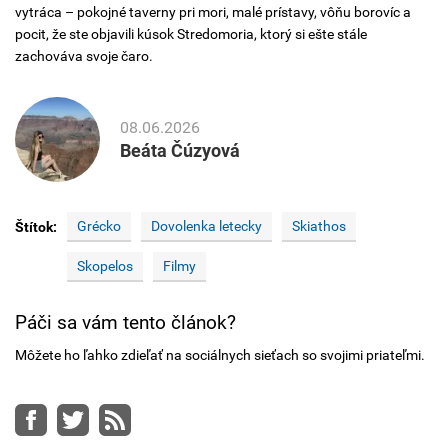
vytráca – pokojné taverny pri mori, malé prístavy, vôňu borovíc a
pocit, že ste objavili kúsok Stredomoria, ktorý si ešte stále
zachováva svoje čaro.
08.06.2026
Beáta Čúzyová
Grécko
Dovolenka letecky
Skiathos
Štítok:
Skopelos
Filmy
Páči sa vám tento článok?
Môžete ho ľahko zdieľať na sociálnych sieťach so svojimi priateľmi.
Facebook
Twitter
RSS