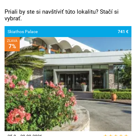
Priali by ste si navštíviť túto lokalitu? Stačí si
vybrať.
Skiathos Palace
741 €
ZĽAVA
7%