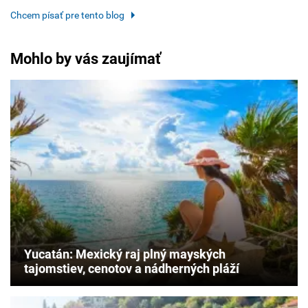
Chcem písať pre tento blog
Mohlo by vás zaujímať
Yucatán: Mexický raj plný mayských
tajomstiev, cenotov a nádherných pláží