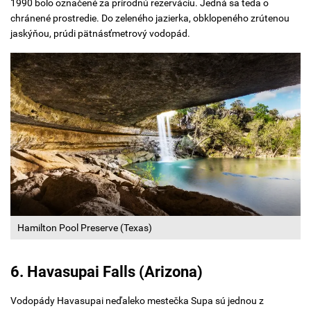
1990 bolo označené za prírodnú rezerváciu. Jedná sa teda o
chránené prostredie. Do zeleného jazierka, obklopeného zrútenou
jaskýňou, prúdi pätnásťmetrový vodopád.
Hamilton Pool Preserve (Texas)
6. Havasupai Falls (Arizona)
Vodopády Havasupai neďaleko mestečka Supa sú jednou z