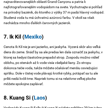
najnavštevovanejších oblastí Grand Canyonu a patria k
najfotografovanejším vodopádom na svete. Vychutnajte si pohľad
na prírodný bazénik, do ktorého z výšky 37 m padá hlavný vodopád.
Studená voda tu má úchvatnú azúrovú farbu. V okolí sa však
nachádza mnoho ďalších čarovných jazierok.
7. Ik Kil (
Mexiko
)
Cenota Ik Kil nie je ani jazierko, ani jaskyňa. Vyzerá skôr ako veľká
diera do zeme. Snáď by sa ale predsa len dala označiť za jaskyňu, v
ktorej sa kedysi čiastočne prepadol strop. Zospodu možno vidieť
oblohu, po stenách až k vode visía všelijaké liany. Zo stropu
dokonca tečie voda, takže môžete očakávať menšiu osviežujúci
spŕšku. Dole v čistej vode plávajú krotké rybky, potápať sa tu ale
príliš nedá kvôli tme. Napriek tomu si na relatívne veľkej ploche
môžete spokojne zaplávať.
8. Kuang Si (
Laos
)
Vodopády Kuang Si Falls či Kuang Xi nájdete približne 29 km južne