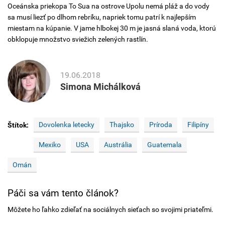
Oceánska priekopa To Sua na ostrove Upolu nemá pláž a do vody
sa musí liezť po dlhom rebríku, napriek tomu patrí k najlepším
miestam na kúpanie. V jame hlbokej 30 m je jasná slaná voda, ktorú
obklopuje množstvo sviežich zelených rastlín.
19.06.2018
Simona Michálková
Dovolenka letecky
Thajsko
Príroda
Filipíny
Štítok:
Mexiko
USA
Austrália
Guatemala
Omán
Páči sa vám tento článok?
Môžete ho ľahko zdieľať na sociálnych sieťach so svojimi priateľmi.