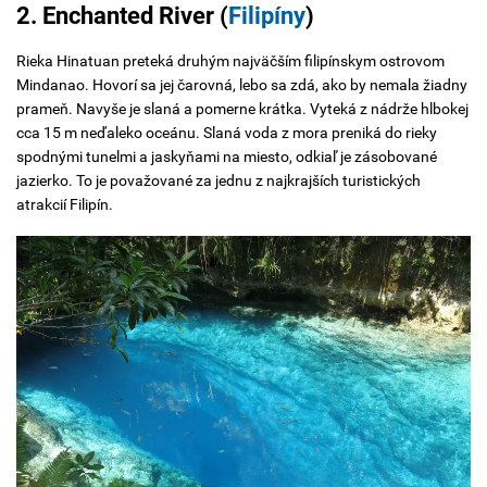
2. Enchanted River (
Filipíny
)
Rieka Hinatuan preteká druhým najväčším filipínskym ostrovom
Mindanao. Hovorí sa jej čarovná, lebo sa zdá, ako by nemala žiadny
prameň. Navyše je slaná a pomerne krátka. Vyteká z nádrže hlbokej
cca 15 m neďaleko oceánu. Slaná voda z mora preniká do rieky
spodnými tunelmi a jaskyňami na miesto, odkiaľ je zásobované
jazierko. To je považované za jednu z najkrajších turistických
atrakcií Filipín.