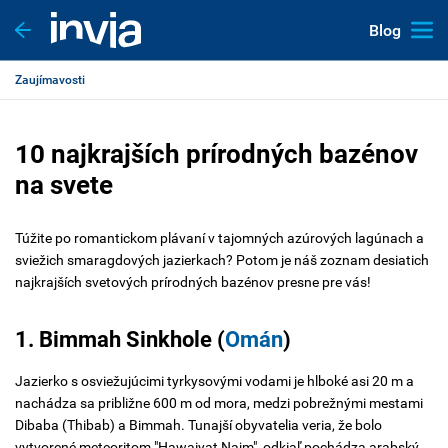
Blog
Zaujímavosti
10 najkrajších prírodných bazénov
na svete
Túžite po romantickom plávaní v tajomných azúrových lagúnach a
sviežich smaragdových jazierkach? Potom je náš zoznam desiatich
najkrajších svetových prírodných bazénov presne pre vás!
1. Bimmah Sinkhole (
Omán
)
Jazierko s osviežujúcimi tyrkysovými vodami je hlboké asi 20 m a
nachádza sa približne 600 m od mora, medzi pobrežnými mestami
Dibaba (Thibab) a Bimmah. Tunajší obyvatelia veria, že bolo
vytvorené meteoritom "Hawaiyat Najm", odkiaľ pochádza arabský