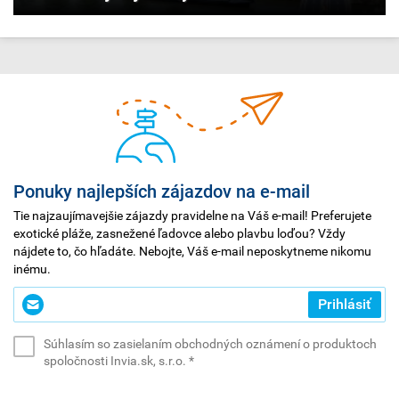
Ponuky najlepších zájazdov na e-mail
Tie najzaujímavejšie zájazdy pravidelne na Váš e-mail! Preferujete
exotické pláže, zasnežené ľadovce alebo plavbu loďou? Vždy
nájdete to, čo hľadáte. Nebojte, Váš e-mail neposkytneme nikomu
inému.
Zadajte
Prihlásiť
svoj
e-
Súhlasím so zasielaním obchodných oznámení o produktoch
mail
(povinné)
spoločnosti Invia.sk, s.r.o.
*
*
(povinné)