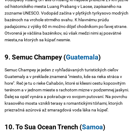
od historického mesta Luang Prabang v Laose, zapísaného na
zozname UNESCO. Vodopád začína v plytkých tyrkysovo modrých
bazénoch na vrchole strmého svahu. K hlavnému prúdu
padajúcimu z výšky 60 m možno dôjsť chodníkom po ľavej strane.
Otvorená je väčšina bazénikov, sú však medzi nimi aj posvätné
miesta,na ktorých sa kúpať nesmie.
9. Semuc Champey (
Guatemala
)
Semuc Champey je jeden z vyhľadávaných turistických cieľov
Guatemaly a v preklade znamená "miesto, kde sa rieka stráca v
hore". Reč je tu o rieke Cahabón, ktoré si kliesni cestu kopcovitým
terénom a v jednom mieste s rachotom mizne v podzemnej jaskyni.
Ďalej sa opäť vynára a pokračuje vo svojom putovaní. Na povrchu
krasového mosta vznikli terasy s romantickými tôňami, ktorých
priezračná azúrová až smaragdová voda láka na kúpeľ.
10. To Sua Ocean Trench (
Samoa
)