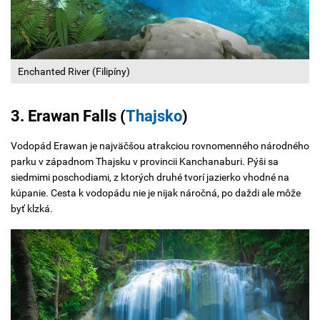
Enchanted River (Filipíny)
3. Erawan Falls (
Thajsko
)
Vodopád Erawan je najväčšou atrakciou rovnomenného národného
parku v západnom Thajsku v provincii Kanchanaburi. Pýši sa
siedmimi poschodiami, z ktorých druhé tvorí jazierko vhodné na
kúpanie. Cesta k vodopádu nie je nijak náročná, po daždi ale môže
byť klzká.