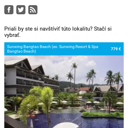
Facebook
Twitter
RSS
Priali by ste si navštíviť túto lokalitu? Stačí si
vybrať.
Sunwing Bangtao Beach (ex. Sunwing Resort & Spa
779 €
Bangtao Beach)