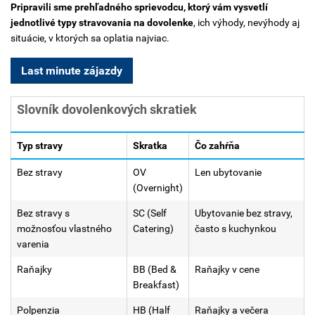
Pripravili sme prehľadného sprievodcu, ktorý vám vysvetlí
jednotlivé typy stravovania na dovolenke
, ich výhody, nevýhody aj
situácie, v ktorých sa oplatia najviac.
Last minute zájazdy
Slovník dovolenkových skratiek
Typ stravy
Skratka
Čo zahŕňa
Bez stravy
OV
Len ubytovanie
(Overnight)
Bez stravy s
SC (Self
Ubytovanie bez stravy,
možnosťou vlastného
Catering)
často s kuchynkou
varenia
Raňajky
BB (Bed &
Raňajky v cene
Breakfast)
Polpenzia
HB (Half
Raňajky a večera