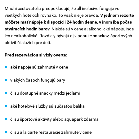
Mnohí cestovatelia predpokladajú, že all inclusive funguje vo
všetkých hoteloch rovnako. To však nie je pravda.
V jednom rezorte
môžete mať nápoje k dispozícii 24 hodín denne, v inom iba počas
otváracích hodín barov.
Niekde sú v cene aj alkoholické nápoje, inde
len nealkoholické. Rozdiely bývajú aj v ponuke snackov, športových
aktivít či služieb pre deti.
Pred rezerváciou si vždy overte:
aké nápoje sú zahrnuté v cene
v akých časoch fungujú bary
či sú dostupné snacky medzi jedlami
aké hotelové služby sú súčasťou balíka
či sú športové aktivity alebo aquapark zdarma
či sú à la carte reštaurácie zahrnuté v cene