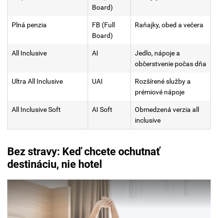
Board)
Plná penzia
FB (Full
Raňajky, obed a večera
Board)
All Inclusive
AI
Jedlo, nápoje a
občerstvenie počas dňa
Ultra All Inclusive
UAI
Rozšírené služby a
prémiové nápoje
All Inclusive Soft
AI Soft
Obmedzená verzia all
inclusive
Bez stravy: Keď chcete ochutnať
destináciu, nie hotel