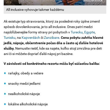
Shutterstock
All inclusive vyhovuje takmer každému
Ak existuje typ stravovania, ktorý za posledné roky úplne zmenil
spôsob dovolenkovania, je to all inclusive. Dnes patrí medzi
najobľúbenejšie formy stravy pri pobytoch v
Turecku
,
Egypte
,
Tunisku
, na
Kapverdách
či
Zanzibare
.
Cena pobytu zahŕňa hlavné
jedlá, nápoje, občerstvenie počas dňa a často aj ďalšie hotelové
služby.
Nemusíte riešiť, kde sa najete, koľko stojí zmrzlina pre deti
ani či si môžete dopriať ďalší nápoj pri bazéne.
V závislosti od konkrétneho rezortu môžu byť súčasťou balíka:
raňajky, obedy a večere
snacky medzi jedlami
nealkoholické nápoje
lokálne alkoholické nápoje