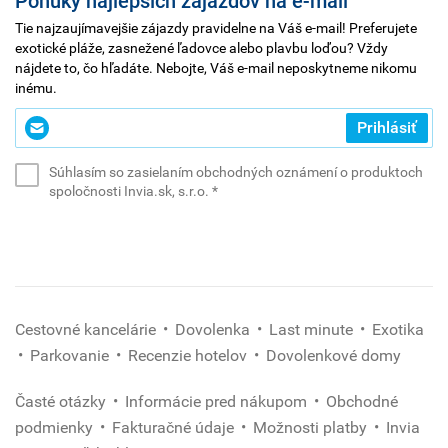
Ponuky najlepších zájazdov na e-mail
Tie najzaujímavejšie zájazdy pravidelne na Váš e-mail! Preferujete
exotické pláže, zasnežené ľadovce alebo plavbu loďou? Vždy
nájdete to, čo hľadáte. Nebojte, Váš e-mail neposkytneme nikomu
inému.
Zadajte
Prihlásiť
svoj
e-
Súhlasím so zasielaním obchodných oznámení o produktoch
mail
(povinné)
spoločnosti Invia.sk, s.r.o.
*
*
(povinné)
Cestovné kancelárie
Dovolenka
Last minute
Exotika
Parkovanie
Recenzie hotelov
Dovolenkové domy
Časté otázky
Informácie pred nákupom
Obchodné
podmienky
Fakturačné údaje
Možnosti platby
Invia