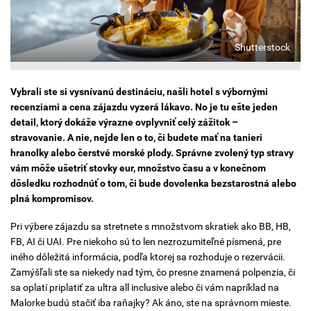
Shutterstock
Vybrali ste si vysnívanú destináciu, našli hotel s výbornými
recenziami a cena zájazdu vyzerá lákavo.
No je tu ešte jeden
detail, ktorý dokáže výrazne ovplyvniť celý zážitok –
stravovanie.
A nie, nejde len o to, či budete mať na tanieri
hranolky alebo čerstvé morské plody. Správne zvolený typ stravy
vám môže ušetriť stovky eur, množstvo času a v konečnom
dôsledku rozhodnúť o tom, či bude dovolenka bezstarostná alebo
plná kompromisov.
Pri výbere zájazdu sa stretnete s množstvom skratiek ako BB, HB,
FB, AI či UAI. Pre niekoho sú to len nezrozumiteľné písmená, pre
iného dôležitá informácia, podľa ktorej sa rozhoduje o rezervácii.
Zamýšľali ste sa niekedy nad tým, čo presne znamená polpenzia, či
sa oplatí priplatiť za ultra all inclusive alebo či vám napríklad na
Malorke budú stačiť iba raňajky? Ak áno, ste na správnom mieste.