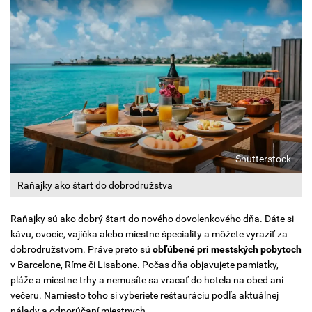
Shutterstock
Raňajky ako štart do dobrodružstva
Raňajky sú ako dobrý štart do nového dovolenkového dňa. Dáte si
kávu, ovocie, vajíčka alebo miestne špeciality a môžete vyraziť za
dobrodružstvom. Práve preto sú
obľúbené pri mestských pobytoch
v Barcelone, Ríme či Lisabone. Počas dňa objavujete pamiatky,
pláže a miestne trhy a nemusíte sa vracať do hotela na obed ani
večeru. Namiesto toho si vyberiete reštauráciu podľa aktuálnej
nálady a odporúčaní miestnych.