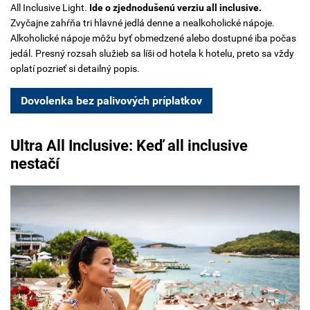
All Inclusive Light.
Ide o zjednodušenú verziu all inclusive.
Zvyčajne zahŕňa tri hlavné jedlá denne a nealkoholické nápoje.
Alkoholické nápoje môžu byť obmedzené alebo dostupné iba počas
jedál. Presný rozsah služieb sa líši od hotela k hotelu, preto sa vždy
oplatí pozrieť si detailný popis.
Dovolenka bez palivových príplatkov
Ultra All Inclusive: Keď all inclusive
nestačí