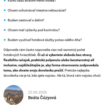
Koľko času strávim mimo hotela?
Chcem ochutnávať miestne reštaurácie?
Budem cestovať s deťmi?
Chcem mať výdavky pod kontrolou?
Budem využívať hotelové služby počas celého dňa?
Odpovede vám často napovedia viac než samotný počet
hotelových hviezdičiek.
Či už si vyberiete slobodu bez stravy,
flexibilitu raňajok, praktickú polpenziu alebo bezstarostný all
inclusive, najdôležitejšie je, aby forma stravovania zodpovedala
tomu, ako chcete svoju dovolenku prežiť.
Pretože najlepšia
dovolenka nie je tá, kde zjete najviac. Ale tá, ktorá vám najviac chutí.
22.06.2026
Beáta Čúzyová