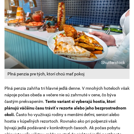
Shutterstock
Plná penzia pre tých, ktorí chcú mať pokoj
Plná penzia zahŕňa tri hlavné jedlá denne. V mnohých hoteloch však
nápoje počas obeda a večere nie sú zahrnuté v cene, čo býva
častým prekvapením.
Tento variant si vyberajú hostia, ktorí
plánujú väčšinu času tráviť v rezorte alebo jeho bezprostrednom
okolí.
Často ho využívajú rodiny s menšími deťmi, seniori alebo
hostia v kúpeľných rezortoch. Rovnako ako pri polpenzii však
bývajú jedlá podávané v konkrétnych časoch. Ak počas pobytu