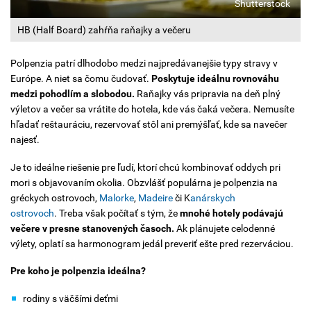
Shutterstock
HB (Half Board) zahŕňa raňajky a večeru
Polpenzia patrí dlhodobo medzi najpredávanejšie typy stravy v
Európe. A niet sa čomu čudovať.
Poskytuje ideálnu rovnováhu
medzi pohodlím a slobodou.
Raňajky vás pripravia na deň plný
výletov a večer sa vrátite do hotela, kde vás čaká večera. Nemusíte
hľadať reštauráciu, rezervovať stôl ani premýšľať, kde sa navečer
najesť.
Je to ideálne riešenie pre ľudí, ktorí chcú kombinovať oddych pri
mori s objavovaním okolia. Obzvlášť populárna je polpenzia na
gréckych ostrovoch,
Malorke
,
Madeire
či K
anárskych
ostrovoch
. Treba však počítať s tým, že
mnohé hotely podávajú
večere v presne stanovených časoch.
Ak plánujete celodenné
výlety, oplatí sa harmonogram jedál preveriť ešte pred rezerváciou.
Pre koho je polpenzia ideálna?
rodiny s väčšími deťmi