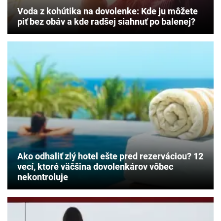
Voda z kohútika na dovolenke: Kde ju môžete
piť bez obáv a kde radšej siahnuť po balenej?
Ako odhaliť zlý hotel ešte pred rezerváciou? 12
vecí, ktoré väčšina dovolenkárov vôbec
nekontroluje