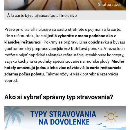
Shutterstock
Á la carte býva aj súčasťou all inclusive
Práve pri ultra all inclusive sa často stretnete s pojmom à la carte.
Ide o reštauráciu, kde
si jedlá vyberáte z menu podobne ako v
klasickej reštaurácii.
Pokrmy sa pripravujú na objednávku a bývajú
gastronomicky prepracovanejšie než bufetová ponuka.
V rezortoch
môžete nájsť napríklad
talianske reštaurácie, steakhouse koncepty,
ázijskú kuchyňu či podniky špecializované na morské plody.
Mnohé
hotely umožňujú jednu alebo viac návštev à la carte reštaurácie
zdarma počas pobytu.
Takmer vždy je však potrebná rezervácia
vopred.
Ako si vybrať správny typ stravovania?