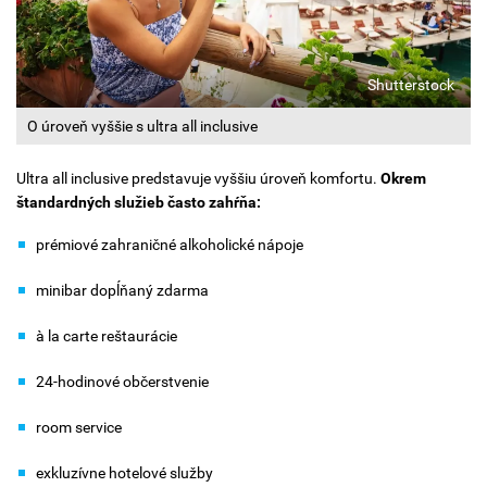
Shutterstock
O úroveň vyššie s ultra all inclusive
Ultra all inclusive predstavuje vyššiu úroveň komfortu.
Okrem
štandardných služieb často zahŕňa:
prémiové zahraničné alkoholické nápoje
minibar dopĺňaný zdarma
à la carte reštaurácie
24-hodinové občerstvenie
room service
exkluzívne hotelové služby