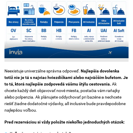
Neexistuje univerzálne správna odpoveď.
Najlepšia dovolenka
totiž nie je tá s najviac hviezdičkami alebo najväčším bufetom. Je
to tá, ktorá najlepšie zodpovedá vášmu štýlu cestovania.
Ak
chcete každý deň objavovať nové miesta, postačia vám raňajky
alebo polpenzia. Ak plánujete oddychovať pri bazéne a nechcete
riešiť žiadne dodatočné výdavky, all inclusive bude pravdepodobne
najlepšou voľbou.
Pred rezerváciou si vždy položte niekoľko jednoduchých otázok: