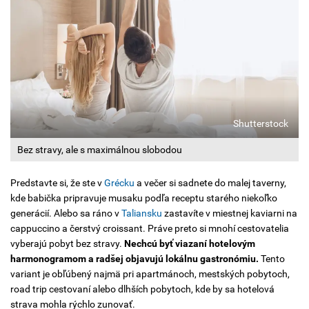
Shutterstock
Bez stravy, ale s maximálnou slobodou
Predstavte si, že ste v
Grécku
a večer si sadnete do malej taverny,
kde babička pripravuje musaku podľa receptu starého niekoľko
generácií. Alebo sa ráno v
Taliansku
zastavíte v miestnej kaviarni na
cappuccino a čerstvý croissant. Práve preto si mnohí cestovatelia
vyberajú pobyt bez stravy.
Nechcú byť viazaní hotelovým
harmonogramom a radšej objavujú lokálnu gastronómiu.
Tento
variant je obľúbený najmä pri apartmánoch, mestských pobytoch,
road trip cestovaní alebo dlhších pobytoch, kde by sa hotelová
strava mohla rýchlo zunovať.