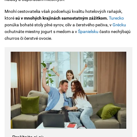
Mnohí cestovatelia však podceňujú kvalitu hotelových raňajok,
ktoré
sú v mnohých krajinách samostatným zážitkom.
Turecko
ponúka bohaté stoly plné syrov, olív a čerstvého pečiva, v
Grécku
ochutnáte miestny jogurt s medom a v
Španielsku
často nechýbajú
churros či čerstvé ovocie.