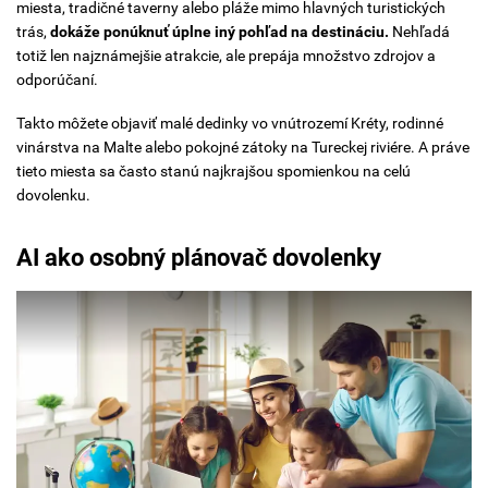
miesta, tradičné taverny alebo pláže mimo hlavných turistických
trás,
dokáže ponúknuť úplne iný pohľad na destináciu.
Nehľadá
totiž len najznámejšie atrakcie, ale prepája množstvo zdrojov a
odporúčaní.
Takto môžete objaviť malé dedinky vo vnútrozemí Kréty, rodinné
vinárstva na Malte alebo pokojné zátoky na Tureckej riviére. A práve
tieto miesta sa často stanú najkrajšou spomienkou na celú
dovolenku.
AI ako osobný plánovač dovolenky