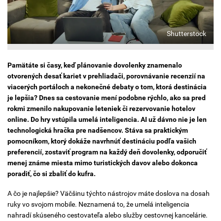
Shutterstock
Pamätáte si časy, keď plánovanie dovolenky znamenalo
otvorených desať kariet v prehliadači, porovnávanie recenzií na
viacerých portáloch a nekonečné debaty o tom, ktorá destinácia
je lepšia? Dnes sa cestovanie mení podobne rýchlo, ako sa pred
rokmi zmenilo nakupovanie leteniek či rezervovanie hotelov
online. Do hry vstúpila umelá inteligencia. AI už dávno nie je len
technologická hračka pre nadšencov. Stáva sa praktickým
pomocníkom, ktorý dokáže navrhnúť destináciu podľa vašich
preferencií, zostaviť program na každý deň dovolenky, odporučiť
menej známe miesta mimo turistických davov alebo dokonca
poradiť, čo si zbaliť do kufra.
A čo je najlepšie? Väčšinu týchto nástrojov máte doslova na dosah
ruky vo svojom mobile. Neznamená to, že umelá inteligencia
nahradí skúseného cestovateľa alebo služby cestovnej kancelárie.