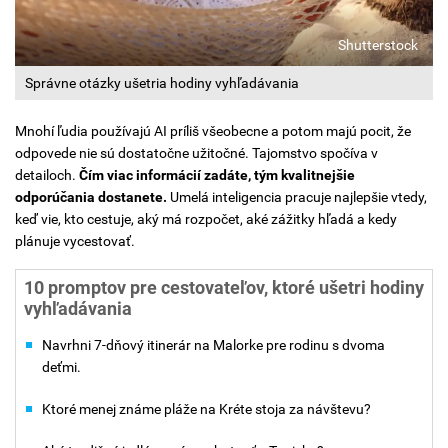
Shutterstock
Správne otázky ušetria hodiny vyhľadávania
Mnohí ľudia používajú AI príliš všeobecne a potom majú pocit, že
odpovede nie sú dostatočne užitočné. Tajomstvo spočíva v
detailoch.
Čím viac informácií zadáte, tým kvalitnejšie
odporúčania dostanete.
Umelá inteligencia pracuje najlepšie vtedy,
keď vie, kto cestuje, aký má rozpočet, aké zážitky hľadá a kedy
plánuje vycestovať.
10 promptov pre cestovateľov, ktoré ušetri hodiny
vyhľadávania
Navrhni 7-dňový itinerár na Malorke pre rodinu s dvoma
deťmi.
Ktoré menej známe pláže na Kréte stoja za návštevu?