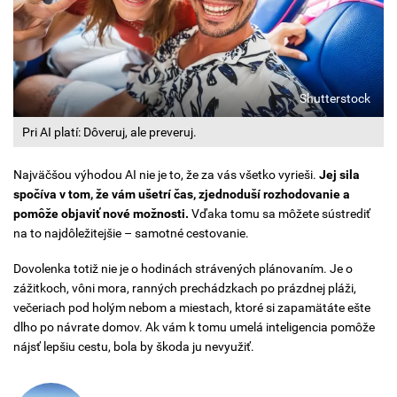
Shutterstock
Pri AI platí: Dôveruj, ale preveruj.
Najväčšou výhodou AI nie je to, že za vás všetko vyrieši.
Jej sila
spočíva v tom, že vám ušetrí čas, zjednoduší rozhodovanie a
pomôže objaviť nové možnosti.
Vďaka tomu sa môžete sústrediť
na to najdôležitejšie – samotné cestovanie.
Dovolenka totiž nie je o hodinách strávených plánovaním. Je o
zážitkoch, vôni mora, ranných prechádzkach po prázdnej pláži,
večeriach pod holým nebom a miestach, ktoré si zapamätáte ešte
dlho po návrate domov. Ak vám k tomu umelá inteligencia pomôže
nájsť lepšiu cestu, bola by škoda ju nevyužiť.