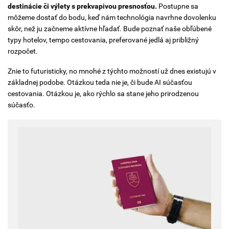
destinácie či výlety s prekvapivou presnosťou.
Postupne sa
môžeme dostať do bodu, keď nám technológia navrhne dovolenku
skôr, než ju začneme aktívne hľadať. Bude poznať naše obľúbené
typy hotelov, tempo cestovania, preferované jedlá aj približný
rozpočet.
Znie to futuristicky, no mnohé z týchto možností už dnes existujú v
základnej podobe. Otázkou teda nie je, či bude AI súčasťou
cestovania. Otázkou je, ako rýchlo sa stane jeho prirodzenou
súčasťo.