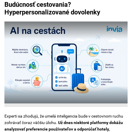
Budúcnosť cestovania?
Hyperpersonalizované dovolenky
Experti sa zhodujú, že umelá inteligencia bude v cestovnom ruchu
zohrávať čoraz väčšiu úlohu.
Už dnes niektoré platformy dokážu
analyzovať preferencie používateľov a odporúčať hotely,