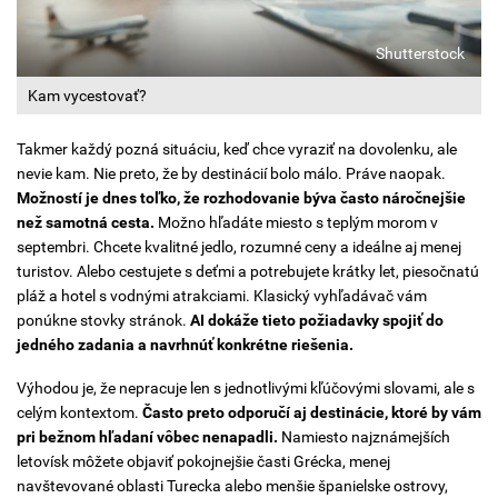
Shutterstock
Kam vycestovať?
Takmer každý pozná situáciu, keď chce vyraziť na dovolenku, ale
nevie kam. Nie preto, že by destinácií bolo málo. Práve naopak.
Možností je dnes toľko, že rozhodovanie býva často náročnejšie
než samotná cesta.
Možno hľadáte miesto s teplým morom v
septembri. Chcete kvalitné jedlo, rozumné ceny a ideálne aj menej
turistov. Alebo cestujete s deťmi a potrebujete krátky let, piesočnatú
pláž a hotel s vodnými atrakciami. Klasický vyhľadávač vám
ponúkne stovky stránok.
AI dokáže tieto požiadavky spojiť do
jedného zadania a navrhnúť konkrétne riešenia.
Výhodou je, že nepracuje len s jednotlivými kľúčovými slovami, ale s
celým kontextom.
Často preto odporučí aj destinácie, ktoré by vám
pri bežnom hľadaní vôbec nenapadli.
Namiesto najznámejších
letovísk môžete objaviť pokojnejšie časti Grécka, menej
navštevované oblasti Turecka alebo menšie španielske ostrovy,