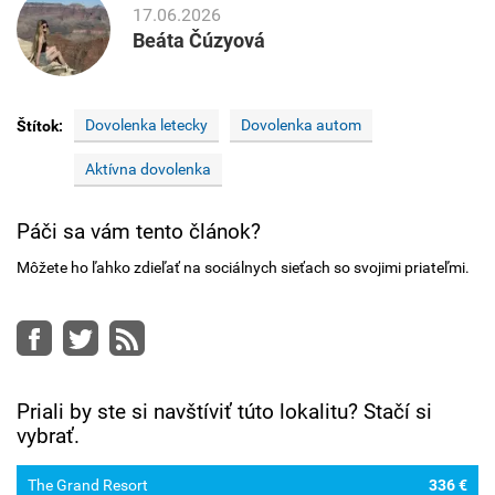
17.06.2026
Beáta Čúzyová
Dovolenka letecky
Dovolenka autom
Štítok:
Aktívna dovolenka
Páči sa vám tento článok?
Môžete ho ľahko zdieľať na sociálnych sieťach so svojimi priateľmi.
Facebook
Twitter
RSS
Priali by ste si navštíviť túto lokalitu? Stačí si
vybrať.
The Grand Resort
336 €