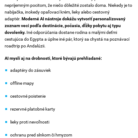
nepríjemným pocitom, že niečo dôležité zostalo doma. Niekedy je to
nabíjačka, inokedy opaľovací krém, lieky alebo cestovný
adaptér.
Moderné AI nástroje dokážu vytvoriť personalizovaný
zoznam vecí podľa destinácie, počasia, dĺžky pobytu aj typu
dovolenky.
Iné odporúčania dostane rodina s malými deťmi
cestujúca do Egypta a úplne iné pár, ktorý sa chystá na poznávací
roadtrip po Andalúzii.
AI myslí aj na drobnosti, ktoré bývajú prehliadané:
adaptéry do zásuviek
offline mapy
cestovné poistenie
rezervné platobné karty
lieky proti nevoľnosti
ochranu pred slnkom či hmyzom