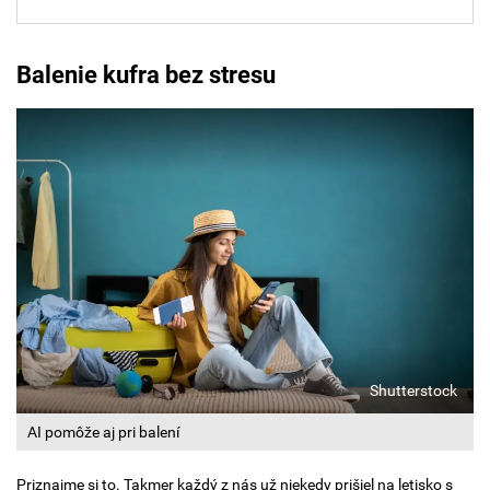
Balenie kufra bez stresu
Shutterstock
AI pomôže aj pri balení
Priznajme si to. Takmer každý z nás už niekedy prišiel na letisko s