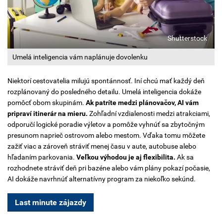
Shutterstock
Umelá inteligencia vám naplánuje dovolenku
Niektorí cestovatelia milujú spontánnosť. Iní chcú mať každý deň
rozplánovaný do posledného detailu. Umelá inteligencia dokáže
pomôcť obom skupinám.
Ak patríte medzi plánovačov, AI vám
pripraví itinerár na mieru.
Zohľadní vzdialenosti medzi atrakciami,
odporučí logické poradie výletov a pomôže vyhnúť sa zbytočným
presunom naprieč ostrovom alebo mestom. Vďaka tomu môžete
zažiť viac a zároveň stráviť menej času v aute, autobuse alebo
hľadaním parkovania.
Veľkou výhodou je aj flexibilita.
Ak sa
rozhodnete stráviť deň pri bazéne alebo vám plány pokazí počasie,
AI dokáže navrhnúť alternatívny program za niekoľko sekúnd.
Last minute zájazdy