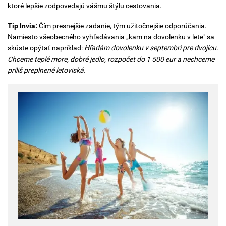
ktoré lepšie zodpovedajú vášmu štýlu cestovania.
Tip Invia:
Čím presnejšie zadanie, tým užitočnejšie odporúčania.
Namiesto všeobecného vyhľadávania „kam na dovolenku v lete" sa
skúste opýtať napríklad:
Hľadám dovolenku v septembri pre dvojicu.
Chceme teplé more, dobré jedlo, rozpočet do 1 500 eur a nechceme
príliš preplnené letoviská.