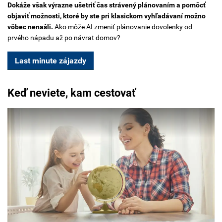
Dokáže však výrazne ušetriť čas strávený plánovaním a pomôcť
objaviť možnosti, ktoré by ste pri klasickom vyhľadávaní možno
vôbec nenašli.
Ako môže AI zmeniť plánovanie dovolenky od
prvého nápadu až po návrat domov?
Last minute zájazdy
Keď neviete, kam cestovať