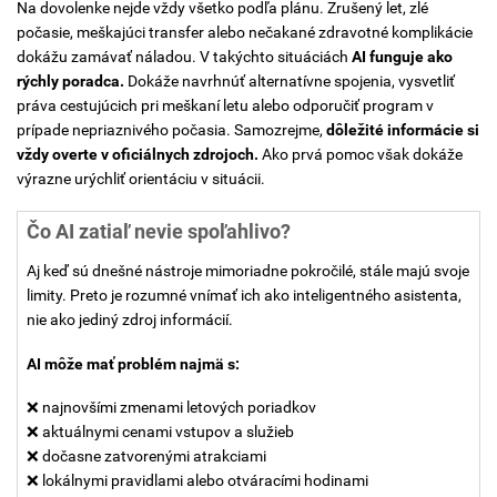
Na dovolenke nejde vždy všetko podľa plánu. Zrušený let, zlé
počasie, meškajúci transfer alebo nečakané zdravotné komplikácie
dokážu zamávať náladou. V takýchto situáciách
AI funguje ako
rýchly poradca.
Dokáže navrhnúť alternatívne spojenia, vysvetliť
práva cestujúcich pri meškaní letu alebo odporučiť program v
prípade nepriaznivého počasia. Samozrejme,
dôležité informácie si
vždy overte v oficiálnych zdrojoch.
Ako prvá pomoc však dokáže
výrazne urýchliť orientáciu v situácii.
Čo AI zatiaľ nevie spoľahlivo?
Aj keď sú dnešné nástroje mimoriadne pokročilé, stále majú svoje
limity. Preto je rozumné vnímať ich ako inteligentného asistenta,
nie ako jediný zdroj informácií.
AI môže mať problém najmä s:
❌ najnovšími zmenami letových poriadkov
❌ aktuálnymi cenami vstupov a služieb
❌ dočasne zatvorenými atrakciami
❌ lokálnymi pravidlami alebo otváracími hodinami