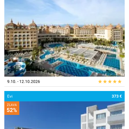
9.10. - 12.10.2026
Evi
373 €
ZĽAVA
52%