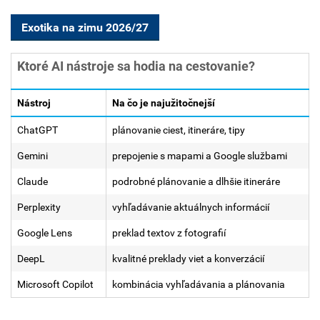
Exotika na zimu 2026/27
Ktoré AI nástroje sa hodia na cestovanie?
Nástroj
Na čo je najužitočnejší
ChatGPT
plánovanie ciest, itineráre, tipy
Gemini
prepojenie s mapami a Google službami
Claude
podrobné plánovanie a dlhšie itineráre
Perplexity
vyhľadávanie aktuálnych informácií
Google Lens
preklad textov z fotografií
DeepL
kvalitné preklady viet a konverzácií
Microsoft Copilot
kombinácia vyhľadávania a plánovania