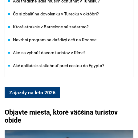
Aké tradičné jedlá musím ochutnať v Tunisku?
Čo si zbaliť na dovolenku v Turecku v októbri?
Ktoré atrakcie v Barcelone sú zadarmo?
Navrhni program na daždivý deň na Rodose.
Ako sa vyhnúť davom turistov v Ríme?
Aké aplikácie si stiahnuť pred cestou do Egypta?
Zájazdy na leto 2026
Objavte miesta, ktoré väčšina turistov
obíde