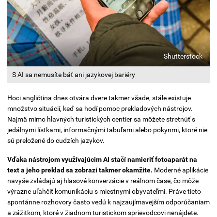
Shutterstock
S AI sa nemusíte báť ani jazykovej bariéry
Hoci angličtina dnes otvára dvere takmer všade, stále existuje
množstvo situácií, keď sa hodí pomoc prekladových nástrojov.
Najmä mimo hlavných turistických centier sa môžete stretnúť s
jedálnymi lístkami, informačnými tabuľami alebo pokynmi, ktoré nie
sú preložené do cudzích jazykov.
Vďaka nástrojom využívajúcim AI stačí namieriť fotoaparát na
text a jeho preklad sa zobrazí takmer okamžite.
Moderné aplikácie
navyše zvládajú aj hlasové konverzácie v reálnom čase, čo môže
výrazne uľahčiť komunikáciu s miestnymi obyvateľmi. Práve tieto
spontánne rozhovory často vedú k najzaujímavejším odporúčaniam
a zážitkom, ktoré v žiadnom turistickom sprievodcovi nenájdete.