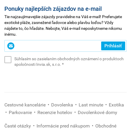
Ponuky najlepších zájazdov na e-mail
Tie najzaujímavejšie zájazdy pravidelne na Váš e-mail! Preferujete
exotické pláže, zasnežené ľadovce alebo plavbu loďou? Vždy
nájdete to, čo hľadáte. Nebojte, Váš e-mail neposkytneme nikomu
inému.
Zadajte
Prihlásiť
svoj
e-
Súhlasím so zasielaním obchodných oznámení o produktoch
mail
(povinné)
spoločnosti Invia.sk, s.r.o.
*
*
(povinné)
Cestovné kancelárie
Dovolenka
Last minute
Exotika
Parkovanie
Recenzie hotelov
Dovolenkové domy
Časté otázky
Informácie pred nákupom
Obchodné