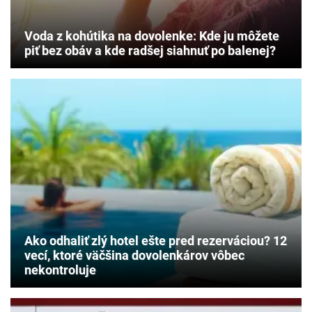
Voda z kohútika na dovolenke: Kde ju môžete
piť bez obáv a kde radšej siahnuť po balenej?
Ako odhaliť zlý hotel ešte pred rezerváciou? 12
vecí, ktoré väčšina dovolenkárov vôbec
nekontroluje