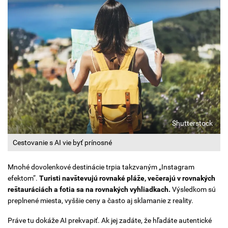
Shutterstock
Cestovanie s AI vie byť prínosné
Mnohé dovolenkové destinácie trpia takzvaným „Instagram
efektom“.
Turisti navštevujú rovnaké pláže, večerajú v rovnakých
reštauráciách a fotia sa na rovnakých vyhliadkach.
Výsledkom sú
preplnené miesta, vyššie ceny a často aj sklamanie z reality.
Práve tu dokáže AI prekvapiť. Ak jej zadáte, že hľadáte autentické