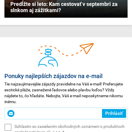
Predĺžte si leto: Kam cestovať v septembri za
slnkom aj zážitkami?
Ponuky najlepších zájazdov na e-mail
Tie najzaujímavejšie zájazdy pravidelne na Váš e-mail! Preferujete
exotické pláže, zasnežené ľadovce alebo plavbu loďou? Vždy
nájdete to, čo hľadáte. Nebojte, Váš e-mail neposkytneme nikomu
inému.
Zadajte
Prihlásiť
svoj
e-
Súhlasím so zasielaním obchodných oznámení o produktoch
mail
(povinné)