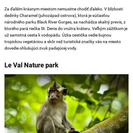
Za ďalším krásnym miestom nemusíme chodiť ďaleko. V blízkosti
dedinky Charamel (juhozápad ostrova), ktorá je súčasťou
národného parku Black River Gorges, sa nachádza skalný previs, z
ktorého pará riečka St. Denis do vnútra kráteru. Veľkým zážitkom je
už samotná cesta k vodopádu. Úzka cestička vedie bujnou
tropickou vegetáciou a skôr než turistické značky vás na miesto
dovedie ohlušujúci zvuk padajúcej vody.
Le Val Nature park