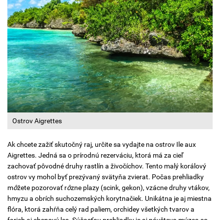
Ostrov Aigrettes
Ak chcete zažiť skutočný raj, určite sa vydajte na ostrov Ile aux
Aigrettes. Jedná sa o prírodnú rezerváciu, ktorá má za cieľ
zachovať pôvodné druhy rastlín a živočíchov. Tento malý korálový
ostrov vy mohol byť prezývaný svätyňa zvierat. Počas prehliadky
m
ô
žete pozorovať r
ô
zne plazy (scink, gekon), vzácne druhy vtákov,
hmyzu a obrích suchozemských korytnačiek. Unikátna je aj miestna
flóra, ktorá zahŕňa celý rad paliem, orchidey všetkých tvarov a