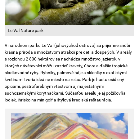
Le Val Nature park
V národnom parku Le Val (juhovýchod ostrova) sa príjemne snúbi
krásna príroda s množstvom atrakcií pre deti a dospelých. V areály
s rozlohou 2 800 hektárov sa nachádza množstvo jazierok, v
ktorých návštevníci môžu zazrieť krevety, úhore a ďalšie tropické
sladkovodné ryby. Rybníky, palmové háje a skleníky s exotickými
kvetinami tvoria ideálne miesto na relax. Park je husto osídlený
opicami, pestrofarebným vtáctvom aj majestátnymi
suchozemskými korytnačkami. Súčasťou areálu je aj požičovňa
lodiek, ihrisko na minigolf a štýlová kreolská reštaurácia.