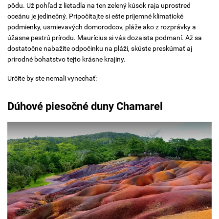
pôdu. Už pohľad z lietadla na ten zelený kúsok raja uprostred
oceánu je jedinečný. Pripočítajte si ešte príjemné klimatické
podmienky, usmievavých domorodcov, pláže ako z rozprávky a
úžasne pestrú prírodu. Maurícius si vás dozaista podmaní. Až sa
dostatočne nabažíte odpočinku na pláži, skúste preskúmať aj
prírodné bohatstvo tejto krásne krajiny.
Určite by ste nemali vynechať:
Dúhové piesočné duny Chamarel