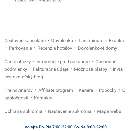
spoločnosti Invia.sk, s.r.o.
*
*
(povinné)
Cestovné kancelárie
Dovolenka
Last minute
Exotika
Parkovanie
Recenzie hotelov
Dovolenkové domy
Časté otázky
Informácie pred nákupom
Obchodné
podmienky
Fakturačné údaje
Možnosti platby
Invia
cestovateľský blog
Pre novinárov
Affiliate program
Kariéra
Pobočky
O
spoločnosti
Kontakty
Ochrana súkromia
Nastavenie súkromia
Mapa webu
Volajte Po-Pia 7:00-22:00, So-Ne 8:00-22:00