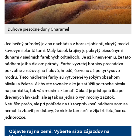
Dúhové piesočné duny Charamel
Jedinečný prírodný jav sa nachádza v horskej oblasti, skrytý medzi
kávovými plantážami. Malý kúsok krajiny je pokrytý piesočnými
dunami v siedmich farebných odtieňoch. Je až k neuvereniu, že táto
nádhera je iba dielom prírody. Farba vyvretej horniny prechádza
pozvoľne z ružovej na fialovú, hnedú, červenú až po tyrkysovo
modrú. Tieto nádherné farby sú vytvorené vysokým obsahom
hliníku a železa. Ak by ste rovnako ako ja zatúžili po troche piesku
na pamiatku, tak vás musím sklamať. Oblasť je prístupná iba po
drevených lávkach, ale aj tak sa jedná o výnimočný zážitok.
Netuším prečo, ale pri pohľade na tú rozprávkovú nádheru som sa
nemohla zbaviť predstavy, že niekde tam určite žijú trblietajúce sa
jednorožce.
Objavte raj na zemi: Vyberte si zo zájazdov na