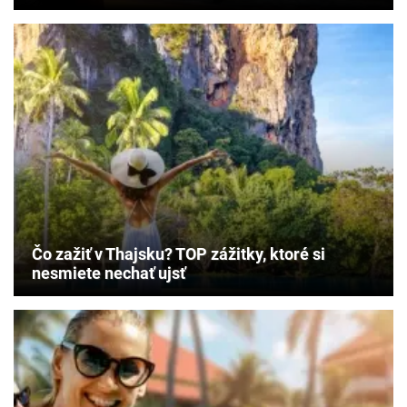
Čo zažiť v Thajsku? TOP zážitky, ktoré si
nesmiete nechať ujsť