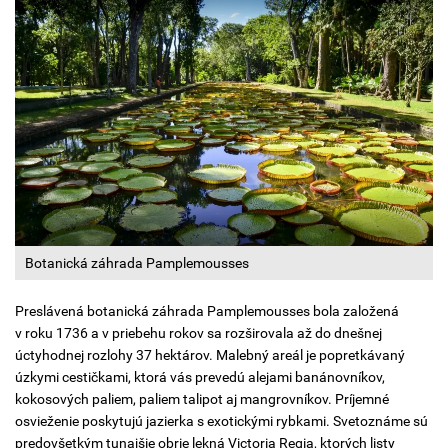
Botanická záhrada Pamplemousses
Preslávená botanická záhrada Pamplemousses bola založená
v roku 1736 a v priebehu rokov sa rozširovala až do dnešnej
úctyhodnej rozlohy 37 hektárov. Malebný areál je popretkávaný
úzkymi cestičkami, ktorá vás prevedú alejami banánovníkov,
kokosových paliem, paliem talipot aj mangrovníkov. Príjemné
osvieženie poskytujú jazierka s exotickými rybkami. Svetoznáme sú
predovšetkým tunajšie obrie lekná Victoria Regia, ktorých listy