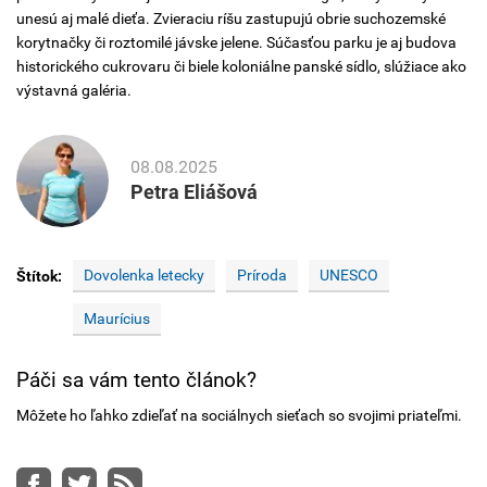
unesú aj malé dieťa. Zvieraciu ríšu zastupujú obrie suchozemské
korytnačky či roztomilé jávske jelene. Súčasťou parku je aj budova
historického cukrovaru či biele koloniálne panské sídlo, slúžiace ako
výstavná galéria.
08.08.2025
Petra Eliášová
Dovolenka letecky
Príroda
UNESCO
Štítok:
Maurícius
Páči sa vám tento článok?
Môžete ho ľahko zdieľať na sociálnych sieťach so svojimi priateľmi.
Facebook
Twitter
RSS