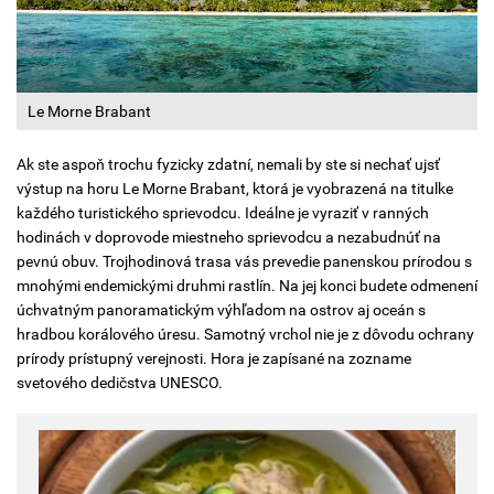
Le Morne Brabant
Ak ste aspoň trochu fyzicky zdatní, nemali by ste si nechať ujsť
výstup na horu Le Morne Brabant, ktorá je vyobrazená na titulke
každého turistického sprievodcu. Ideálne je vyraziť v ranných
hodinách v doprovode miestneho sprievodcu a nezabudnúť na
pevnú obuv. Trojhodinová trasa vás prevedie panenskou prírodou s
mnohými endemickými druhmi rastlín. Na jej konci budete odmenení
úchvatným panoramatickým výhľadom na ostrov aj oceán s
hradbou korálového úresu. Samotný vrchol nie je z dôvodu ochrany
prírody prístupný verejnosti. Hora je zapísané na zozname
svetového dedičstva UNESCO.