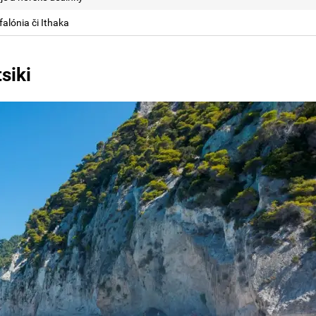
falónia či Ithaka
siki