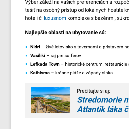
Výber záleží na vašich preferenciách a rozpo
tešiť na osobný prístup od lokálnych hostiteľ
hoteli či
luxusnom
komplexe s bazénmi, súkro
Najlepšie oblasti na ubytovanie sú:
Nidri
– živé letovisko s tavernami a prístavom na
Vasiliki
– raj pre surferov
Lefkada
Town
– historické centrum, reštaurácie 
Kathisma
– krásne pláže a západy slnka
Prečítajte si aj:
Stredomorie m
Atlantik láka 