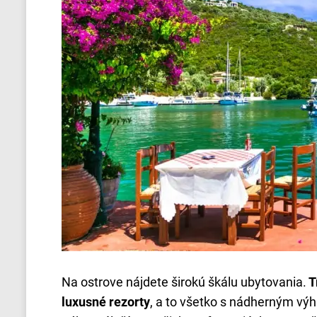
Na ostrove nájdete širokú škálu ubytovania.
T
luxusné rezorty
, a to všetko s nádherným vý