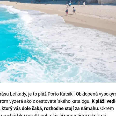
krásu Lefkady, je to pláž Porto Katsiki. Obklopená vysoký
rom vyzerá ako z cestovateľského katalógu.
K pláži ved
 ktorý vás dole čaká, rozhodne stojí za námahu.
Okrem
 prechádzku pozdĺž pobrežia či romantický piknik pri