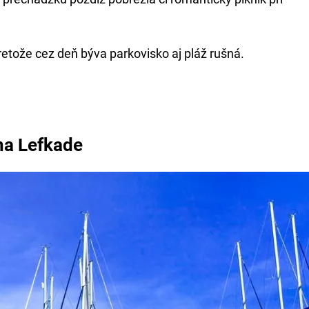
retože cez deň býva parkovisko aj pláž rušná.
na Lefkade