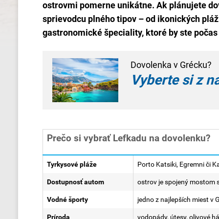
ostrovmi pomerne unikátne. Ak plánujete dov
sprievodcu plného tipov – od ikonických pláž
gastronomické špeciality, ktoré by ste poča
Dovolenka v Grécku?
Vyberte si z n
Prečo si vybrať Lefkadu na dovolenku?
Tyrkysové pláže
Porto Katsiki, Egremni či K
Dostupnosť autom
ostrov je spojený mostom
Vodné športy
jedno z najlepších miest v 
Príroda
vodopády, útesy, olivové h