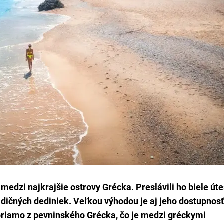
 medzi najkrajšie ostrovy Grécka. Preslávili ho biele úte
adičných dediniek. Veľkou výhodou je aj jeho dostupnosť
priamo z pevninského Grécka, čo je medzi gréckymi