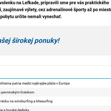
olenku na Lefkade, pripravili sme pre vás praktického
í, zaujímavé výlety, cez adrenalínové športy až po mies
s pobytu určite nemali vynechať.
ašej širokej ponuky!
athisma patria medzi najkrajšie pláže v Európe
 s pevninským Gréckom
Grécku na windsurfing a kitesurfing
áje a horské dedinky