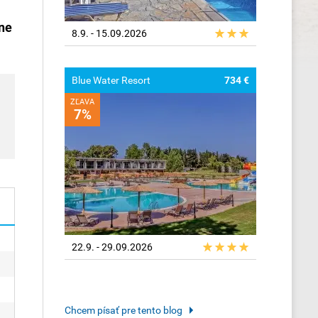
tne
8.9. - 15.09.2026
Blue Water Resort
734 €
ZĽAVA
7%
22.9. - 29.09.2026
Chcem písať pre tento blog