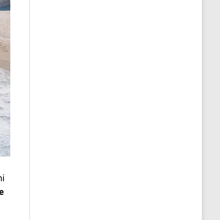
mi
ie