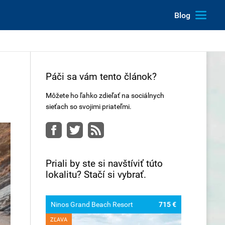
Blog
Páči sa vám tento článok?
Môžete ho ľahko zdieľať na sociálnych
sieťach so svojimi priateľmi.
Facebook
Twitter
RSS
Priali by ste si navštíviť túto
lokalitu? Stačí si vybrať.
Ninos Grand Beach Resort
715 €
ZĽAVA