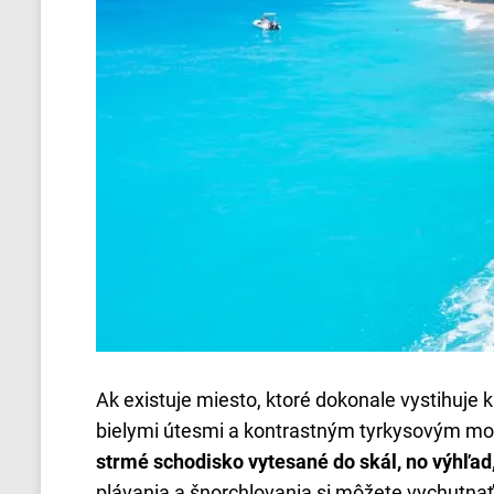
Ak existuje miesto, ktoré dokonale vystihuje 
bielymi útesmi a kontrastným tyrkysovým mo
strmé schodisko vytesané do skál, no výhľad,
plávania a šnorchlovania si môžete vychutnať