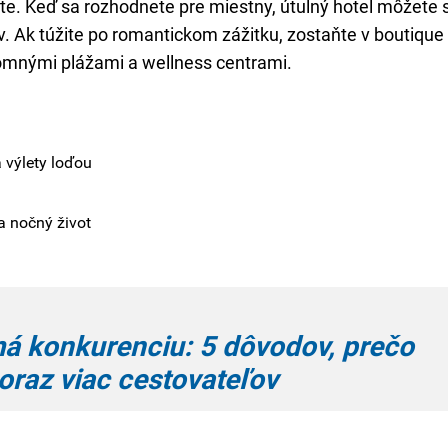
čte. Keď sa rozhodnete pre miestny, útulný hotel môžete 
ov. Ak túžite po romantickom zážitku, zostaňte v boutique
mnými plážami a wellness centrami.
 výlety loďou
a nočný život
á konkurenciu: 5 dôvodov, prečo
čoraz viac cestovateľov