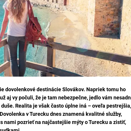
ie dovolenkové destinácie Slovákov. Napriek tomu ho
ž aj vy počuli, že je tam nebezpečne, jedlo vám nesad
 duše. Realita je však často úplne iná – oveľa pestrejšia
. Dovolenka v Turecku dnes znamená kvalitné služby,
s nami pozrieť na najčastejšie mýty o Turecku a zistiť,
dsudkami.