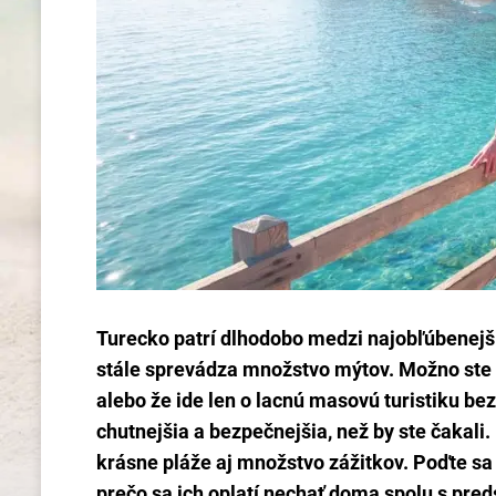
Turecko patrí dlhodobo medzi najobľúbenejš
stále sprevádza množstvo mýtov. Možno ste u
alebo že ide len o lacnú masovú turistiku bez
chutnejšia a bezpečnejšia, než by ste čakali
krásne pláže aj množstvo zážitkov. Poďte sa 
prečo sa ich oplatí nechať doma spolu s pre