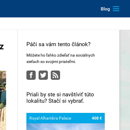
Blog
Páči sa vám tento článok?
z
Môžete ho ľahko zdieľať na sociálnych
sieťach so svojimi priateľmi.
Facebook
Twitter
RSS
Priali by ste si navštíviť túto
lokalitu? Stačí si vybrať.
Royal Alhambra Palace
408 €