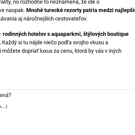
ality, no rozhodne to neznamená, že ide o
áve naopak.
Mnohé turecké rezorty patria medzi najlepši
ávania aj náročnejších cestovateľov.
 –
rodinných hotelov s aquaparkmi, štýlových boutique
.
Každý si tu nájde niečo podľa svojho vkusu a
i môžete dopriať luxus za cenu, ktorá by vás v iných
bená?
...)