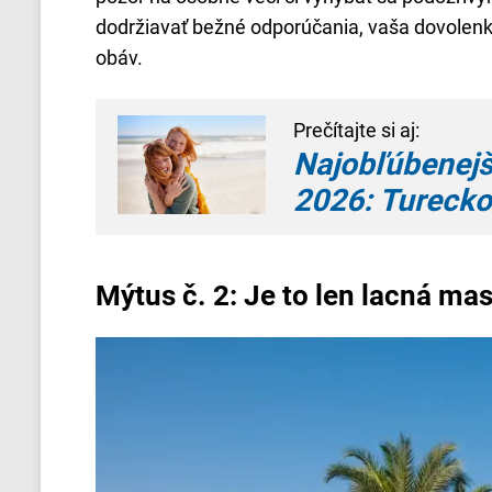
dodržiavať bežné odporúčania, vaša dovolenk
obáv.
Prečítajte si aj:
Najobľúbenejš
2026: Turecko 
Mýtus č. 2: Je to len lacná mas