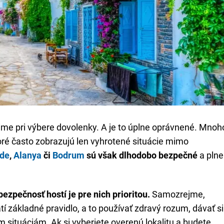
šime pri výbere dovolenky. A je to úplne oprávnené. Mnoh
oré často zobrazujú len vyhrotené situácie mimo
ide
,
Alanya
či
Bodrum
sú však dlhodobo bezpečné
a plne
bezpečnosť hostí je pre nich prioritou.
Samozrejme,
tí základné pravidlo, a to používať zdravý rozum, dávať si
 situáciám. Ak si vyberiete overenú lokalitu a budete