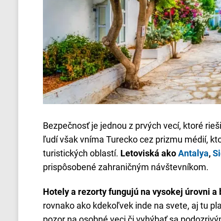
Bezpečnosť je jednou z prvých vecí, ktoré rie
ľudí však vníma Turecko cez prizmu médií, kt
turistických oblastí.
Letoviská ako
Antalya
,
S
prispôsobené zahraničným návštevníkom.
Hotely a rezorty fungujú na vysokej úrovni a 
rovnako ako kdekoľvek inde na svete, aj tu pla
pozor na osobné veci či vyhýbať sa podozrivým