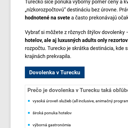
Turecko síce ponúka výborný pomer ceny a kv
„nízkorozpočtovú“ destináciu bez úrovne. Pr
hodnotené na svete
a často prekonávajú očak
Vybrať si môžete z rôznych štýlov dovolenky
hotelov, ale aj luxusných adults only rezortov
rozpočtu. Turecko je skrátka destinácia, kde s
krajinách prekvapila.
Dovolenka v Turecku
Prečo je dovolenka v Turecku taká obľú
vysoká úroveň služieb (all inclusive, animačný program,
široká ponuka hotelov
výborná gastronómia