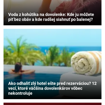
Voda z kohútika na dovolenke: Kde ju môžete
piť bez obáv a kde radšej siahnuť po balenej?
Ako odhaliť zlý hotel ešte pred rezerváciou? 12
vecí, ktoré väčšina dovolenkárov vôbec
nekontroluje