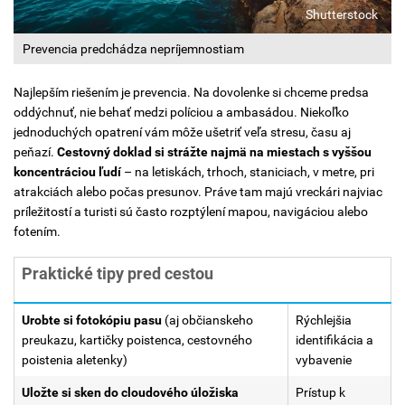
Shutterstock
Prevencia predchádza nepríjemnostiam
Najlepším riešením je prevencia. Na dovolenke si chceme predsa
oddýchnuť, nie behať medzi políciou a ambasádou. Niekoľko
jednoduchých opatrení vám môže ušetriť veľa stresu, času aj
peňazí.
Cestovný doklad si strážte najmä na miestach s vyššou
koncentráciou ľudí
– na letiskách, trhoch, staniciach, v metre, pri
atrakciách alebo počas presunov. Práve tam majú vreckári najviac
príležitostí a turisti sú často rozptýlení mapou, navigáciou alebo
fotením.
Praktické tipy pred cestou
Urobte si fotokópiu pasu
(aj občianskeho
Rýchlejšia
preukazu, kartičky poistenca, cestovného
identifikácia a
poistenia aletenky)
vybavenie
Uložte si sken do cloudového úložiska
Prístup k