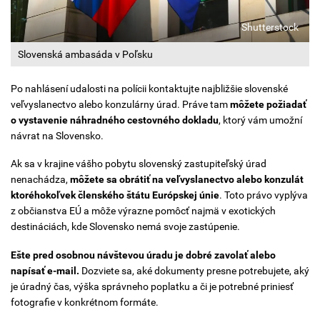
Shutterstock
Slovenská ambasáda v Poľsku
Po nahlásení udalosti na polícii kontaktujte najbližšie slovenské
veľvyslanectvo alebo konzulárny úrad. Práve tam
môžete požiadať
o vystavenie náhradného cestovného dokladu
, ktorý vám umožní
návrat na Slovensko.
Ak sa v krajine vášho pobytu slovenský zastupiteľský úrad
nenachádza,
môžete sa obrátiť na veľvyslanectvo alebo konzulát
ktoréhokoľvek členského štátu Európskej únie
. Toto právo vyplýva
z občianstva EÚ a môže výrazne pomôcť najmä v exotických
destináciách, kde Slovensko nemá svoje zastúpenie.
Ešte pred osobnou návštevou úradu je dobré zavolať alebo
napísať e-mail.
Dozviete sa, aké dokumenty presne potrebujete, aký
je úradný čas, výška správneho poplatku a či je potrebné priniesť
fotografie v konkrétnom formáte.