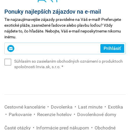
Ponuky najlepších zájazdov na e-mail
Tie najzaujímavejšie zájazdy pravidelne na Váš e-mail! Preferujete
exotické pláže, zasnežené ľadovce alebo plavbu loďou? Vždy
nájdete to, čo hľadáte. Nebojte, Váš e-mail neposkytneme nikomu
inému.
Zadajte
Prihlásiť
svoj
e-
Súhlasím so zasielaním obchodných oznámení o produktoch
mail
(povinné)
spoločnosti Invia.sk, s.r.o.
*
*
(povinné)
Cestovné kancelárie
Dovolenka
Last minute
Exotika
Parkovanie
Recenzie hotelov
Dovolenkové domy
Časté otázky
Informácie pred nákupom
Obchodné