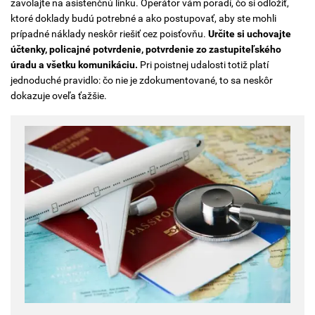
zavolajte na asistenčnú linku. Operátor vám poradí, čo si odložiť,
ktoré doklady budú potrebné a ako postupovať, aby ste mohli
prípadné náklady neskôr riešiť cez poisťovňu.
Určite si uchovajte
účtenky, policajné potvrdenie, potvrdenie zo zastupiteľského
úradu a všetku komunikáciu.
Pri poistnej udalosti totiž platí
jednoduché pravidlo: čo nie je zdokumentované, to sa neskôr
dokazuje oveľa ťažšie.