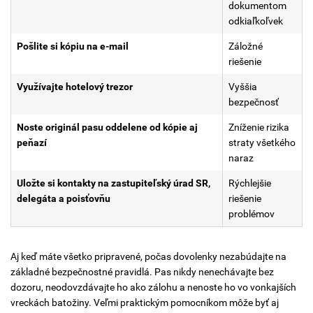
dokumentom
odkiaľkoľvek
Pošlite si kópiu na e-mail
Záložné
riešenie
Využívajte hotelový trezor
Vyššia
bezpečnosť
Noste originál pasu oddelene od kópie aj
Zníženie rizika
peňazí
straty všetkého
naraz
Uložte si kontakty na zastupiteľský úrad SR,
Rýchlejšie
delegáta a poisťovňu
riešenie
problémov
Aj keď máte všetko pripravené, počas dovolenky nezabúdajte na
základné bezpečnostné pravidlá. Pas nikdy nenechávajte bez
dozoru, neodovzdávajte ho ako zálohu a nenoste ho vo vonkajších
vreckách batožiny. Veľmi praktickým pomocníkom môže byť aj