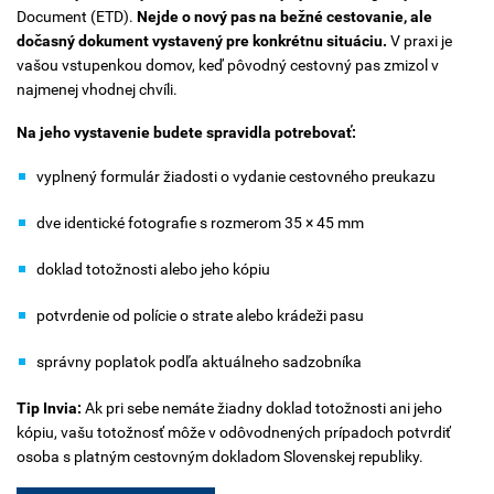
Document (ETD).
Nejde o nový pas na bežné cestovanie, ale
dočasný dokument vystavený pre konkrétnu situáciu.
V praxi je
vašou vstupenkou domov, keď pôvodný cestovný pas zmizol v
najmenej vhodnej chvíli.
Na jeho vystavenie budete spravidla potrebovať:
vyplnený formulár žiadosti o vydanie cestovného preukazu
dve identické fotografie s rozmerom 35 × 45 mm
doklad totožnosti alebo jeho kópiu
potvrdenie od polície o strate alebo krádeži pasu
správny poplatok podľa aktuálneho sadzobníka
Tip Invia:
Ak pri sebe nemáte žiadny doklad totožnosti ani jeho
kópiu, vašu totožnosť môže v odôvodnených prípadoch potvrdiť
osoba s platným cestovným dokladom Slovenskej republiky.