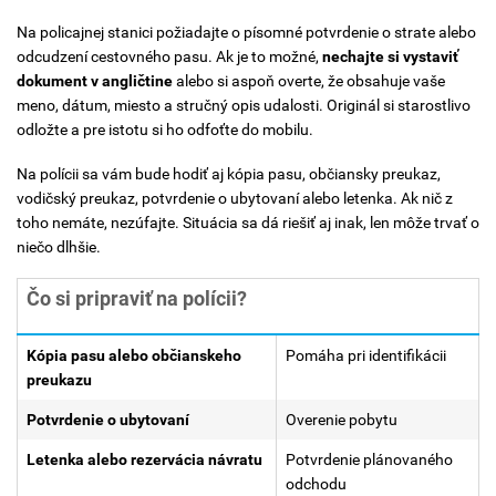
Na policajnej stanici požiadajte o písomné potvrdenie o strate alebo
odcudzení cestovného pasu. Ak je to možné,
nechajte si vystaviť
dokument v angličtine
alebo si aspoň overte, že obsahuje vaše
meno, dátum, miesto a stručný opis udalosti. Originál si starostlivo
odložte a pre istotu si ho odfoťte do mobilu.
Na polícii sa vám bude hodiť aj kópia pasu, občiansky preukaz,
vodičský preukaz, potvrdenie o ubytovaní alebo letenka. Ak nič z
toho nemáte, nezúfajte. Situácia sa dá riešiť aj inak, len môže trvať o
niečo dlhšie.
Čo si pripraviť na polícii?
Kópia pasu alebo občianskeho
Pomáha pri identifikácii
preukazu
Potvrdenie o ubytovaní
Overenie pobytu
Letenka alebo rezervácia návratu
Potvrdenie plánovaného
odchodu