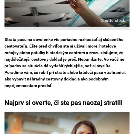
Shutterstock
Strata pasu na dovolenke vie poriadne rozhádzať aj skúseného
cestovateľa. Ešte pred chvíľou ste si užívali more, hotelové
raňajky alebo potulky historickým centrom a zrazu zisťujete, že
najdôležitejší cestovný doklad je preč. Nepanikárte. Vo väčšine
prípadov sa situácia dá vyriešiť rýchlejšie, než si myslíte.
Poradíme vám, čo robiť pri strate alebo krádeži pasu v zahraničí,
ako vybaviť náhradný cestovný doklad a ako podobným
nepríjemnostiam predísť.
Najprv si overte, či ste pas naozaj stratili