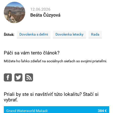
12.06.2026
Beáta Čúzyová
Dovolenka s deťmi
Dovolenka letecky
Rada
Štítok:
Páči sa vám tento článok?
Môžete ho ľahko zdieľať na sociálnych sieťach so svojimi priateľmi.
Facebook
Twitter
RSS
Priali by ste si navštíviť túto lokalitu? Stačí si
vybrať.
Grand Waterworld Makadi
384 €