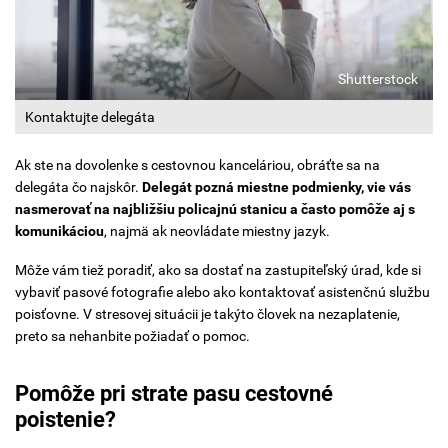
Shutterstock
Kontaktujte delegáta
Ak ste na dovolenke s cestovnou kanceláriou, obráťte sa na
delegáta čo najskôr.
Delegát pozná miestne podmienky, vie vás
nasmerovať na najbližšiu policajnú stanicu a často pomôže aj s
komunikáciou
, najmä ak neovládate miestny jazyk.
Môže vám tiež poradiť, ako sa dostať na zastupiteľský úrad, kde si
vybaviť pasové fotografie alebo ako kontaktovať asistenčnú službu
poisťovne. V stresovej situácii je takýto človek na nezaplatenie,
preto sa nehanbite požiadať o pomoc.
Pomôže pri strate pasu cestovné
poistenie?