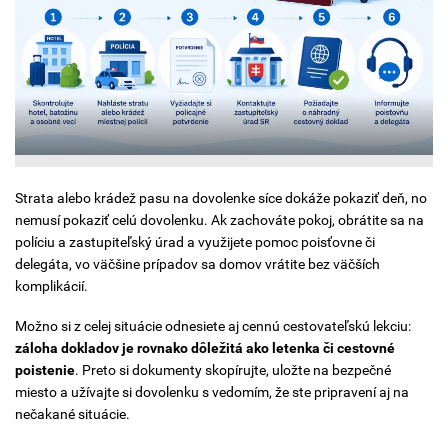
Strata alebo krádež pasu na dovolenke síce dokáže pokaziť deň, no
nemusí pokaziť celú dovolenku. Ak zachováte pokoj, obrátite sa na
políciu a zastupiteľský úrad a využijete pomoc poisťovne či
delegáta, vo väčšine prípadov sa domov vrátite bez väčších
komplikácií.
Možno si z celej situácie odnesiete aj cennú cestovateľskú lekciu:
záloha dokladov je rovnako dôležitá ako letenka či cestovné
poistenie
. Preto si dokumenty skopírujte, uložte na bezpečné
miesto a užívajte si dovolenku s vedomím, že ste pripravení aj na
nečakané situácie.