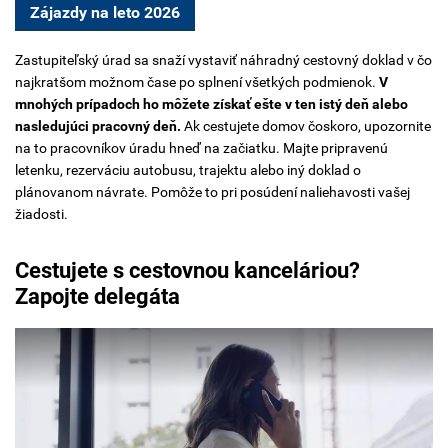
Zájazdy na leto 2026
Zastupiteľský úrad sa snaží vystaviť náhradný cestovný doklad v čo
najkratšom možnom čase po splnení všetkých podmienok.
V
mnohých prípadoch ho môžete získať ešte v ten istý deň alebo
nasledujúci pracovný deň.
Ak cestujete domov čoskoro, upozornite
na to pracovníkov úradu hneď na začiatku. Majte pripravenú
letenku, rezerváciu autobusu, trajektu alebo iný doklad o
plánovanom návrate. Pomôže to pri posúdení naliehavosti vašej
žiadosti.
Cestujete s cestovnou kanceláriou?
Zapojte delegáta