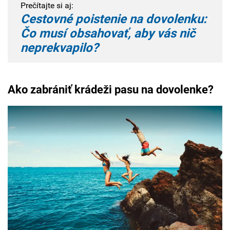
Prečítajte si aj:
Cestovné poistenie na dovolenku:
Čo musí obsahovať, aby vás nič
neprekvapilo?
Ako zabrániť krádeži pasu na dovolenke?