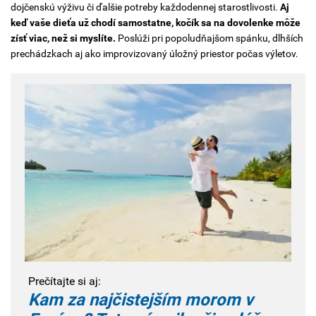
dojčenskú výživu či ďalšie potreby každodennej starostlivosti.
Aj
keď vaše dieťa už chodí samostatne, kočík sa na dovolenke môže
zísť viac, než si myslíte.
Poslúži pri popoludňajšom spánku, dlhších
prechádzkach aj ako improvizovaný úložný priestor počas výletov.
Prečítajte si aj:
Kam za najčistejším morom v