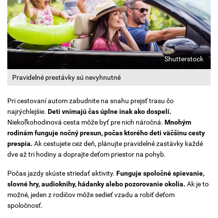
Shutterstock
Pravidelné prestávky sú nevyhnutné
Pri cestovaní autom zabudnite na snahu prejsť trasu čo
najrýchlejšie.
Deti vnímajú čas úplne inak ako dospelí.
Niekoľkohodinová cesta môže byť pre nich náročná.
Mnohým
rodinám funguje nočný presun, počas ktorého deti väčšinu cesty
prespia.
Ak cestujete cez deň, plánujte pravidelné zastávky každé
dve až tri hodiny a doprajte deťom priestor na pohyb.
Počas jazdy skúste striedať aktivity.
Funguje spoločné spievanie,
slovné hry, audioknihy, hádanky alebo pozorovanie okolia.
Ak je to
možné, jeden z rodičov môže sedieť vzadu a robiť deťom
spoločnosť.