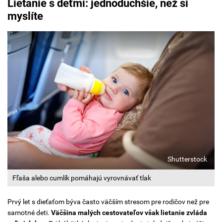
Lietanie s deťmi: jednoduchšie, než si
myslíte
Shutterstock
Fľaša alebo cumlík pomáhajú vyrovnávať tlak
Prvý let s dieťaťom býva často väčším stresom pre rodičov než pre
samotné deti.
Väčšina malých cestovateľov však lietanie zvláda