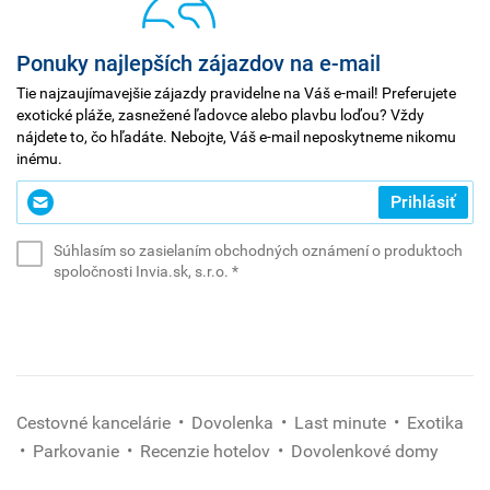
Ponuky najlepších zájazdov na e-mail
Tie najzaujímavejšie zájazdy pravidelne na Váš e-mail! Preferujete
exotické pláže, zasnežené ľadovce alebo plavbu loďou? Vždy
nájdete to, čo hľadáte. Nebojte, Váš e-mail neposkytneme nikomu
inému.
Zadajte
Prihlásiť
svoj
e-
Súhlasím so zasielaním obchodných oznámení o produktoch
mail
(povinné)
spoločnosti Invia.sk, s.r.o.
*
*
(povinné)
Cestovné kancelárie
Dovolenka
Last minute
Exotika
Parkovanie
Recenzie hotelov
Dovolenkové domy