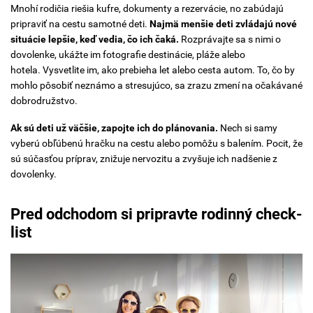
Mnohí rodičia riešia kufre, dokumenty a rezervácie, no zabúdajú
pripraviť na cestu samotné deti.
Najmä menšie deti zvládajú nové
situácie
lepšie, keď vedia, čo ich čaká.
Rozprávajte sa s nimi o
dovolenke, ukážte im fotografie destinácie, pláže alebo
hotela. Vysvetlite im, ako prebieha let alebo cesta autom. To, čo by
mohlo pôsobiť neznámo a stresujúco, sa zrazu zmení na očakávané
dobrodružstvo.
Ak sú deti už väčšie, zapojte ich do plánovania.
Nech si samy
vyberú obľúbenú hračku na cestu alebo pomôžu s balením. Pocit, že
sú súčasťou príprav, znižuje nervozitu a zvyšuje ich nadšenie z
dovolenky.
Pred odchodom si pripravte rodinný check-
list