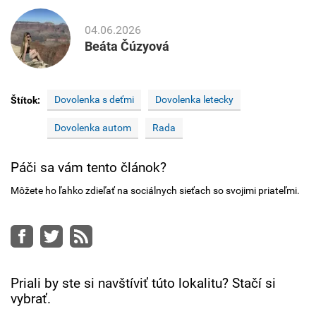
04.06.2026
Beáta Čúzyová
Dovolenka s deťmi
Dovolenka letecky
Štítok:
Dovolenka autom
Rada
Páči sa vám tento článok?
Môžete ho ľahko zdieľať na sociálnych sieťach so svojimi priateľmi.
Facebook
Twitter
RSS
Priali by ste si navštíviť túto lokalitu? Stačí si
vybrať.