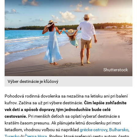
Shutterstock
Výber destinácie je kľúčový
Pohodová rodinná dovolenka sa nezačína na letisku ani pri balení
kufrov. Začína sa už pri výbere destinácie.
Čím lepšie zohľadníte
vek detí a spôsob dopravy, tým jednoduchšie bude celé
cestovanie.
Pri menších deťoch sa oplatí vyberať destinácie s
kratším časom presunu. Ak plánujete letnú dovolenku pri mori
lietadlom, vhodnou voľbou sú napríklad
grécke ostrovy
,
Bulharsko
,
Turecko
či
Čierna Hora
. Rodiny, ktoré preferujú cestu autom, často