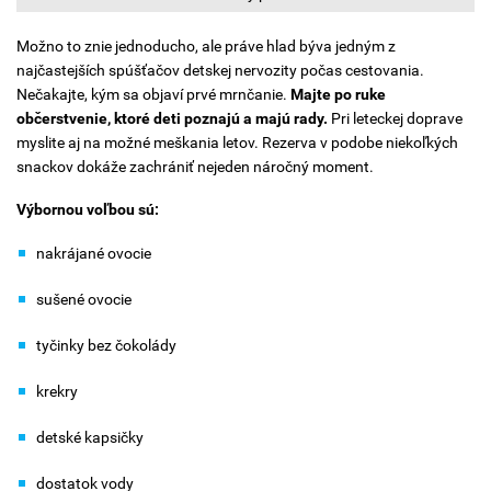
Možno to znie jednoducho, ale práve hlad býva jedným z
najčastejších spúšťačov detskej nervozity počas cestovania.
Nečakajte, kým sa objaví prvé mrnčanie.
Majte po ruke
občerstvenie, ktoré deti poznajú a majú rady.
Pri leteckej doprave
myslite aj na možné meškania letov. Rezerva v podobe niekoľkých
snackov dokáže zachrániť nejeden náročný moment.
Výbornou voľbou sú:
nakrájané ovocie
sušené ovocie
tyčinky bez čokolády
krekry
detské kapsičky
dostatok vody