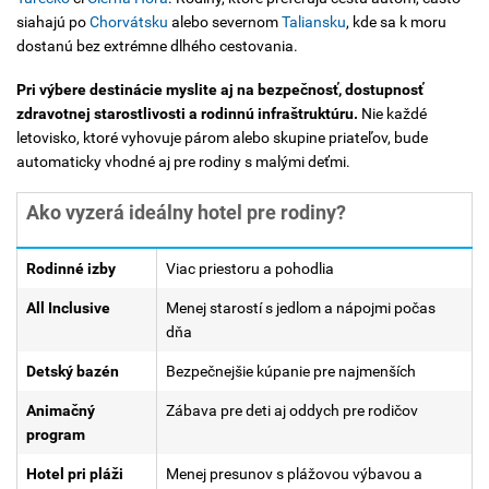
siahajú po
Chorvátsku
alebo severnom
Taliansku
, kde sa k moru
dostanú bez extrémne dlhého cestovania.
Pri výbere destinácie myslite aj na bezpečnosť, dostupnosť
zdravotnej starostlivosti a rodinnú infraštruktúru.
Nie každé
letovisko, ktoré vyhovuje párom alebo skupine priateľov, bude
automaticky vhodné aj pre rodiny s malými deťmi.
Ako vyzerá ideálny hotel pre rodiny?
Rodinné izby
Viac priestoru a pohodlia
All Inclusive
Menej starostí s jedlom a nápojmi počas
dňa
Detský bazén
Bezpečnejšie kúpanie pre najmenších
Animačný
Zábava pre deti aj oddych pre rodičov
program
Hotel pri pláži
Menej presunov s plážovou výbavou a