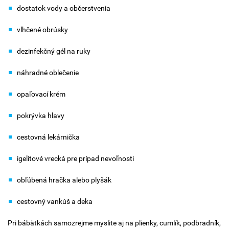
dostatok vody a občerstvenia
vlhčené obrúsky
dezinfekčný gél na ruky
náhradné oblečenie
opaľovací krém
pokrývka hlavy
cestovná lekárnička
igelitové vrecká pre prípad nevoľnosti
obľúbená hračka alebo plyšák
cestovný vankúš a deka
Pri bábätkách samozrejme myslite aj na plienky, cumlík, podbradník,