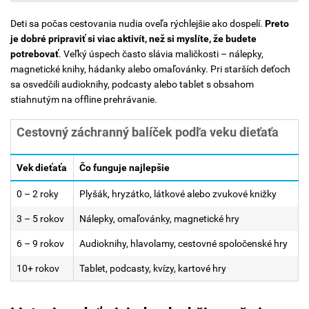
Deti sa počas cestovania nudia oveľa rýchlejšie ako dospelí.
Preto
je dobré pripraviť si viac aktivít, než si myslíte, že budete
potrebovať
.
Veľký úspech často slávia maličkosti – nálepky,
magnetické knihy, hádanky alebo omaľovánky. Pri starších deťoch
sa osvedčili audioknihy, podcasty alebo tablet s obsahom
stiahnutým na offline prehrávanie.
Cestovný záchranný balíček podľa veku dieťaťa
Vek dieťaťa
Čo funguje najlepšie
0 – 2 roky
Plyšák, hryzátko, látkové alebo zvukové knižky
3 – 5 rokov
Nálepky, omaľovánky, magnetické hry
6 – 9 rokov
Audioknihy, hlavolamy, cestovné spoločenské hry
10+ rokov
Tablet, podcasty, kvízy, kartové hry