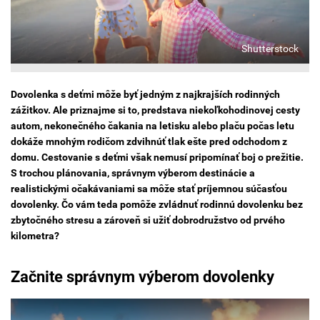
Shutterstock
Dovolenka s deťmi môže byť jedným z najkrajších rodinných
zážitkov. Ale priznajme si to, predstava niekoľkohodinovej cesty
autom, nekonečného čakania na letisku alebo plaču počas letu
dokáže mnohým rodičom zdvihnúť tlak ešte pred odchodom z
domu. Cestovanie s deťmi však nemusí pripomínať boj o prežitie.
S trochou plánovania, správnym výberom destinácie a
realistickými očakávaniami sa môže stať príjemnou súčasťou
dovolenky. Čo vám teda pomôže zvládnuť rodinnú dovolenku bez
zbytočného stresu a zároveň si užiť dobrodružstvo od prvého
kilometra?
Začnite správnym výberom dovolenky