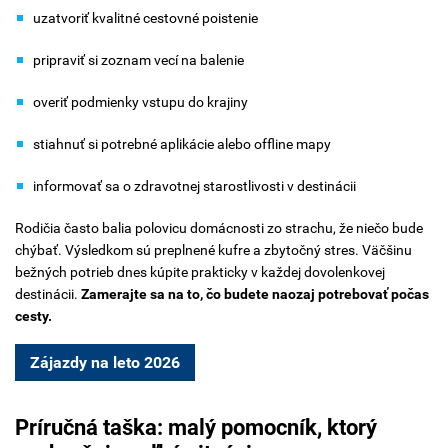
uzatvoriť kvalitné cestovné poistenie
pripraviť si zoznam vecí na balenie
overiť podmienky vstupu do krajiny
stiahnuť si potrebné aplikácie alebo offline mapy
informovať sa o zdravotnej starostlivosti v destinácii
Rodičia často balia polovicu domácnosti zo strachu, že niečo bude
chýbať. Výsledkom sú preplnené kufre a zbytočný stres. Väčšinu
bežných potrieb dnes kúpite prakticky v každej dovolenkovej
destinácii.
Zamerajte sa na to, čo budete naozaj potrebovať počas
cesty.
Zájazdy na leto 2026
Príručná taška: malý pomocník, ktorý