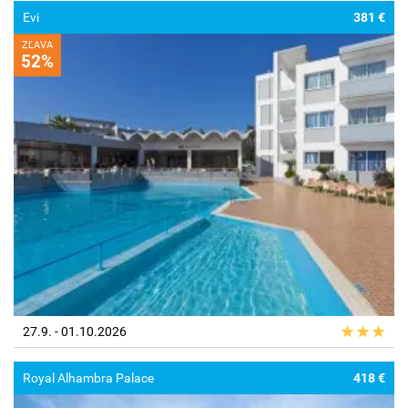
Evi
381 €
ZĽAVA
52%
27.9. - 01.10.2026
Royal Alhambra Palace
418 €