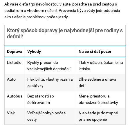
Ak vaše dieťa trpí nevoľnosťou v aute, poraďte sa pred cestou s
pediatrom o vhodnom riešení. Prevencia býva vždy jednoduchšia
ako riešenie problémov počas jazdy.
Ktorý spôsob dopravy je najvhodnejší pre rodiny s
deťmi?
Doprava
Výhody
Na čo si dať pozor
Lietadlo
Rýchly presun do
Tlak v ušiach, čakanie na
vzdialenejších destinácií
letisku
Auto
Flexibilita, vlastný režim a
Dlhé sedenie a únava
zastávky
detí
Autobus
Bez starostí so
Menej priestoru a
šoférovaním
obmedzené prestávky
Vlak
Voľnejší pohyb počas
Nie všade je dostupné
cesty
priame spojenie