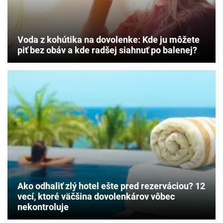
Voda z kohútika na dovolenke: Kde ju môžete
piť bez obáv a kde radšej siahnuť po balenej?
Ako odhaliť zlý hotel ešte pred rezerváciou? 12
vecí, ktoré väčšina dovolenkárov vôbec
nekontroluje