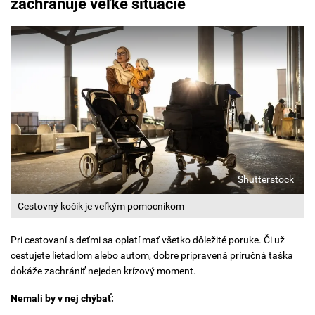
zachraňuje veľké situácie
Shutterstock
Cestovný kočík je veľkým pomocníkom
Pri cestovaní s deťmi sa oplatí mať všetko dôležité poruke. Či už
cestujete lietadlom alebo autom, dobre pripravená príručná taška
dokáže zachrániť nejeden krízový moment.
Nemali by v nej chýbať: