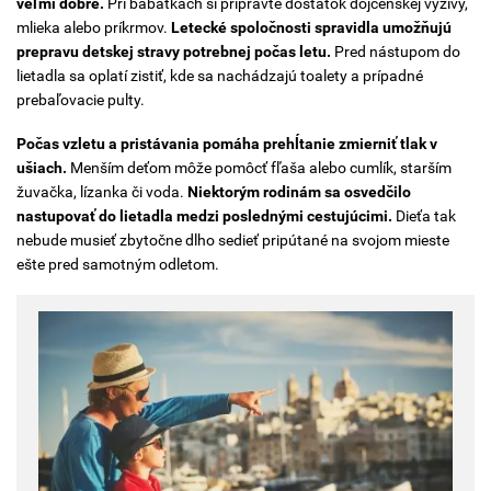
veľmi dobre.
Pri bábätkách si pripravte dostatok dojčenskej výživy,
mlieka alebo príkrmov.
Letecké spoločnosti spravidla umožňujú
prepravu detskej stravy potrebnej počas letu.
Pred nástupom do
lietadla sa oplatí zistiť, kde sa nachádzajú toalety a prípadné
prebaľovacie pulty.
Počas vzletu a pristávania pomáha prehĺtanie zmierniť tlak v
ušiach.
Menším deťom môže pomôcť fľaša alebo cumlík, starším
žuvačka, lízanka či voda.
Niektorým rodinám sa osvedčilo
nastupovať do lietadla medzi poslednými cestujúcimi.
Dieťa tak
nebude musieť zbytočne dlho sedieť pripútané na svojom mieste
ešte pred samotným odletom.