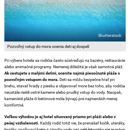
Shutterstock
Pozvoľný vstup do mora ocenia deti aj dospelí
Pri výbere hotela sa rodičia často sústreďujú na bazény, reštaurácie
alebo animačné programy. Nemenej dôležitá je však samotná pláž.
Ak cestujete s malými deťmi, oceníte najmä piesočnaté pláže s
pozvoľným vstupom do mora.
Deti sa môžu bezpečne hrať pri
brehu, stavať hrady z piesku a objavovať more bez toho, aby rodičia
neustále riešili ostré kamene alebo prudký vstup do vody. Naopak,
kamenisté pláže či betónové móla bývajú pre najmenších menej
komfortné.
Veľkou výhodou je aj hotel situovaný priamo pri pláži alebo v
pešej vzdialenosti.
Každý rodič totiž vie, že prenášať kočík, uteráky,
hračky, opaľovací krém a zásoby vody cez celé letovisko nie je práve