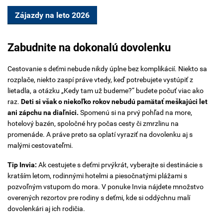
Zájazdy na leto 2026
Zabudnite na dokonalú dovolenku
Cestovanie s deťmi nebude nikdy úplne bez komplikácií. Niekto sa
rozplače, niekto zaspí práve vtedy, keď potrebujete vystúpiť z
lietadla, a otázku „Kedy tam už budeme?“ budete počuť viac ako
raz.
Deti si však o niekoľko rokov nebudú pamätať meškajúci let
ani zápchu na diaľnici.
Spomenú si na prvý pohľad na more,
hotelový bazén, spoločné hry počas cesty či zmrzlinu na
promenáde. A práve preto sa oplatí vyraziť na dovolenku aj s
malými cestovateľmi.
Tip Invia:
Ak cestujete s deťmi prvýkrát, vyberajte si destinácie s
kratším letom, rodinnými hotelmi a piesočnatými plážami s
pozvoľným vstupom do mora. V ponuke Invia nájdete množstvo
overených rezortov pre rodiny s deťmi, kde si oddýchnu malí
dovolenkári aj ich rodičia.