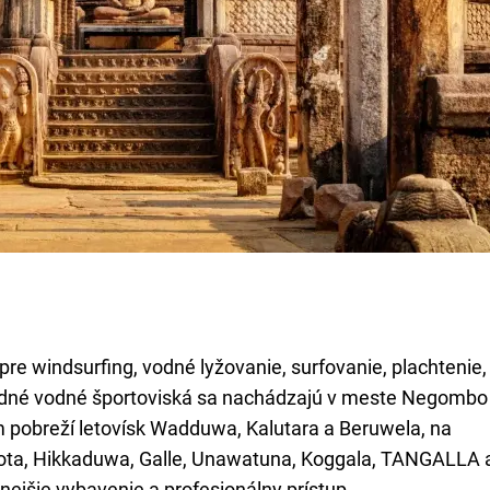
re windsurfing, vodné lyžovanie, surfovanie, plachtenie,
Predné vodné športoviská sa nachádzajú v meste Negombo
 pobreží letovísk Wadduwa, Kalutara a Beruwela, na
ota, Hikkaduwa, Galle, Unawatuna, Koggala, TANGALLA 
jšie vybavenie a profesionálny prístup.