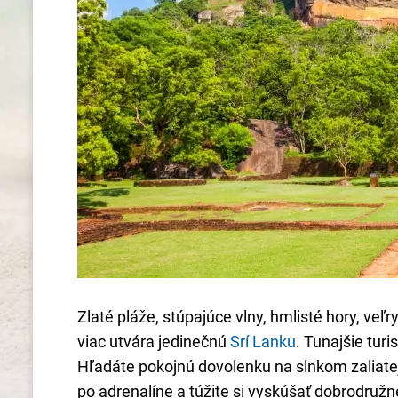
Zlaté pláže, stúpajúce vlny, hmlisté hory, veľ
viac utvára jedinečnú
Srí Lanku
. Tunajšie tur
Hľadáte pokojnú dovolenku na slnkom zaliatej
po adrenalíne a túžite si vyskúšať dobrodružn