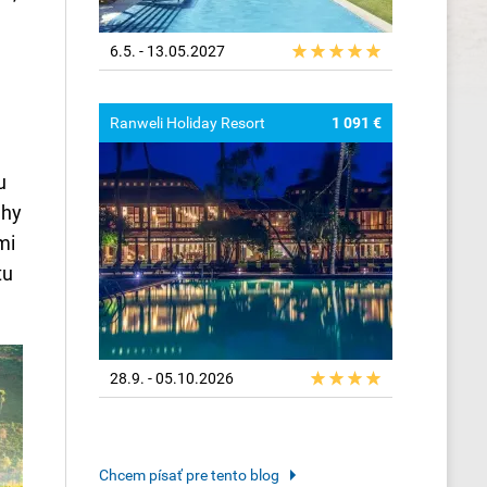
6.5. - 13.05.2027
Ranweli Holiday Resort
1 091 €
u
uhy
mi
tu
28.9. - 05.10.2026
Chcem písať pre tento blog