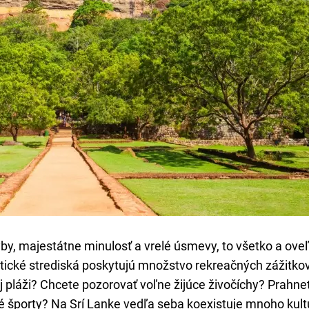
ryby, majestátne minulosť a vrelé úsmevy, to všetko a ove
istické strediská poskytujú množstvo rekreačných zážitkov
 pláži? Chcete pozorovať voľne žijúce živočíchy? Prahne
é športy? Na Srí Lanke vedľa seba koexistuje mnoho kultú