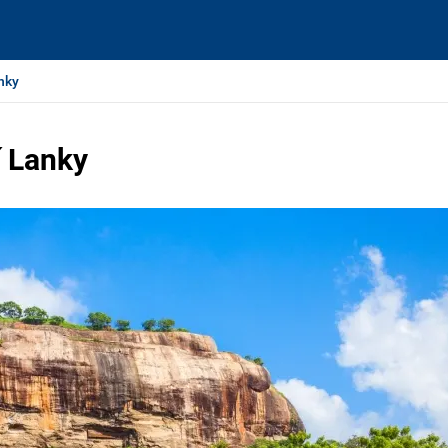
nky
í Lanky