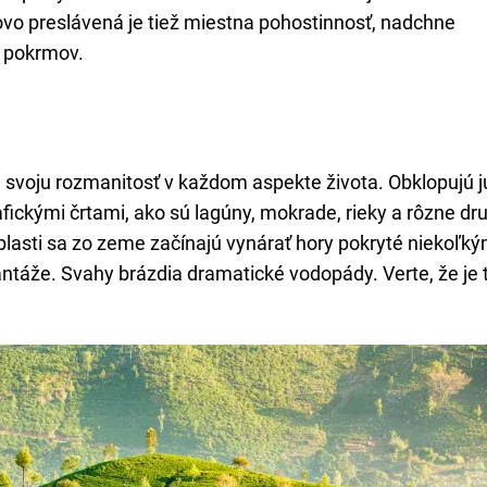
tovo preslávená je tiež miestna pohostinnosť, nadchne
h pokrmov.
e svoju rozmanitosť v každom aspekte života. Obklopujú j
ickými črtami, ako sú lagúny, mokrade, rieky a rôzne dr
blasti sa zo zeme začínajú vynárať hory pokryté niekoľký
lantáže. Svahy brázdia dramatické vodopády. Verte, že je 