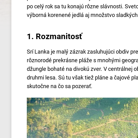
po celý rok sa tu konajú rôzne slávnosti. Sve
výborná korenené jedlá aj množstvo sladkýc
1.
Rozmanitosť
Srí Lanka je malý zázrak zasluhujúci obdiv pr
rôznorodé prekrásne pláže s mnohými geograf
džungle bohaté na divokú zver. V centrálnej o
druhmi lesa. Sú tu však tiež pláne a čajové p
skutočne na čo sa pozerať.