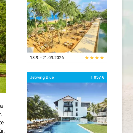
13.9. - 21.09.2026
Jetwing Blue
1 057 €
ľa
.
te
r,