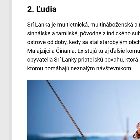
2.
Ľudia
Srí Lanka je multietnická, multináboženská a 
sinhálske a tamilské, pôvodne z indického sub
ostrove od doby, kedy sa stal starobylým obc
Malajzíjci a Číňania. Existujú tu aj ďalšie ko
obyvatelia Srí Lanky priateľskú povahu, ktorá 
ktorou pomáhajú neznalým návštevníkom.