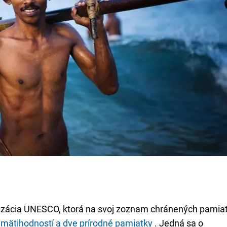
nizácia UNESCO, ktorá na svoj zoznam chránených pamia
amätihodností a dve prírodné pamiatky
. Jedná sa o