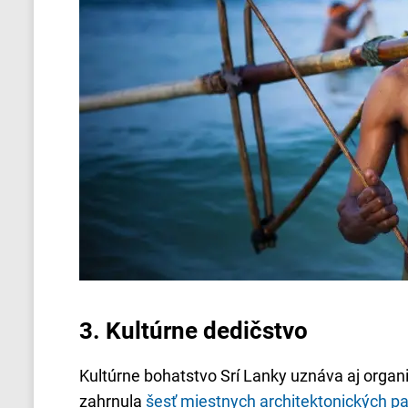
3.
Kultúrne dedičstvo
Kultúrne bohatstvo Srí Lanky uznáva aj orga
zahrnula
šesť miestnych architektonických p