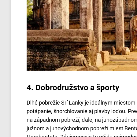
4.
Dobrodružstvo a športy
Dlhé pobrežie Srí Lanky je ideálnym miestom p
potápanie, šnorchlovanie aj plavby loďou. 
na západnom pobreží, ďalej na juhozápadnom
južnom a juhovýchodnom pobreží miest Bent
Hambantota. Záujemcovia tu nájdu najmoderne