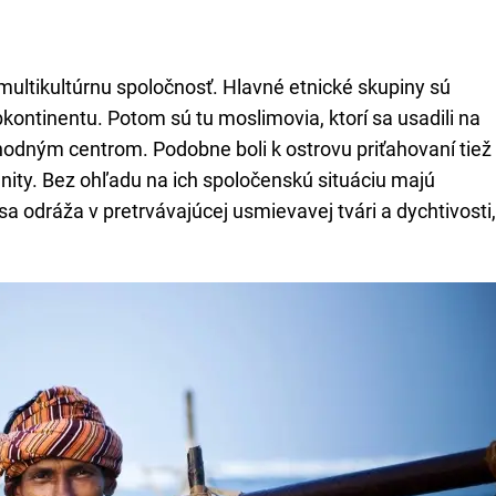
multikultúrnu spoločnosť. Hlavné etnické skupiny sú
kontinentu. Potom sú tu moslimovia, ktorí sa usadili na
hodným centrom. Podobne boli k ostrovu priťahovaní tiež
munity. Bez ohľadu na ich spoločenskú situáciu majú
sa odráža v pretrvávajúcej usmievavej tvári a dychtivosti,