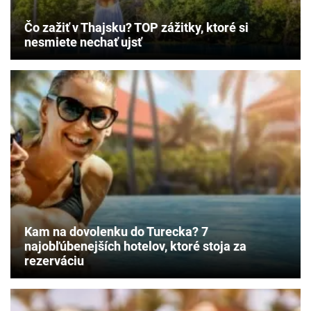
Čo zažiť v Thajsku? TOP zážitky, ktoré si
nesmiete nechať ujsť
Kam na dovolenku do Turecka? 7
najobľúbenejších hotelov, ktoré stoja za
rezerváciu