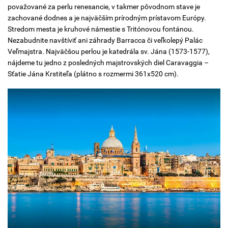
považované za perlu renesancie, v takmer pôvodnom stave je
zachované dodnes a je najväčším prírodným prístavom Európy.
Stredom mesta je kruhové námestie s Tritónovou fontánou.
Nezabudnite navštíviť ani záhrady Barracca či veľkolepý Palác
Veľmajstra. Najväčšou perlou je katedrála sv. Jána (1573-1577),
nájdeme tu jedno z posledných majstrovských diel Caravaggia –
Sťatie Jána Krstiteľa (plátno s rozmermi 361x520 cm).