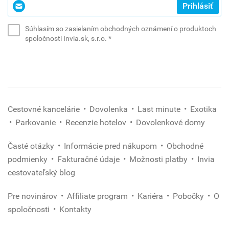
Zadajte
Prihlásiť
svoj
e-
Súhlasím so zasielaním obchodných oznámení o produktoch
mail
(povinné)
spoločnosti Invia.sk, s.r.o.
*
*
(povinné)
Cestovné kancelárie
Dovolenka
Last minute
Exotika
Parkovanie
Recenzie hotelov
Dovolenkové domy
Časté otázky
Informácie pred nákupom
Obchodné
podmienky
Fakturačné údaje
Možnosti platby
Invia
cestovateľský blog
Pre novinárov
Affiliate program
Kariéra
Pobočky
O
spoločnosti
Kontakty