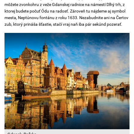
môžete zvonkohru z veže Gdanskej radnice na námestí Dlhý trh, z
ktorej budete počuť Ódu na radosť. Zároveň tu nájdeme aj symbol
mesta, Neptúnovu fontánu z roku 1633. Nezabudnite ani na Čertov
zub, ktorý prináša šťastie, stačí vraj naň iba pár sekúnd pozerať.