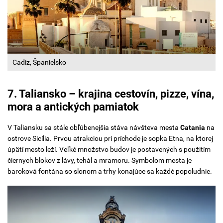
Cadiz, Španielsko
7. Taliansko – krajina cestovín, pizze, vína,
mora a antických pamiatok
V Taliansku sa stále obľúbenejšia stáva návšteva mesta
Catania
na
ostrove Sicília. Prvou atrakciou pri príchode je sopka Etna, na ktorej
úpätí mesto leží. Veľké množstvo budov je postavených s použitím
čiernych blokov z lávy, tehál a mramoru. Symbolom mesta je
baroková fontána so slonom a trhy konajúce sa každé popoludnie.