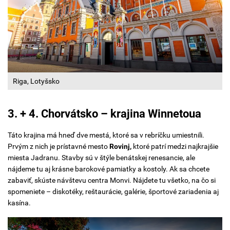
Riga, Lotyšsko
3. + 4. Chorvátsko – krajina Winnetoua
Táto krajina má hneď dve mestá, ktoré sa v rebríčku umiestnili.
Prvým z nich je prístavné mesto
Rovinj,
ktoré patrí medzi najkrajšie
miesta Jadranu. Stavby sú v štýle benátskej renesancie, ale
nájdeme tu aj krásne barokové pamiatky a kostoly. Ak sa chcete
zabaviť, skúste návštevu centra Monvi. Nájdete tu všetko, na čo si
spomeniete – diskotéky, reštaurácie, galérie, športové zariadenia aj
kasína.