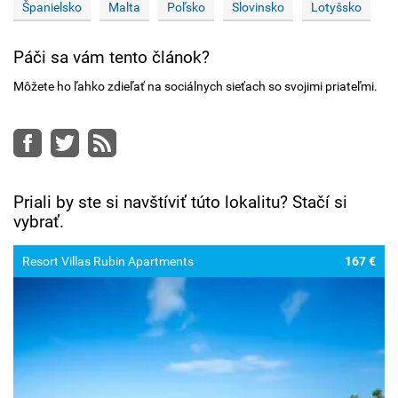
Španielsko
Malta
Poľsko
Slovinsko
Lotyšsko
Páči sa vám tento článok?
Môžete ho ľahko zdieľať na sociálnych sieťach so svojimi priateľmi.
Facebook
Twitter
RSS
Priali by ste si navštíviť túto lokalitu? Stačí si
vybrať.
Resort Villas Rubin Apartments
167 €