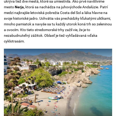
ukrýva tiež dve mestá, ktoré sa umiestnila. Ako prvé navštívime
mesto
Nerja,
ktorá sa nachádza na juhovýchode Andalúzie. Patrí
medzi najkrajšie letoviská pobrežia Costa del Sol a láka hlavne na
svoje historické jadro. Uchvátia vás prechádzky kľukatými uličkami,
mnoho pamiatok a navyše sa tu každý utorok koná trh so zeleninou
a ovocím. Kto tieto stredomorské trhy zažil vie, že je to
nezabudnuteľný zážitok. Oblasť je tiež vyhľadávaná vďaka
cyklotrasám.