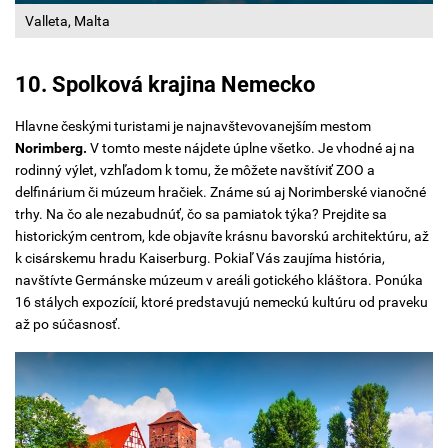
Valleta, Malta
10. Spolková krajina Nemecko
Hlavne českými turistami je najnavštevovanejším mestom
Norimberg.
V tomto meste nájdete úplne všetko. Je vhodné aj na
rodinný výlet, vzhľadom k tomu, že môžete navštíviť ZOO a
delfinárium či múzeum hračiek. Známe sú aj Norimberské vianočné
trhy. Na čo ale nezabudnúť, čo sa pamiatok týka? Prejdite sa
historickým centrom, kde objavíte krásnu bavorskú architektúru, až
k cisárskemu hradu Kaiserburg. Pokiaľ Vás zaujíma história,
navštívte Germánske múzeum v areáli gotického kláštora. Ponúka
16 stálych expozícií, ktoré predstavujú nemeckú kultúru od praveku
až po súčasnosť.