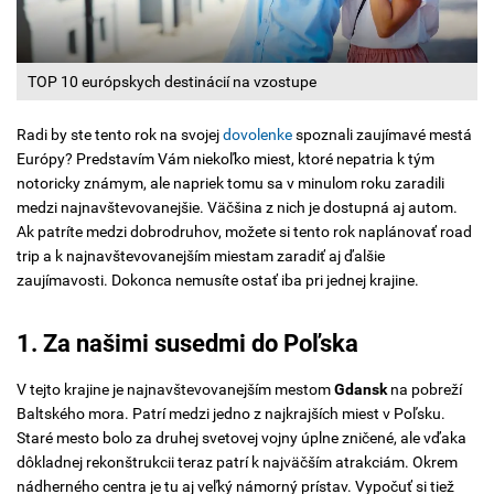
TOP 10 európskych destinácií na vzostupe
Radi by ste tento rok na svojej
dovolenke
spoznali zaujímavé mestá
Európy? Predstavím Vám niekoľko miest, ktoré nepatria k tým
notoricky známym, ale napriek tomu sa v minulom roku zaradili
medzi najnavštevovanejšie. Väčšina z nich je dostupná aj autom.
Ak patríte medzi dobrodruhov, možete si tento rok naplánovať road
trip a k najnavštevovanejším miestam zaradiť aj ďalšie
zaujímavosti. Dokonca nemusíte ostať iba pri jednej krajine.
1. Za našimi susedmi do Poľska
V tejto krajine je najnavštevovanejším mestom
Gdansk
na pobreží
Baltského mora. Patrí medzi jedno z najkrajších miest v Poľsku.
Staré mesto bolo za druhej svetovej vojny úplne zničené, ale vďaka
dôkladnej rekonštrukcii teraz patrí k najväčším atrakciám. Okrem
nádherného centra je tu aj veľký námorný prístav. Vypočuť si tiež