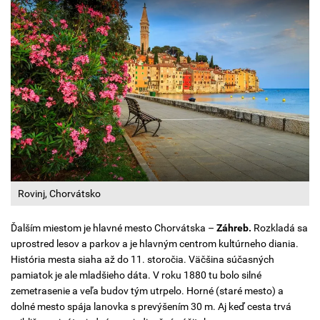
Rovinj, Chorvátsko
Ďalším miestom je hlavné mesto Chorvátska –
Záhreb.
Rozkladá sa
uprostred lesov a parkov a je hlavným centrom kultúrneho diania.
História mesta siaha až do 11. storočia. Väčšina súčasných
pamiatok je ale mladšieho dáta. V roku 1880 tu bolo silné
zemetrasenie a veľa budov tým utrpelo. Horné (staré mesto) a
dolné mesto spája lanovka s prevýšením 30 m. Aj keď cesta trvá