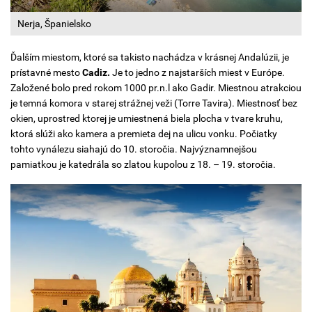
Nerja, Španielsko
Ďalším miestom, ktoré sa takisto nachádza v krásnej Andalúzii, je
prístavné mesto
Cadiz.
Je to jedno z najstarších miest v Európe.
Založené bolo pred rokom 1000 pr.n.l ako Gadir. Miestnou atrakciou
je temná komora v starej strážnej veži (Torre Tavira). Miestnosť bez
okien, uprostred ktorej je umiestnená biela plocha v tvare kruhu,
ktorá slúži ako kamera a premieta dej na ulicu vonku. Počiatky
tohto vynálezu siahajú do 10. storočia. Najvýznamnejšou
pamiatkou je katedrála so zlatou kupolou z 18. – 19. storočia.