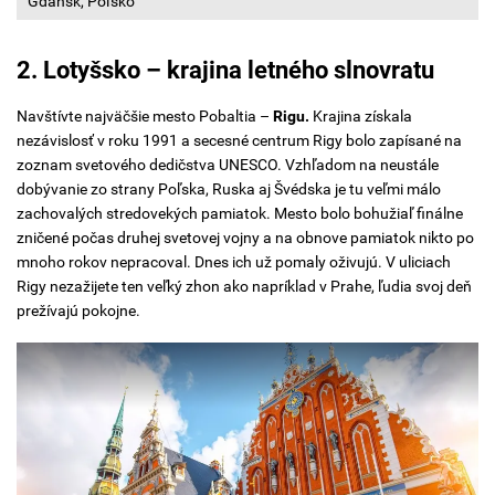
Gdansk, Poľsko
2. Lotyšsko – krajina letného slnovratu
Navštívte najväčšie mesto Pobaltia –
Rigu.
Krajina získala
nezávislosť v roku 1991 a secesné centrum Rigy bolo zapísané na
zoznam svetového dedičstva UNESCO. Vzhľadom na neustále
dobývanie zo strany Poľska, Ruska aj Švédska je tu veľmi málo
zachovalých stredovekých pamiatok. Mesto bolo bohužiaľ finálne
zničené počas druhej svetovej vojny a na obnove pamiatok nikto po
mnoho rokov nepracoval. Dnes ich už pomaly oživujú. V uliciach
Rigy nezažijete ten veľký zhon ako napríklad v Prahe, ľudia svoj deň
prežívajú pokojne.