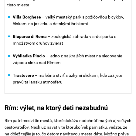
tieto miesta:
Villa Borghese
– veľký mestský park s požičovňou bicyklov,
člnkami na jazierku a detskými ihriskami
Bioparco di Roma
– zoologická záhrada v srdci parku s
množstvom druhov zvierat
Vyhliadka Pincio
– jedno z najkrajších miest na sledovanie
západu slnka nad Rímom
Trastevere
– malebná štvrť s úzkymi uličkami, kde zažijete
pravú taliansku atmosféru
Rím: výlet, na ktorý deti nezabudnú
Rím patrí medzi tie mestá, ktoré dokážu nadchnúť malých aj veľkých
cestovateľov. Nech už navštívite ktorúkoľvek pamiatku, vedzte, že
najdôležitejšie je to, čo deťom návštevou mesta dáte. Možno práve