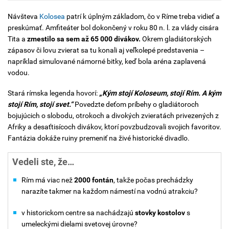
Návšteva
Kolosea
patrí k úplným základom, čo v Ríme treba vidieť a
preskúmať. Amfiteáter bol dokončený v roku 80 n. l. za vlády cisára
Tita a
zmestilo sa sem až 65 000 divákov.
Okrem gladiátorských
zápasov či lovu zvierat sa tu konali aj veľkolepé predstavenia –
napríklad simulované námorné bitky, keď bola aréna zaplavená
vodou.
Stará rímska legenda hovorí:
„Kým stojí Koloseum, stojí Rím. A kým
stojí Rím, stojí svet.“
Povedzte deťom príbehy o gladiátoroch
bojujúcich o slobodu, otrokoch a divokých zvieratách privezených z
Afriky a desaťtisícoch divákov, ktorí povzbudzovali svojich favoritov.
Fantázia dokáže ruiny premeniť na živé historické divadlo.
Vedeli ste, že…
Rím má viac než
2000 fontán
, takže počas prechádzky
narazíte takmer na každom námestí na vodnú atrakciu?
v historickom centre sa nachádzajú
stovky kostolov
s
umeleckými dielami svetovej úrovne?