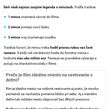
Deti však najviac zaujme legenda o minciach.
Podľa tradície:
1 minca
znamená návrat do Ríma
2 mince
prinesú novú lásku
3 mince
vraj znamenajú svadbu
Tradícia hovorí, že mincu treba
hodiť pravou rukou cez ľavé
rameno
. Každý rok návštevníci hodia do fontány mince v
hodnote
viac ako milión eur
. Peniaze sa pravidelne vyberajú a
putujú na charitatívne účely v Ríme.
Prečo je Rím ideálne miesto na cestovanie s
deťmi?
Rím je ideálne mesto na rodinné cestovanie aj preto, že mnoho
pamiatok sa nachádza pomerne blízko pri sebe. Aj s menšími
deťmi tak môžete mesto objavovať bez dlhých presunov.
Rodinné prechádzky si môžete spestriť jednoduchými hrami: