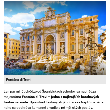
Fontána di Trevi
Len pár minút chôdze od Španielskych schodov sa nachádza
majestátna
Fontána di Trevi
– jedna z najkrajších barokových
fontán na svete.
Uprostred fontány stojí boh mora Neptún a okolo
neho sa odohráva kamenné divadlo plné mýtických postáv.