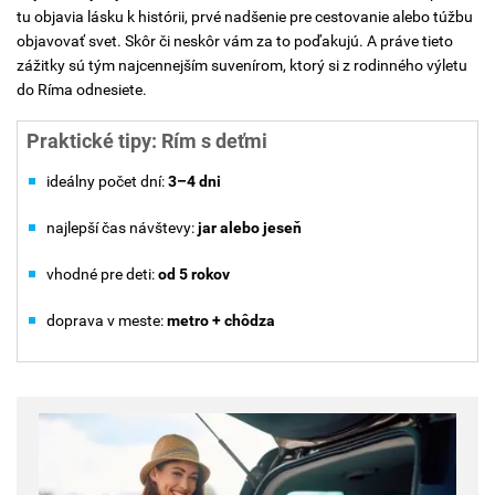
tu objavia lásku k histórii, prvé nadšenie pre cestovanie alebo túžbu
objavovať svet. Skôr či neskôr vám za to poďakujú. A práve tieto
zážitky sú tým najcennejším suvenírom, ktorý si z rodinného výletu
do Ríma odnesiete.
Praktické tipy: Rím s deťmi
ideálny počet dní:
3–4 dni
najlepší čas návštevy:
jar alebo jeseň
vhodné pre deti:
od 5 rokov
doprava v meste:
metro + chôdza