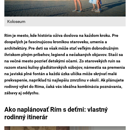
Koloseum
Rím je mesto, kde história ožíva doslova na každom kroku. Pre
dospelých je fascinujúcou kronikou staroveku, umenia a
architektúry. Pre deti sa však môže stať veľkým dobrodružným
ihriskom plným príbehov, legiend a nečakaných objavov. Stačí sa
na večné mesto pozrieť detskými očami. Zo starovekých ruín sa
razom stanú kulisy gladiátorských súbojov, námestia sa premenia
na javiská plné fontán a každá úzka ulička môže skrývať malé
prekvapenie, napríklad tú najlepšiu zmrzlinu v okolí. Ak plánujete
rodinný výlet do Ríma, čaká vás ideálna kombinácia poznávania,
zábavy aj oddychu.
Ako naplánovať Rím s deťmi: vlastný
rodinný itinerár