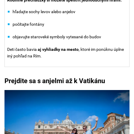
hľadajte sochy levov alebo anjelov
počítajte fontány
objavujte staroveké symboly vytesané do budov
Deti často bavia
aj vyhliadky na mesto
, ktoré im ponúknu úplne
iný pohľad na Rím.
Prejdite sa s anjelmi až k Vatikánu