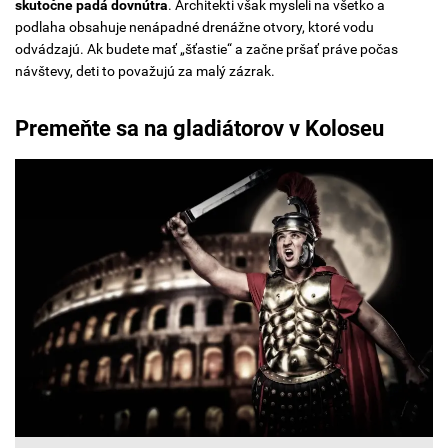
skutočne padá dovnútra
. Architekti však mysleli na všetko a
podlaha obsahuje nenápadné drenážne otvory, ktoré vodu
odvádzajú. Ak budete mať „šťastie“ a začne pršať práve počas
návštevy, deti to považujú za malý zázrak.
Premeňte sa na gladiátorov v Koloseu