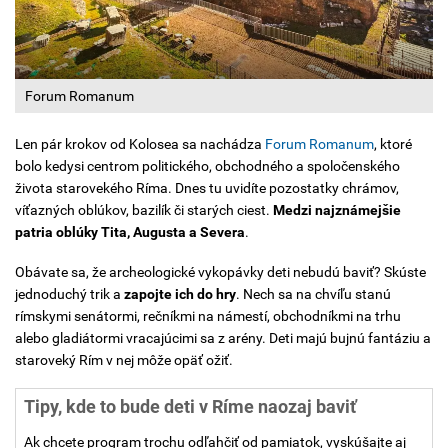
Forum Romanum
Len pár krokov od Kolosea sa nachádza
Forum Romanum
, ktoré
bolo kedysi centrom politického, obchodného a spoločenského
života starovekého Ríma. Dnes tu uvidíte pozostatky chrámov,
víťazných oblúkov, bazilík či starých ciest.
Medzi najznámejšie
patria oblúky
Tita, Augusta a Severa
.
Obávate sa, že archeologické vykopávky deti nebudú baviť? Skúste
jednoduchý trik a
zapojte ich do hry
. Nech sa na chvíľu stanú
rímskymi senátormi, rečníkmi na námestí, obchodníkmi na trhu
alebo gladiátormi vracajúcimi sa z arény. Deti majú bujnú fantáziu a
staroveký Rím v nej môže opäť ožiť.
Tipy, kde to bude deti v Ríme naozaj baviť
Ak chcete program trochu odľahčiť od pamiatok, vyskúšajte aj