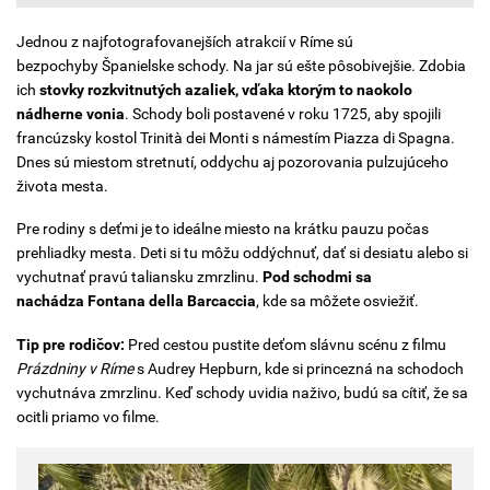
Jednou z najfotografovanejších atrakcií v Ríme sú
bezpochyby Španielske schody. Na jar sú ešte pôsobivejšie. Zdobia
ich
stovky rozkvitnutých azaliek, vďaka ktorým to naokolo
nádherne vonia
. Schody boli postavené v roku 1725, aby spojili
francúzsky kostol Trinità dei Monti s námestím Piazza di Spagna.
Dnes sú miestom stretnutí, oddychu aj pozorovania pulzujúceho
života mesta.
Pre rodiny s deťmi je to ideálne miesto na krátku pauzu počas
prehliadky mesta. Deti si tu môžu oddýchnuť, dať si desiatu alebo si
vychutnať pravú taliansku zmrzlinu.
Pod schodmi sa
nachádza Fontana della Barcaccia
, kde sa môžete osviežiť.
Tip pre rodičov:
Pred cestou pustite deťom slávnu scénu z filmu
Prázdniny v Ríme
s Audrey Hepburn, kde si princezná na schodoch
vychutnáva zmrzlinu. Keď schody uvidia naživo, budú sa cítiť, že sa
ocitli priamo vo filme.