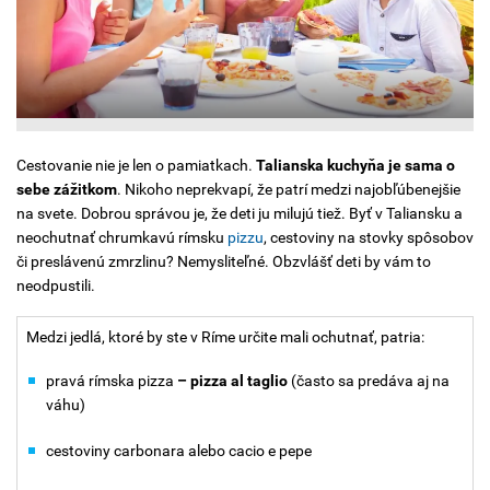
Cestovanie nie je len o pamiatkach.
Talianska kuchyňa je sama o
sebe zážitkom
. Nikoho neprekvapí, že patrí medzi najobľúbenejšie
na svete. Dobrou správou je, že deti ju milujú tiež. Byť v Taliansku a
neochutnať chrumkavú rímsku
pizzu
, cestoviny na stovky spôsobov
či preslávenú zmrzlinu? Nemysliteľné. Obzvlášť deti by vám to
neodpustili.
Medzi jedlá, ktoré by ste v Ríme určite mali ochutnať, patria:
pravá rímska pizza
– pizza al taglio
(často sa predáva aj na
váhu)
cestoviny carbonara alebo cacio e pepe