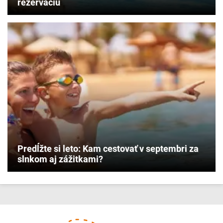
rezerváciu
Predĺžte si leto: Kam cestovať v septembri za
slnkom aj zážitkami?