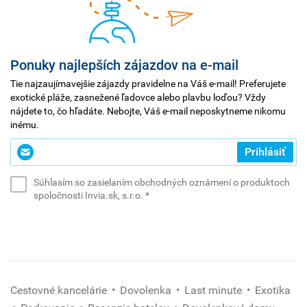
Ponuky najlepších zájazdov na e-mail
Tie najzaujímavejšie zájazdy pravidelne na Váš e-mail! Preferujete
exotické pláže, zasnežené ľadovce alebo plavbu loďou? Vždy
nájdete to, čo hľadáte. Nebojte, Váš e-mail neposkytneme nikomu
inému.
Zadajte
Prihlásiť
svoj
e-
Súhlasím so zasielaním obchodných oznámení o produktoch
mail
(povinné)
spoločnosti Invia.sk, s.r.o.
*
*
(povinné)
Cestovné kancelárie
Dovolenka
Last minute
Exotika