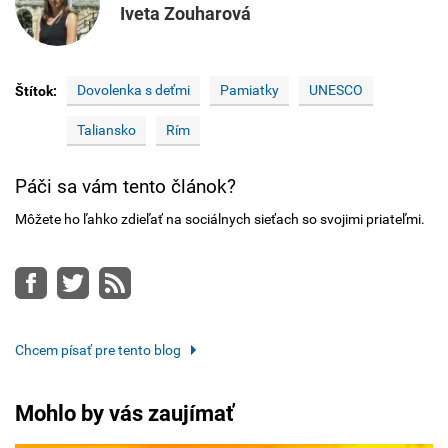
Iveta Zouharová
Dovolenka s deťmi
Pamiatky
UNESCO
Štítok:
Taliansko
Rím
Páči sa vám tento článok?
Môžete ho ľahko zdieľať na sociálnych sieťach so svojimi priateľmi.
Facebook
Twitter
RSS
Chcem písať pre tento blog
Mohlo by vás zaujímať