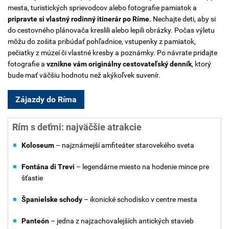
mesta, turistických sprievodcov alebo fotografie pamiatok a
pripravte si vlastný rodinný itinerár po Ríme
. Nechajte deti, aby si
do cestovného plánovača kreslili alebo lepili obrázky. Počas výletu
môžu do zošita pribúdať pohľadnice, vstupenky z pamiatok,
pečiatky z múzeí či vlastné kresby a poznámky. Po návrate pridajte
fotografie a
vznikne vám originálny cestovateľský denník
, ktorý
bude mať väčšiu hodnotu než akýkoľvek suvenír.
Zájazdy do Ríma
Rím s deťmi: najväčšie atrakcie
Koloseum
– najznámejší amfiteáter starovekého sveta
Fontána di Trevi
– legendárne miesto na hodenie mince pre
šťastie
Španielske schody
– ikonické schodisko v centre mesta
Panteón
– jedna z najzachovalejších antických stavieb