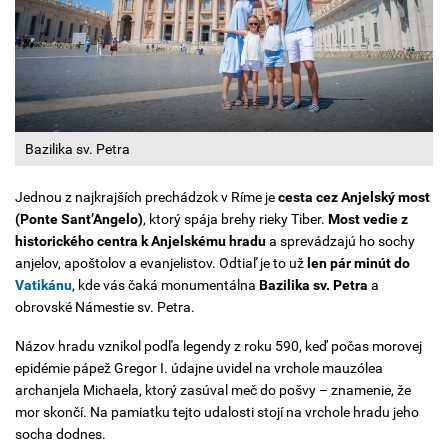
Bazilika sv. Petra
Jednou z najkrajších prechádzok v Ríme je
cesta cez Anjelský most
(Ponte Sant’Angelo)
, ktorý spája brehy rieky Tiber.
Most vedie z
historického centra k Anjelskému hradu
a sprevádzajú ho sochy
anjelov, apoštolov a evanjelistov. Odtiaľ je to už
len pár minút do
Vatikánu
, kde vás čaká monumentálna
Bazilika sv. Petra
a
obrovské Námestie sv. Petra.
Názov hradu vznikol podľa legendy z roku 590, keď počas morovej
epidémie pápež Gregor I. údajne uvidel na vrchole mauzólea
archanjela Michaela, ktorý zasúval meč do pošvy – znamenie, že
mor skončí. Na pamiatku tejto udalosti stojí na vrchole hradu jeho
socha dodnes.