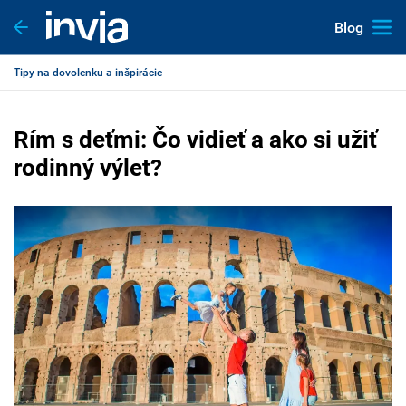
Blog
Tipy na dovolenku a inšpirácie
Rím s deťmi: Čo vidieť a ako si užiť
rodinný výlet?