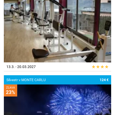
13.3. - 20.03.2027
Silvestr v MONTE CARLU
124 €
ZĽAVA
23%