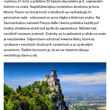
rozlohou 61 km2 a približne 33 tisícmi obyvateľov je 5. najmenším
štátom na svete. Najobľúbenejšou turistickou atrakciou je hora
Monte Titano na ktorej troch vrcholkoch sa nachádzajú tri
pevnostné veže - zobrazené sú aj na vlajke a štátnom znaku. Na
Sanmarínskou námestí Piazza della Liberta prebieha každé pol
hodiny striedanie stráží (od apríla do septembra). Môžete tiež
navštíviť múzeum známok. Známky sú tu jedinečné a nikde na svete
je nezoženiete. Odporúčam ochutnať miestne likéry, ktoré sú
vyrábané v mnohých chuťových variantoch a sú aj skvelým
suvenírom. Ďalším bonusom je, že sa na miestne nákupy
nevzťahujú dane a clá.