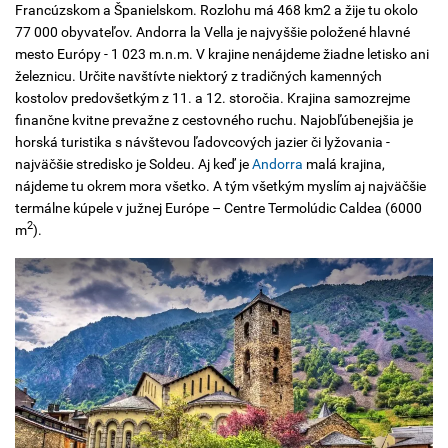
Francúzskom a Španielskom. Rozlohu má 468 km2 a žije tu okolo
77 000 obyvateľov. Andorra la Vella je najvyššie položené hlavné
mesto Európy - 1 023 m.n.m. V krajine nenájdeme žiadne letisko ani
železnicu. Určite navštívte niektorý z tradičných kamenných
kostolov predovšetkým z 11. a 12. storočia. Krajina samozrejme
finančne kvitne prevažne z cestovného ruchu. Najobľúbenejšia je
horská turistika s návštevou ľadovcových jazier či lyžovania -
najväčšie stredisko je Soldeu. Aj keď je
Andorra
malá krajina,
nájdeme tu okrem mora všetko. A tým všetkým myslím aj najväčšie
termálne kúpele v južnej Európe – Centre Termolúdic Caldea (6000
2
m
).