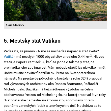
San Marino
5. Mestský štát Vatikán
Vedeli ste, že priamo v Ríme sa nachádza najmenší štát sveta?
2
Vatikán
má necelých 1000 obyvateľov a rozlohu 0.44 km
. Hlavou
štátu je Pápež František. Aj keď sa jedná o tak malý štát, na
prehliadku jeho zaujímavostí Vám nebude stačiť iba niekoľko minút.
Určite musíte navštíviť baziliku sv. Petra na Svätopeterskom
námestí. Na prestavbe pôvodného kostola (z roku 324) pracoval
rad významných architektov ako Donato Bramante, Raffael či
Michelangelo. Bazilika má tiež nádhernú výzdobu na čele s
obdivovanou freskou od Michelangela, na ktorej pracoval štyri roky.
Svätopeterské námestie, na ktorom stojí spomínaný chrám,
poznáme z mnohých fotiek a televíznych relácií. Nachádza sa tu
kolonáda so štyrmi radmi travertínových dórskych stĺpov.