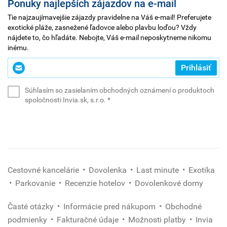
Ponuky najlepších zájazdov na e-mail
Tie najzaujímavejšie zájazdy pravidelne na Váš e-mail! Preferujete
exotické pláže, zasnežené ľadovce alebo plavbu loďou? Vždy
nájdete to, čo hľadáte. Nebojte, Váš e-mail neposkytneme nikomu
inému.
Zadajte
Prihlásiť
svoj
e-
Súhlasím so zasielaním obchodných oznámení o produktoch
mail
(povinné)
spoločnosti Invia.sk, s.r.o.
*
*
(povinné)
Cestovné kancelárie
Dovolenka
Last minute
Exotika
Parkovanie
Recenzie hotelov
Dovolenkové domy
Časté otázky
Informácie pred nákupom
Obchodné
podmienky
Fakturačné údaje
Možnosti platby
Invia