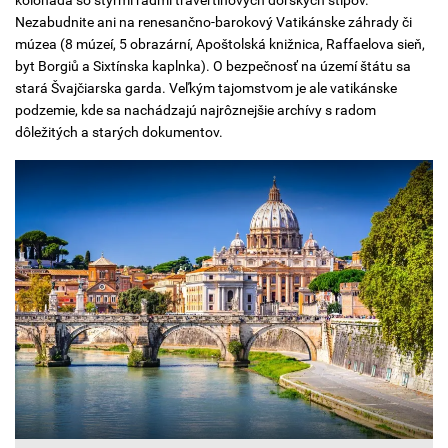
Nezabudnite ani na renesančno-barokový Vatikánske záhrady či
múzea (8 múzeí, 5 obrazární, Apoštolská knižnica, Raffaelova sieň,
byt Borgiů a Sixtínska kaplnka). O bezpečnosť na území štátu sa
stará Švajčiarska garda. Veľkým tajomstvom je ale vatikánske
podzemie, kde sa nachádzajú najrôznejšie archívy s radom
dôležitých a starých dokumentov.