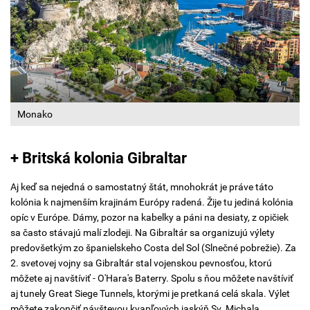
Monako
+ Britská kolonia Gibraltar
Aj keď sa nejedná o samostatný štát, mnohokrát je práve táto
kolónia k najmenším krajinám Európy radená. Žije tu jediná kolónia
opíc v Európe. Dámy, pozor na kabelky a páni na desiaty, z opičiek
sa často stávajú malí zlodeji. Na Gibraltár sa organizujú výlety
predovšetkým zo španielskeho Costa del Sol (Slnečné pobrežie). Za
2. svetovej vojny sa Gibraltár stal vojenskou pevnosťou, ktorú
môžete aj navštíviť - O'Hara's Baterry. Spolu s ňou môžete navštíviť
aj tunely Great Siege Tunnels, ktorými je pretkaná celá skala. Výlet
môžete zakončiť návštevou kvapľových jaskýň Sv. Michala.