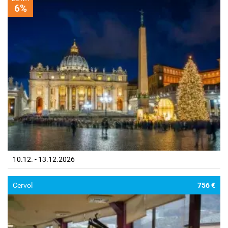
6%
10.12. - 13.12.2026
Cervol
756 €