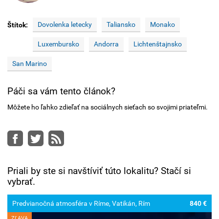
Dovolenka letecky
Taliansko
Monako
Štítok:
Luxembursko
Andorra
Lichtenštajnsko
San Marino
Páči sa vám tento článok?
Môžete ho ľahko zdieľať na sociálnych sieťach so svojimi priateľmi.
Facebook
Twitter
RSS
Priali by ste si navštíviť túto lokalitu? Stačí si
vybrať.
Predvianočná atmosféra v Ríme, Vatikán, Rím
840 €
ZĽAVA