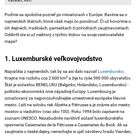
Vatikán, Rím
Poďme sa spoločne pozrieť po miniatúrach v Európe. Bavíme sa o
najmenších štátoch, ktoré však majú čo ponúknuť. Či už hovoríme o
ich dejinách, tradíciách, pamiatkach či prírodných zaujímavostiach.
Odškrtli ste si už niektorý z týchto štátov na svoje cestovateľské
mape?
1. Luxemburské veľkovojvodstvo
Najväčšia z najmenších, tak by sa asi dalo nazvať
Luxembursko
.
2
Krajina má rozlohu cca 2 600 km
a žije tu vyše 590 000 obyvateľov.
Štát je súčasťou BENELUXU (Belgicko, Holandsko, Luxembursko) -
politicko-ekonomická únie západnej Európy. Luxembourg je
označovaný za najporozuhodnejšie umiestnené európske hlavné
mesto. Leží na sútoku riek Alzette a Pétrusse a je známe ako mesto
mostov a viaduktov (viac ako 100). Roku 1994 bolo zapísané na
zoznam UNESCO. Nezabudnite navštíviť súčasť luxemburského
opevnenia Casemates de la Pétrusse a Casemates du Bock. Ak sa
zaujímate o české dejiny, nenechajte si ujsť návštevu hradu Vianden,