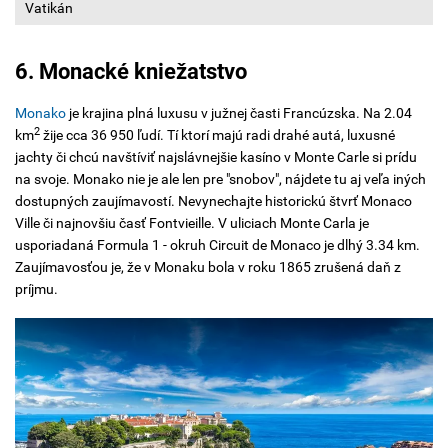
Vatikán
6. Monacké kniežatstvo
Monako
je krajina plná luxusu v južnej časti Francúzska. Na 2.04
2
km
žije cca 36 950 ľudí. Tí ktorí majú radi drahé autá, luxusné
jachty či chcú navštíviť najslávnejšie kasíno v Monte Carle si prídu
na svoje. Monako nie je ale len pre "snobov", nájdete tu aj veľa iných
dostupných zaujímavostí. Nevynechajte historickú štvrť Monaco
Ville či najnovšiu časť Fontvieille. V uliciach Monte Carla je
usporiadaná Formula 1 - okruh Circuit de Monaco je dlhý 3.34 km.
Zaujímavosťou je, že v Monaku bola v roku 1865 zrušená daň z
príjmu.