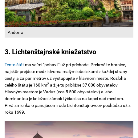
Andorra
3. Lichtenštajnské kniežatstvo
Tento štát
ma veľmi "pobavil" už pri príchode. Prekročíte hranice,
najskôr prejdete medzi dvoma malými obeliskami z každej strany
cesty, a za pár metrov už vystupujete v hlavnom meste. Rozloha
2
celého štátu je 160 km
a žije tu približne 37 000 obyvateľov.
Hlavným mestom je Vaduz (cca 5 500 obyvateľov) a jeho
dominantou je kniežací zámok týčiaci sa na kopci nad mestom.
Prvá zmienka o panujúcom rode Lichtenštajnovcov pochádza už z
roku 1699.