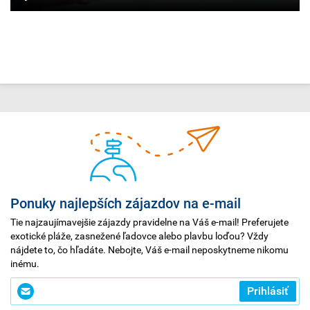
Ponuky najlepších zájazdov na e-mail
Tie najzaujímavejšie zájazdy pravidelne na Váš e-mail! Preferujete
exotické pláže, zasnežené ľadovce alebo plavbu loďou? Vždy
nájdete to, čo hľadáte. Nebojte, Váš e-mail neposkytneme nikomu
inému.
Zadajte
Prihlásiť
svoj