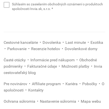
e-
Súhlasím so zasielaním obchodných oznámení o produktoch
mail
(povinné)
spoločnosti Invia.sk, s.r.o.
*
*
(povinné)
Cestovné kancelárie
Dovolenka
Last minute
Exotika
Parkovanie
Recenzie hotelov
Dovolenkové domy
Časté otázky
Informácie pred nákupom
Obchodné
podmienky
Fakturačné údaje
Možnosti platby
Invia
cestovateľský blog
Pre novinárov
Affiliate program
Kariéra
Pobočky
O
spoločnosti
Kontakty
Ochrana súkromia
Nastavenie súkromia
Mapa webu