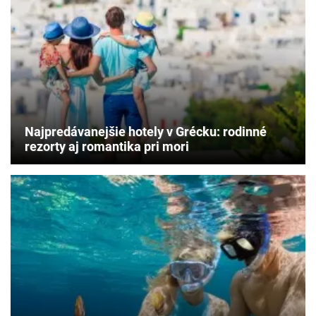
dovolenku.
Zistite,
čo
si
overiť
ešte
pred
rezerváciou,
aby
Najpredávanejšie hotely v Grécku: rodinné
vás
rezorty aj romantika pri mori
po
príchode
nečakali
nepríjemné
prekvapenia.