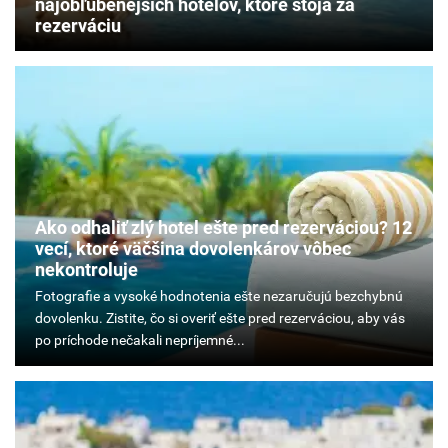
najobľúbenejších hotelov, ktoré stoja za
rezerváciu
Ako odhaliť zlý hotel ešte pred rezerváciou? 12
vecí, ktoré väčšina dovolenkárov vôbec
nekontroluje
Fotografie
a
vysoké
hodnotenia
ešte
nezaručujú
bezchybnú