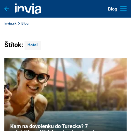
Blog
Invia.sk
Blog
Štítok:
Hotel
Kam na dovolenku do Turecka? 7