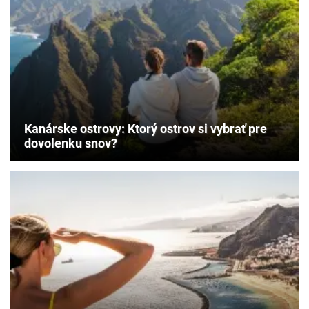
a
deti
sa
nebudú
nudiť
ani
minútu?
Kanárske
ostrovy
Kanárske ostrovy: Ktorý ostrov si vybrať pre
sú
dovolenku snov?
stávkou
na
istotu.