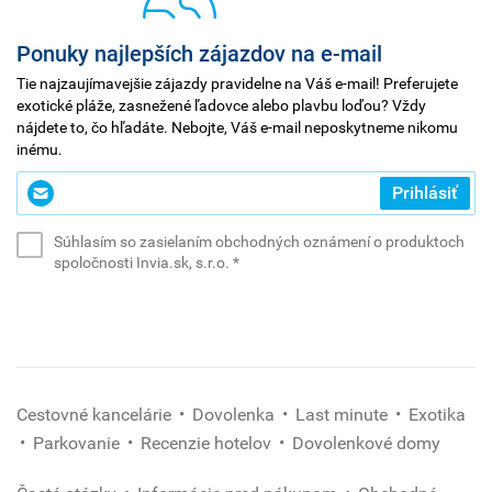
Ponuky najlepších zájazdov na e-mail
Tie najzaujímavejšie zájazdy pravidelne na Váš e-mail! Preferujete
exotické pláže, zasnežené ľadovce alebo plavbu loďou? Vždy
nájdete to, čo hľadáte. Nebojte, Váš e-mail neposkytneme nikomu
inému.
Zadajte
Prihlásiť
svoj
e-
Súhlasím so zasielaním obchodných oznámení o produktoch
mail
(povinné)
spoločnosti Invia.sk, s.r.o.
*
*
(povinné)
Cestovné kancelárie
Dovolenka
Last minute
Exotika
Parkovanie
Recenzie hotelov
Dovolenkové domy