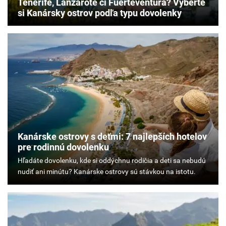
Tenerife, Lanzarote či Fuerteventura? Vyberte
si Kanársky ostrov podľa typu dovolenky
Kanárske ostrovy s deťmi: 7 najlepších hotelov
pre rodinnú dovolenku
Hľadáte
dovolenku,
kde
si
oddýchnu
rodičia