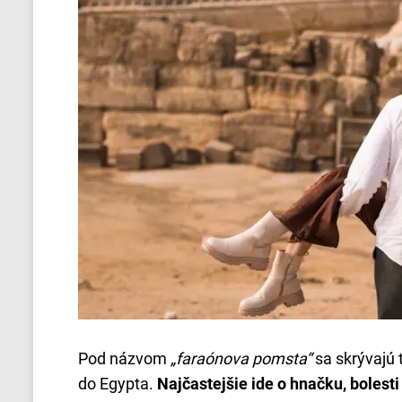
Pod názvom
„faraónova pomsta“
sa skrývajú 
do Egypta.
Najčastejšie ide o hnačku, bolest