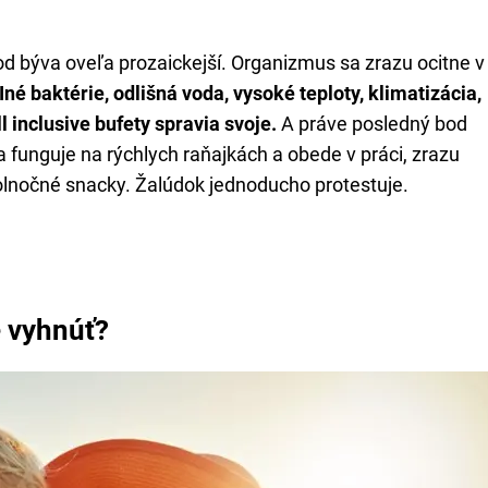
od býva oveľa prozaickejší. Organizmus sa zrazu ocitne v
Iné baktérie, odlišná voda, vysoké teploty, klimatizácia,
 inclusive bufety spravia svoje.
A práve posledný bod
 funguje na rýchlych raňajkách a obede v práci, zrazu
polnočné snacky. Žalúdok jednoducho protestuje.
e vyhnúť?