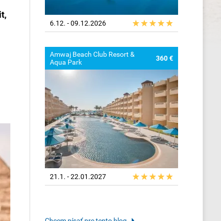
t,
6.12. - 09.12.2026
Amwaj Beach Club Resort &
360 €
Aqua Park
21.1. - 22.01.2027
Chcem písať pre tento blog