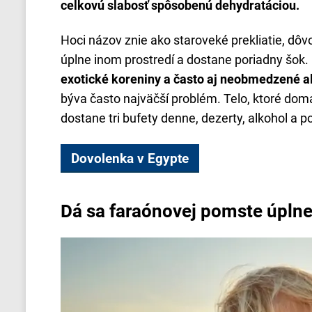
celkovú slabosť spôsobenú dehydratáciou.
Hoci názov znie ako staroveké prekliatie, dôv
úplne inom prostredí a dostane poriadny šok.
exotické koreniny a často aj neobmedzené all
býva často najväčší problém. Telo, ktoré doma
dostane tri bufety denne, dezerty, alkohol a 
Dovolenka v Egypte
Dá sa faraónovej pomste úpln