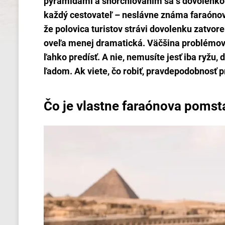
pyramídami a šnorchlovaním sa s dovolenkou
každý cestovateľ – neslávne známa faraóno
že polovica turistov strávi dovolenku zatvor
oveľa menej dramatická. Väčšina problémov
ľahko predísť. A nie, nemusíte jesť iba ryžu,
ľadom. Ak viete, čo robiť, pravdepodobnosť 
Čo je vlastne faraónova pomst