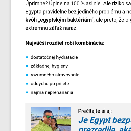
Úprimne? Úplne na 100 % asi nie. Ale riziko s
Egypta pravidelne bez jediného problému a n
kvôli „egyptským baktériám“
, ale preto, že
extrémnu záťaž naraz.
Najväčší rozdiel robí kombinácia:
dostatočnej hydratácie
základnej hygieny
rozumného stravovania
oddychu po prílete
najmä nepreháňania
Prečítajte si aj:
Je Egypt bezp
prezradila, ak