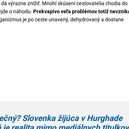
a dá výrazne znížiť. Mnohí skúsení cestovatelia chodia do
ejde o náhodu.
Prekvapivo veľa problémov totiž nevznik
 organizmus je po ceste unavený, dehydrovaný a dostane
ečný? Slovenka žijúca v Hurghade
á je realita mimo mediálnych titulkov