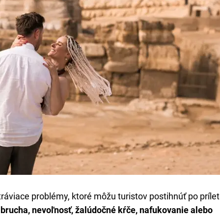
tráviace problémy, ktoré môžu turistov postihnúť po príle
i brucha, nevoľnosť, žalúdočné kŕče, nafukovanie alebo