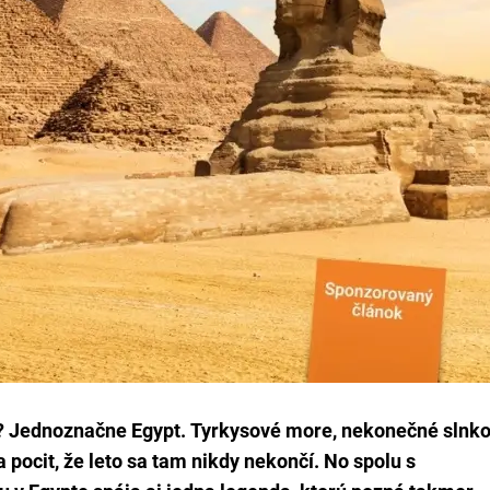
 Jednoznačne Egypt. Tyrkysové more, nekonečné slnko
 a pocit, že leto sa tam nikdy nekončí. No spolu s