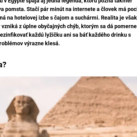
 v Egypte spája aj jedna legenda, ktorú pozná takmer
va pomsta.
Stačí pár minút na internete a človek má poci
ená na hotelovej izbe s čajom a suchármi.
Realita je však
 vzniká z úplne obyčajných chýb, ktorým sa dá pomerne
 dezinfikovať každú lyžičku ani sa báť každého drinku s
problémov výrazne klesá.
a?