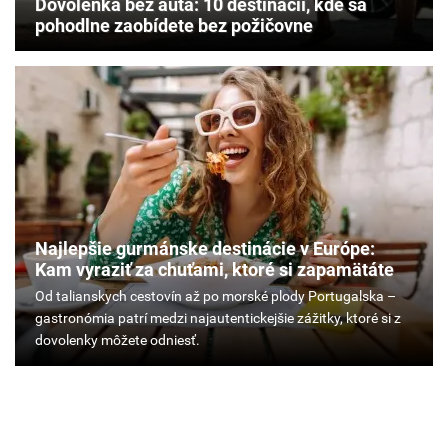
Dovolenka bez auta: 10 destinácií, kde sa
pohodlne zaobídete bez požičovne
Najlepšie gurmánske destinácie v Európe:
Kam vyraziť za chuťami, ktoré si zapamätáte
Od
talianskych
cestovín
až
po
morské
plody