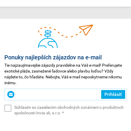
Portugalska
–
gastronómia
patrí
medzi
najautentickejšie
zážitky,
ktoré
si
Ponuky najlepších zájazdov na e-mail
z
dovolenky
Tie najzaujímavejšie zájazdy pravidelne na Váš e-mail! Preferujete
exotické pláže, zasnežené ľadovce alebo plavbu loďou? Vždy
môžete
nájdete to, čo hľadáte. Nebojte, Váš e-mail neposkytneme nikomu
odniesť.
inému.
Zadajte
Prihlásiť
svoj
e-
Súhlasím so zasielaním obchodných oznámení o produktoch
mail
(povinné)
spoločnosti Invia.sk, s.r.o.
*
*
(povinné)