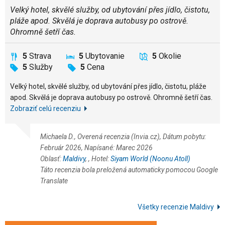
Velký hotel, skvělé služby, od ubytování přes jídlo, čistotu,
pláže apod. Skvělá je doprava autobusy po ostrově.
Ohromně šetří čas.
5
Strava
5
Ubytovanie
5
Okolie
5
Služby
5
Cena
Velký hotel, skvělé služby, od ubytování přes jídlo, čistotu, pláže
apod. Skvělá je doprava autobusy po ostrově. Ohromně šetří čas.
Zobraziť celú recenziu
Michaela D., Overená recenzia (Invia.cz), Dátum pobytu:
Február 2026, Napísané: Marec 2026
Oblasť:
Maldivy
,
, Hotel:
Siyam World (Noonu Atoll)
Táto recenzia bola preložená automaticky pomocou Google
Translate
Všetky recenzie Maldivy