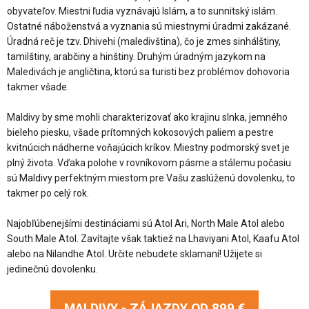
obyvateľov. Miestni ľudia vyznávajú Islám, a to sunnitský islám.
Ostatné náboženstvá a vyznania sú miestnymi úradmi zakázané.
Úradná reč je tzv. Dhivehi (maledivština), čo je zmes sinhálštiny,
tamilštiny, arabčiny a hinštiny. Druhým úradným jazykom na
Maledivách je angličtina, ktorú sa turisti bez problémov dohovoria
takmer všade.
Maldivy by sme mohli charakterizovať ako krajinu slnka, jemného
bieleho piesku, všade prítomných kokosových paliem a pestre
kvitnúcich nádherne voňajúcich kríkov. Miestny podmorský svet je
plný života. Vďaka polohe v rovníkovom pásme a stálemu počasiu
sú Maldivy perfektným miestom pre Vašu zaslúženú dovolenku, to
takmer po celý rok.
Najobľúbenejšími destináciami sú Atol Ari, North Male Atol alebo
South Male Atol. Zavítajte však taktiež na Lhaviyani Atol, Kaafu Atol
alebo na Nilandhe Atol. Určite nebudete sklamaní! Užijete si
jedinečnú dovolenku.
MALDIVY - ZÁJAZDY OD
899 €