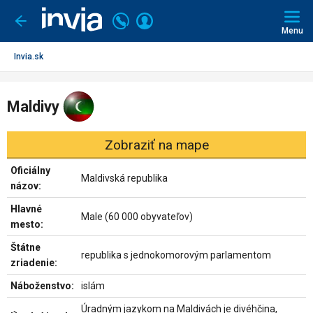
Invia.sk
Volajte
Prihlásiť
Ísť
späť
+421
Menu
sa
2
3221
Invia.sk
0491
Maldivy
Zobraziť na mape
Oficiálny
Maldivská republika
názov:
Hlavné
Male (60 000 obyvateľov)
mesto:
Štátne
republika s jednokomorovým parlamentom
zriadenie:
Náboženstvo:
islám
Úradným jazykom na Maldivách je divéhčina,