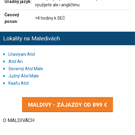
Úradný jazyk:
využijete ale i angličtinu
Časový
+4 hodiny k SEČ
posun:
Lokality na Maledivách
Lhaviyani Atol
Atol Ari
Severný Atol Male
Južný Atol Male
Kaafu Atol
MALDIVY - ZÁJAZDY OD
899 €
O MALDIVÁCH