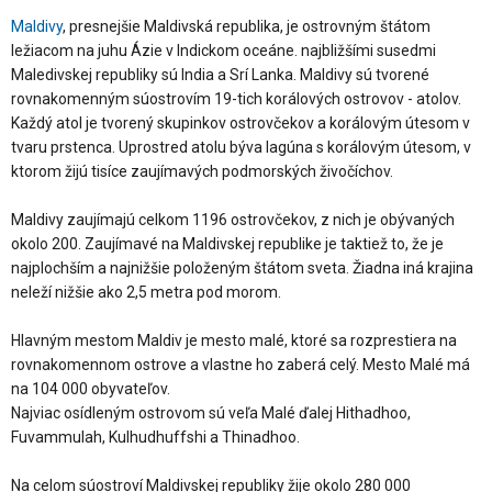
Maldivy
, presnejšie Maldivská republika, je ostrovným štátom
ležiacom na juhu Ázie v Indickom oceáne. najbližšími susedmi
Maledivskej republiky sú India a Srí Lanka. Maldivy sú tvorené
rovnakomenným súostrovím 19-tich korálových ostrovov - atolov.
Každý atol je tvorený skupinkov ostrovčekov a korálovým útesom v
tvaru prstenca. Uprostred atolu býva lagúna s korálovým útesom, v
ktorom žijú tisíce zaujímavých podmorských živočíchov.
Maldivy zaujímajú celkom 1196 ostrovčekov, z nich je obývaných
okolo 200. Zaujímavé na Maldivskej republike je taktiež to, že je
najplochším a najnižšie položeným štátom sveta. Žiadna iná krajina
neleží nižšie ako 2,5 metra pod morom.
Hlavným mestom Maldiv je mesto malé, ktoré sa rozprestiera na
rovnakomennom ostrove a vlastne ho zaberá celý. Mesto Malé má
na 104 000 obyvateľov.
Najviac osídleným ostrovom sú veľa Malé ďalej Hithadhoo,
Fuvammulah, Kulhudhuffshi a Thinadhoo.
Na celom súostroví Maldivskej republiky žije okolo 280 000