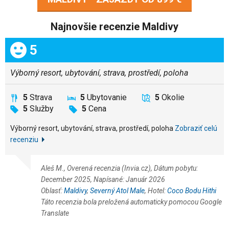
Najnovšie recenzie Maldivy
Celkom:
5
Výborný resort, ubytování, strava, prostředí, poloha
5
Strava
5
Ubytovanie
5
Okolie
5
Služby
5
Cena
Výborný resort, ubytování, strava, prostředí, poloha
Zobraziť celú
recenziu
Aleš M., Overená recenzia (Invia.cz), Dátum pobytu:
December 2025, Napísané: Január 2026
Oblasť:
Maldivy
,
Severný Atol Male
, Hotel:
Coco Bodu Hithi
Táto recenzia bola preložená automaticky pomocou Google
Translate