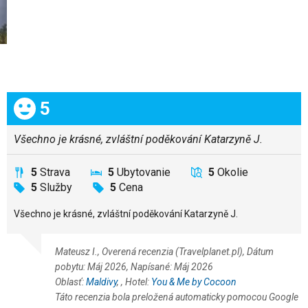
Celkom:
5
Všechno je krásné, zvláštní poděkování Katarzyně J.
5
Strava
5
Ubytovanie
5
Okolie
5
Služby
5
Cena
Všechno je krásné, zvláštní poděkování Katarzyně J.
Mateusz I., Overená recenzia (Travelplanet.pl), Dátum
pobytu: Máj 2026, Napísané: Máj 2026
Oblasť:
Maldivy
,
, Hotel:
You & Me by Cocoon
Táto recenzia bola preložená automaticky pomocou Google