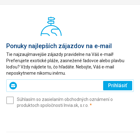
Ponuky najlepších zájazdov na e-mail
Tie najzaujímavejšie zájazdy pravidelne na Váš e-mail!
Preferujete exotické pláže, zasnežené ľadovce alebo plavbu
loďou? Vždy nájdete to, čo hľadáte. Nebojte, Váš e-mail
neposkytneme nikomu inému.
Zadajte
Prihlásiť
svoj
e-
Súhlasím so zasielaním obchodných oznámení o
mail
(povinné)
produktoch spoločnosti Invia.sk, s.r.o.
*
(povinné)
*