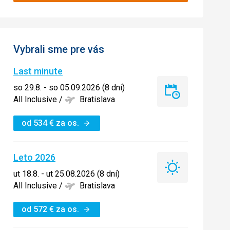
Vybrali sme pre vás
Last minute
so 29.8. - so 05.09.2026 (8 dní)
Last
All Inclusive
/
Bratislava
minute
od
534
€
za os.
Leto 2026
Leto
ut 18.8. - ut 25.08.2026 (8 dní)
2026
All Inclusive
/
Bratislava
od
572
€
za os.