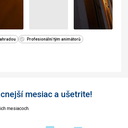
zahradou
Profesionální tým animátorů
acnejší mesiac a ušetrite!
cich mesiacoch.