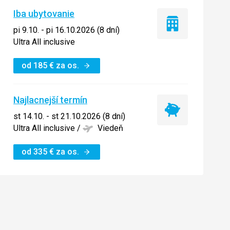
Iba ubytovanie
Iba
pi 9.10. - pi 16.10.2026 (8 dní)
ubytovanie
Ultra All inclusive
od
185
€
za os.
Najlacnejší termín
Najlacnejší
st 14.10. - st 21.10.2026 (8 dní)
termín
Ultra All inclusive
/
Viedeň
od
335
€
za os.