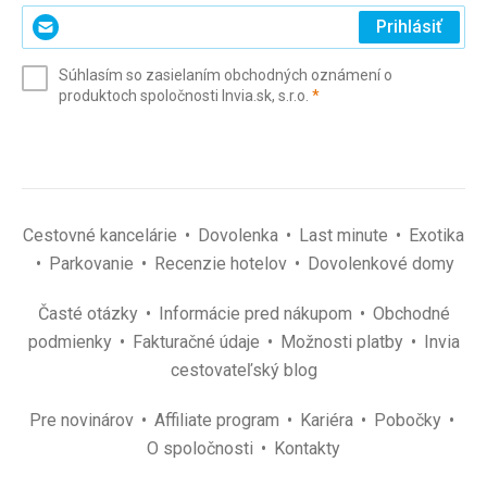
Zadajte
Prihlásiť
svoj
e-
Súhlasím so zasielaním obchodných oznámení o
mail
(povinné)
produktoch spoločnosti Invia.sk, s.r.o.
*
(povinné)
*
Cestovné kancelárie
Dovolenka
Last minute
Exotika
Parkovanie
Recenzie hotelov
Dovolenkové domy
Časté otázky
Informácie pred nákupom
Obchodné
podmienky
Fakturačné údaje
Možnosti platby
Invia
cestovateľský blog
Pre novinárov
Affiliate program
Kariéra
Pobočky
O spoločnosti
Kontakty