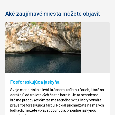
Aké zaujímavé miesta môžete objaviť
Jaskyňa
Červená
Dim
veža
Je
Červená
vzdialená
veža
12
je
km
historická
od
stavba
mesta
nachádzajúca
Fosforeskujúca jaskyňa
Alanya
sa
a
v
Svoje meno získala kvôli krásnemu súhrnu farieb, ktoré sa
je
prístave
odrážajú od trblietavých častic hornín. Je to nesmierne
druhou
mesta
krásne predovšetkým za mesačného svitu, ktorý vytvára
najväčšou
Alanya.
práve fosforeskujúcu farbu. Pokiaľ prichádzate na malých
jaskyňou
Je
loďkách, môžete vplávať dovnútra, prípadne jaskyňou
v
považována