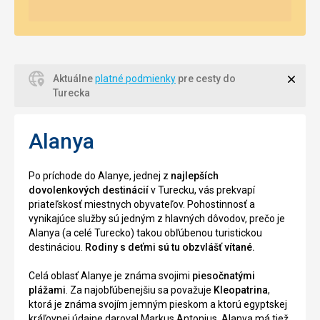
Zavri
Aktuálne
platné podmienky
pre cesty do
Turecka
Alanya
Po príchode do Alanye, jednej z
najlepších
dovolenkových destinácií
v Turecku, vás prekvapí
priateľskosť miestnych obyvateľov. Pohostinnosť a
vynikajúce služby sú jedným z hlavných dôvodov, prečo je
Alanya (a celé Turecko) takou obľúbenou turistickou
destináciou.
Rodiny s deťmi sú tu obzvlášť vítané.
Celá oblasť Alanye je známa svojimi
piesočnatými
plážami
. Za najobľúbenejšiu sa považuje
Kleopatrina
,
ktorá je známa svojím jemným pieskom a ktorú egyptskej
kráľovnej údajne daroval Markus Antonius. Alanya má tiež