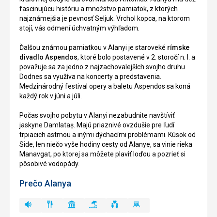
fascinujúcu históriu a množstvo pamiatok, z ktorých
najznámejšia je pevnosť Seljuk. Vrchol kopca, na ktorom
stojí, vás odmení úchvatným výhľadom.
Ďalšou známou pamiatkou v Alanyi je staroveké
rímske
divadlo Aspendos
, ktoré bolo postavené v 2. storočí n. l. a
považuje sa za jedno z najzachovalejších svojho druhu.
Dodnes sa využíva na koncerty a predstavenia.
Medzinárodný festival opery a baletu Aspendos sa koná
každý rok v júni a júli.
Počas svojho pobytu v Alanyi nezabudnite navštíviť
jaskyne Damlataș. Majú priaznivé ovzdušie pre ľudí
trpiacich astmou a inými dýchacími problémami. Kúsok od
Side, len niečo vyše hodiny cesty od Alanye, sa vinie rieka
Manavgat, po ktorej sa môžete plaviť loďou a pozrieť si
pôsobivé vodopády.
Prečo Alanya