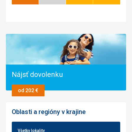
Najlepší
Nízka
Dobrý
Dobrý
sezóna
Nájsť dovolenku
od 202 €
Oblasti a regióny v krajine
Všetky lokality