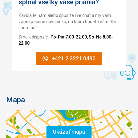
spĺňal všetky vaše priania?
Zavolajte nám alebo spusťte live chat a my vám
zabezpečíme dovolenku, na ktorú budete ešte dlho
spomínať.
Sme k dispozícii
Po-Pia 7:00-22:00, So-Ne 8:00-
22:00
.
+421 2 3221 0490
Mapa
Ukázať mapu