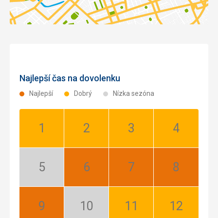
Najlepší čas na dovolenku
Najlepší
Dobrý
Nízka sezóna
Január:
Február:
Marec:
Apríl:
Dobrý
Dobrý
Dobrý
Dobrý
Máj:
Jún:
Júl:
August:
Nízka
Najlepší
Najlepší
Najlepší
sezóna
September:
Október:
November:
December: